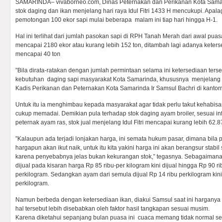
SAMARINDA– vivaborneo.com, Dinas Peternakan dan Perikanan Kota Sama
stok daging dan ikan menjelang hari raya Idul Fitri 1433 H mencukupi. Apal
pemotongan 100 ekor sapi mulai beberapa malam ini tiap hari hingga H-1.
Hal ini terlihat dari jumlah pasokan sapi di RPH Tanah Merah dari awal puasa
mencapai 2180 ekor atau kurang lebih 152 ton, ditambah lagi adanya keter
mencapai 40 ton
”Bila dirata-ratakan dengan jumlah permintaan selama ini ketersediaan ter
kebutuhan daging sapi masyarakat Kota Samarinda, khususnya menjelang pe
Kadis Perikanan dan Peternakan Kota Samarinda Ir Samsul Bachri di kantorn
Untuk itu ia menghimbau kepada masyarakat agar tidak perlu takut kehabi
cukup memadai. Demikian pula terhadap stok daging ayam broiler, sesuai i
peternak ayam ras, stok jual menjelang Idul Fitri mencapai kurang lebih 62.8
”Kalaupun ada terjadi lonjakan harga, ini semata hukum pasar, dimana bila
hargapun akan ikut naik, untuk itu kita yakini harga ini akan berangsur stabil s
karena penyebabnya jelas bukan kekurangan stok,” tegasnya. Sebagaiman
dijual pada kisaran harga Rp 85 ribu-per kilogram kini dijual hingga Rp 90 
perkilogram. Sedangkan ayam dari semula dijual Rp 14 ribu perkilogram kini
perkilogram.
Namun berbeda dengan ketersediaan ikan, diakui Samsul saat ini harganya
hal tersebut lebih disebabkan oleh faktor hasil tangkapan sesuai musim.
Karena diketahui sepanjang bulan puasa ini cuaca memang tidak normal s