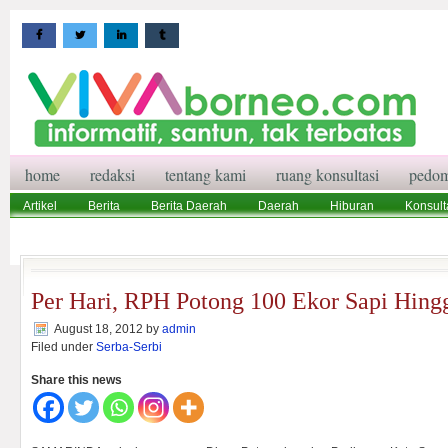
home
redaksi
tentang kami
ruang konsultasi
pedom
Artikel
Berita
Berita Daerah
Daerah
Hiburan
Konsult
Wisata
Pedoman Media Siber
Redaksi
Ruang Konsultasi
Per Hari, RPH Potong 100 Ekor Sapi Hing
August 18, 2012
by
admin
Filed under
Serba-Serbi
Share this news