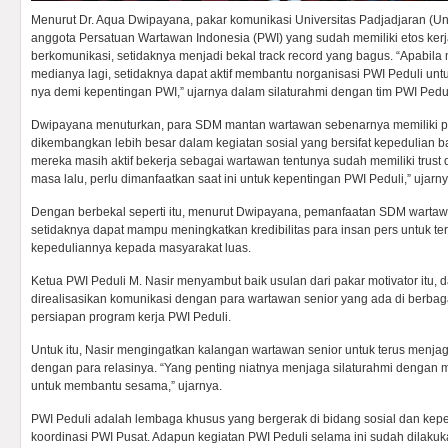
Menurut Dr. Aqua Dwipayana, pakar komunikasi Universitas Padjadjaran (Un
anggota Persatuan Wartawan Indonesia (PWI) yang sudah memiliki etos ker
berkomunikasi, setidaknya menjadi bekal track record yang bagus. “Apabila 
medianya lagi, setidaknya dapat aktif membantu norganisasi PWI Peduli un
nya demi kepentingan PWI,” ujarnya dalam silaturahmi dengan tim PWI Peduli
Dwipayana menuturkan, para SDM mantan wartawan sebenarnya memiliki p
dikembangkan lebih besar dalam kegiatan sosial yang bersifat kepedulian ba
mereka masih aktif bekerja sebagai wartawan tentunya sudah memiliki trust da
masa lalu, perlu dimanfaatkan saat ini untuk kepentingan PWI Peduli,” ujarny
Dengan berbekal seperti itu, menurut Dwipayana, pemanfaatan SDM wartawa
setidaknya dapat mampu meningkatkan kredibilitas para insan pers untuk te
kepeduliannya kepada masyarakat luas.
Ketua PWI Peduli M. Nasir menyambut baik usulan dari pakar motivator itu,
direalisasikan komunikasi dengan para wartawan senior yang ada di berbaga
persiapan program kerja PWI Peduli.
Untuk itu, Nasir mengingatkan kalangan wartawan senior untuk terus menja
dengan para relasinya. “Yang penting niatnya menjaga silaturahmi dengan 
untuk membantu sesama,” ujarnya.
PWI Peduli adalah lembaga khusus yang bergerak di bidang sosial dan kep
koordinasi PWI Pusat. Adapun kegiatan PWI Peduli selama ini sudah dilakuka