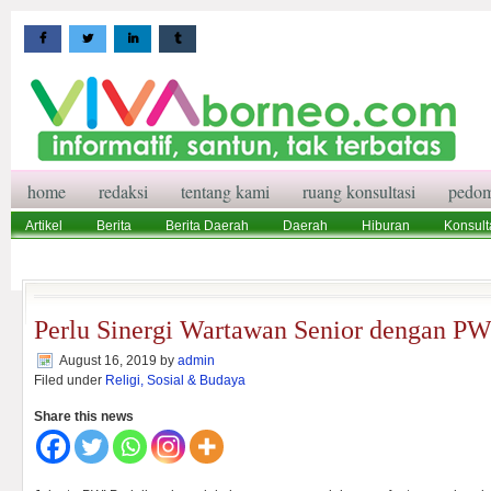
home
redaksi
tentang kami
ruang konsultasi
pedom
Artikel
Berita
Berita Daerah
Daerah
Hiburan
Konsult
Wisata
Pedoman Media Siber
Redaksi
Ruang Konsultasi
Perlu Sinergi Wartawan Senior dengan PW
August 16, 2019
by
admin
Filed under
Religi, Sosial & Budaya
Share this news