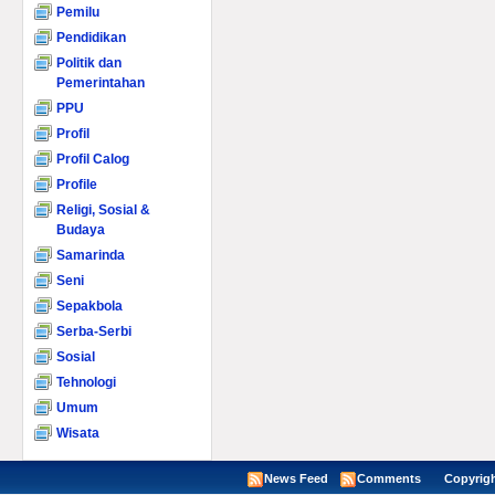
Pemilu
Pendidikan
Politik dan
Pemerintahan
PPU
Profil
Profil Calog
Profile
Religi, Sosial &
Budaya
Samarinda
Seni
Sepakbola
Serba-Serbi
Sosial
Tehnologi
Umum
Wisata
News Feed
Comments
Copyright ©