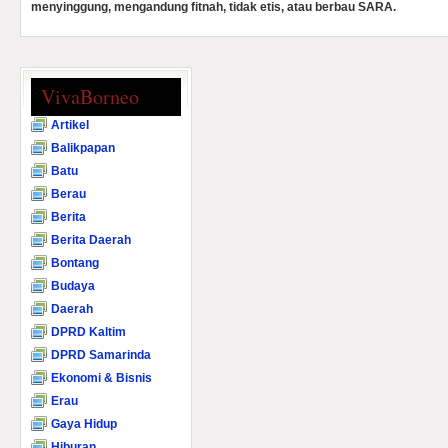
menyinggung, mengandung fitnah, tidak etis, atau berbau SARA.
VivaBorneo
Artikel
Balikpapan
Batu
Berau
Berita
Berita Daerah
Bontang
Budaya
Daerah
DPRD Kaltim
DPRD Samarinda
Ekonomi & Bisnis
Erau
Gaya Hidup
Hiburan