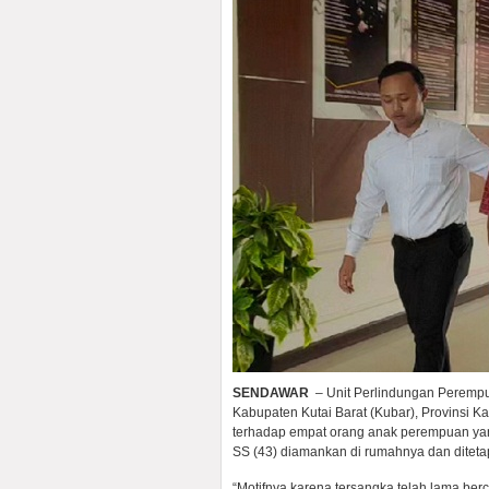
SENDAWAR
– Unit Perlindungan Perempua
Kabupaten Kutai Barat (Kubar), Provinsi K
terhadap empat orang anak perempuan yang 
SS (43) diamankan di rumahnya dan diteta
“Motifnya karena tersangka telah lama be