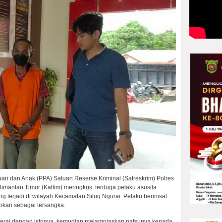
n dan Anak (PPA) Satuan Reserse Kriminal (Satreskrim) Polres
alimantan Timur (Kaltim) meringkus terduga pelaku asusila
terjadi di wilayah Kecamatan Siluq Ngurai. Pelaku berinisal
pkan sebagai tersangka.
rcerai dengan istrinya, kemudian melampiaskan nafsunya kepada