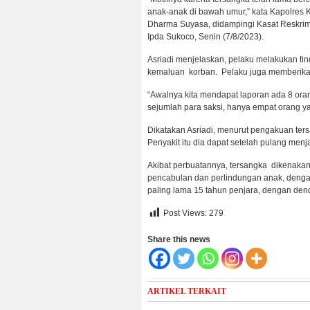
anak-anak di bawah umur,” kata Kapolres
Dharma Suyasa, didampingi Kasat Reskrim
Ipda Sukoco, Senin (7/8/2023).
Asriadi menjelaskan, pelaku melakukan 
kemaluan korban. Pelaku juga memberika
“Awalnya kita mendapat laporan ada 8 or
sejumlah para saksi, hanya empat orang ya
Dikatakan Asriadi, menurut pengakuan ters
Penyakit itu dia dapat setelah pulang menja
Akibat perbuatannya, tersangka dikenakan
pencabulan dan perlindungan anak, denga
paling lama 15 tahun penjara, dengan denda
Post Views:
279
Share this news
ARTIKEL TERKAIT