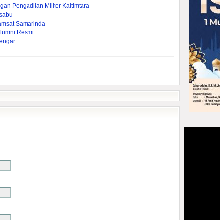
gan Pengadilan Militer Kaltimtara
-sabu
amsat Samarinda
Alumni Resmi
engar