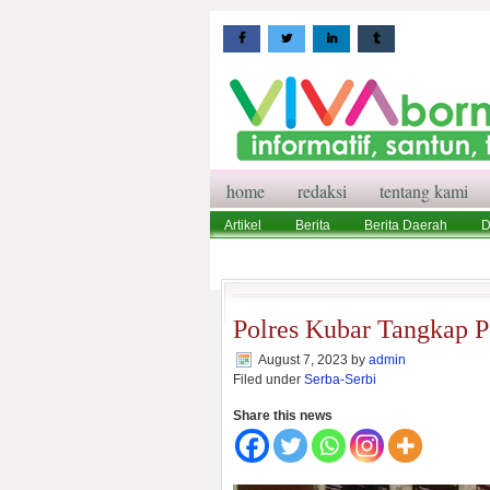
home
redaksi
tentang kami
Artikel
Berita
Berita Daerah
D
Wisata
Pedoman Media Siber
Red
Polres Kubar Tangkap P
August 7, 2023
by
admin
Filed under
Serba-Serbi
Share this news