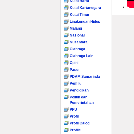
Kutai Barat
Kutai Kartanegara
Kutai Timur
Lingkungan Hidup
Malang
Nasional
Nusantara
Olahraga
Olahraga Lain
Opini
Paser
PDAM Samarinda
Pemilu
Pendidikan
Politik dan
Pemerintahan
PPU
Profil
Profil Calog
Profile