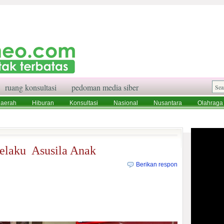
ruang konsultasi
pedoman media siber
aerah
Hiburan
Konsultasi
Nasional
Nusantara
Olahraga
aksi
Ruang Konsultasi
Tentang Kami
elaku Asusila Anak
Berikan respon