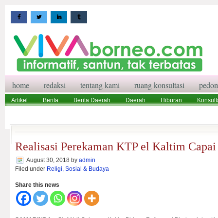
home
redaksi
tentang kami
ruang konsultasi
pedom
Artikel
Berita
Berita Daerah
Daerah
Hiburan
Konsult
Wisata
Pedoman Media Siber
Redaksi
Ruang Konsultasi
Realisasi Perekaman KTP el Kaltim Capai 
August 30, 2018
by
admin
Filed under
Religi, Sosial & Budaya
Share this news