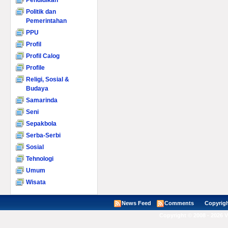
Pendidikan
Politik dan
Pemerintahan
PPU
Profil
Profil Calog
Profile
Religi, Sosial &
Budaya
Samarinda
Seni
Sepakbola
Serba-Serbi
Sosial
Tehnologi
Umum
Wisata
News Feed
Comments
Copyright ©
Copyright © 2008 - 2026 V