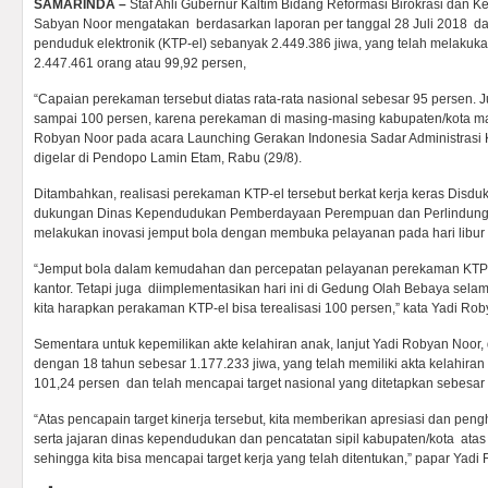
SAMARINDA –
Staf Ahli Gubernur Kaltim Bidang Reformasi Birokrasi dan
Sabyan Noor mengatakan berdasarkan laporan per tanggal 28 Juli 2018 dari 
penduduk elektronik (KTP-el) sebanyak 2.449.386 jiwa, yang telah melaku
2.447.461 orang atau 99,92 persen,
“Capaian perekaman tersebut diatas rata-rata nasional sebesar 95 persen. J
sampai 100 persen, karena perekaman di masing-masing kabupaten/kota masi
Robyan Noor pada acara Launching Gerakan Indonesia Sadar Administrasi
digelar di Pendopo Lamin Etam, Rabu (29/8).
Ditambahkan, realisasi perekaman KTP-el tersebut berkat kerja keras Disdu
dukungan Dinas Kependudukan Pemberdayaan Perempuan dan Perlindunga
melakukan inovasi jemput bola dengan membuka pelayanan pada hari libur 
“Jemput bola dalam kemudahan dan percepatan pelayanan perekaman KTP-e
kantor. Tetapi juga diimplementasikan hari ini di Gedung Olah Bebaya sela
kita harapkan perakaman KTP-el bisa terealisasi 100 persen,” kata Yadi Rob
Sementara untuk kepemilikan akte kelahiran anak, lanjut Yadi Robyan Noor,
dengan 18 tahun sebesar 1.177.233 jiwa, yang telah memiliki akta kelahiran
101,24 persen dan telah mencapai target nasional yang ditetapkan sebesar
“Atas pencapain target kinerja tersebut, kita memberikan apresiasi dan pen
serta jajaran dinas kependudukan dan pencatatan sipil kabupaten/kota atas 
sehingga kita bisa mencapai target kerja yang telah ditentukan,” papar Yadi