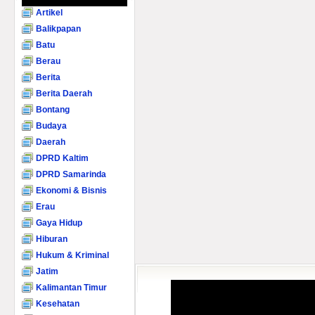
Artikel
Balikpapan
Batu
Berau
Berita
Berita Daerah
Bontang
Budaya
Daerah
DPRD Kaltim
DPRD Samarinda
Ekonomi & Bisnis
Erau
Gaya Hidup
Hiburan
Hukum & Kriminal
Jatim
Kalimantan Timur
Kesehatan