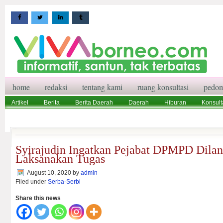
home
redaksi
tentang kami
ruang konsultasi
pedom
Artikel
Berita
Berita Daerah
Daerah
Hiburan
Konsult
Wisata
Pedoman Media Siber
Redaksi
Ruang Konsultasi
Syirajudin Ingatkan Pejabat DPMPD Dila
Laksanakan Tugas
August 10, 2020
by
admin
Filed under
Serba-Serbi
Share this news