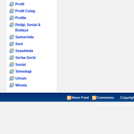
Profil
Profil Calog
Profile
Religi, Sosial &
Budaya
Samarinda
Seni
Sepakbola
Serba-Serbi
Sosial
Tehnologi
Umum
Wisata
News Feed
Comments
Copyright ©
Copyright © 2008 - 2026 V