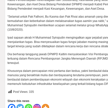
Kabid Pemberdayaan Kelembagaan dan Sobudmasy, Kasmawati yang sebe
Kewenangan, dan Aset Desa Bidang Pemdeskel DPMPD menjadi Kabid Pemdes
Bidang Pemdeskel menjadi Kasi Keuangan, Kewenangan, dan Aset Desa.
“Selamat untuk Pak Fathoni, Bu Kasma dan Pak Rivai atas amanah yang di
kemudahan dan keberkahan dalam melaksanakan tugas aamiin yaa rabb,” 
Muhammad Syirajudin memberikan ucapan selamat melalui group WhatsApp
(10/8/2020).
Iyad sapaan akrab H Muhammad Syirajudin mengingatkan agar pejabat yang
menjalankan tugas. Bisa menyesuaikan tugas fungsi jabatan masing-masin
target kinerja yang sudah ditetapkan dalam rencana kerja dan rencana stra
Dia berharap tanggung jawab DPMPD Kaltim menyukseskan Visi Pembangu
tertuang dalam Rencana Pembangunan Jangka Menengah Daerah (RPJMD) 
terwujud.
Khususnya dalam pencapaian misi pertama dan kedua, yakni berdaulat d
manusia yang berakhlak mulia dan berdayasaing terutama perempuan, pemu
berdaulat dalam pemberdayaan ekonomi wilayah dan ekonomi kerakyatan y
memenuhi kebutuhan infrastruktur kewilayahan yang terkait bidang tugas D
Post Views:
335
Share this news