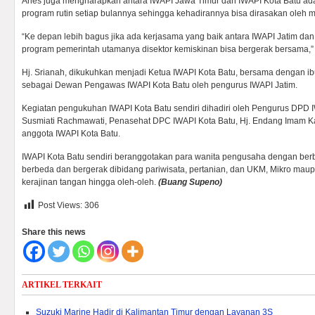
Aries juga mengharapkan antara IWAPI Jawa Timur dan IWAPI Kota Batu ad
program rutin setiap bulannya sehingga kehadirannya bisa dirasakan oleh m
“Ke depan lebih bagus jika ada kerjasama yang baik antara IWAPI Jatim d
program pemerintah utamanya disektor kemiskinan bisa bergerak bersama,” 
Hj. Srianah, dikukuhkan menjadi Ketua IWAPI Kota Batu, bersama dengan ib
sebagai Dewan Pengawas IWAPI Kota Batu oleh pengurus IWAPI Jatim.
Kegiatan pengukuhan IWAPI Kota Batu sendiri dihadiri oleh Pengurus DPD I
Susmiati Rachmawati, Penasehat DPC IWAPI Kota Batu, Hj. Endang Imam Ka
anggota IWAPI Kota Batu.
IWAPI Kota Batu sendiri beranggotakan para wanita pengusaha dengan berb
berbeda dan bergerak dibidang pariwisata, pertanian, dan UKM, Mikro maup
kerajinan tangan hingga oleh-oleh.
(Buang Supeno)
Post Views:
306
Share this news
ARTIKEL TERKAIT
Suzuki Marine Hadir di Kalimantan Timur dengan Layanan 3S