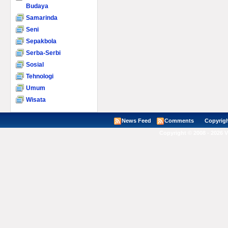
Budaya
Samarinda
Seni
Sepakbola
Serba-Serbi
Sosial
Tehnologi
Umum
Wisata
News Feed
Comments
Copyright ©
Copyright © 2008 - 2026 V