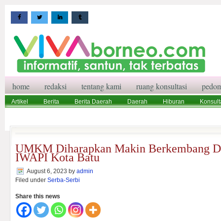
home
redaksi
tentang kami
ruang konsultasi
pedom
Artikel
Berita
Berita Daerah
Daerah
Hiburan
Konsult
Wisata
Pedoman Media Siber
Redaksi
Ruang Konsultasi
UMKM Diharapkan Makin Berkembang D
IWAPI Kota Batu
August 6, 2023
by
admin
Filed under
Serba-Serbi
Share this news