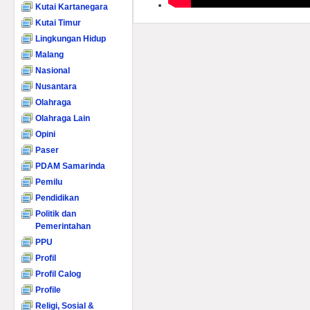
Kutai Kartanegara
Kutai Timur
Lingkungan Hidup
Malang
Nasional
Nusantara
Olahraga
Olahraga Lain
Opini
Paser
PDAM Samarinda
Pemilu
Pendidikan
Politik dan
Pemerintahan
PPU
Profil
Profil Calog
Profile
Religi, Sosial &