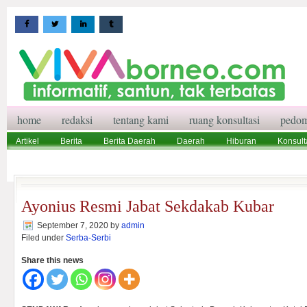
home
redaksi
tentang kami
ruang konsultasi
pedom
Artikel
Berita
Berita Daerah
Daerah
Hiburan
Konsult
Wisata
Pedoman Media Siber
Redaksi
Ruang Konsultasi
Ayonius Resmi Jabat Sekdakab Kubar
September 7, 2020
by
admin
Filed under
Serba-Serbi
Share this news