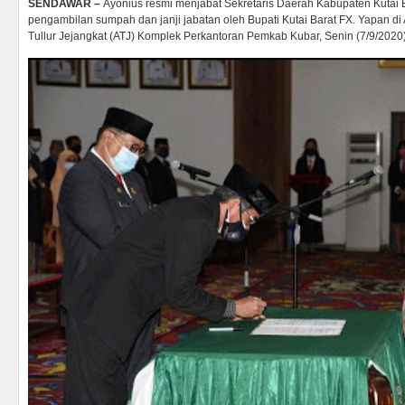
SENDAWAR –
Ayonius resmi menjabat Sekretaris Daerah Kabupaten Kutai 
pengambilan sumpah dan janji jabatan oleh Bupati Kutai Barat FX. Yapan di 
Tullur Jejangkat (ATJ) Komplek Perkantoran Pemkab Kubar, Senin (7/9/2020)