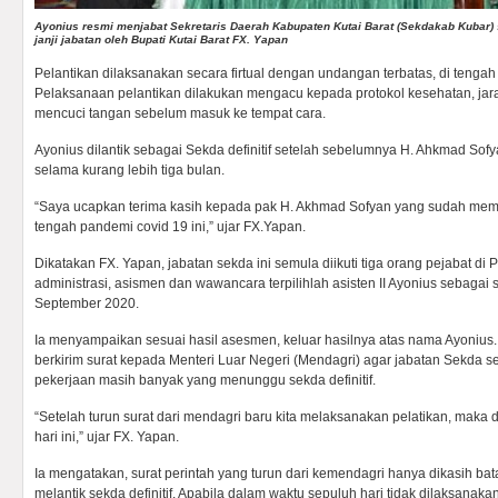
Ayonius resmi menjabat Sekretaris Daerah Kabupaten Kutai Barat (Sekdakab Kubar
janji jabatan oleh Bupati Kutai Barat FX. Yapan
Pelantikan dilaksanakan secara firtual dengan undangan terbatas, di tengah
Pelaksanaan pelantikan dilakukan mengacu kepada protokol kesehatan, jar
mencuci tangan sebelum masuk ke tempat cara.
Ayonius dilantik sebagai Sekda definitif setelah sebelumnya H. Ahkmad So
selama kurang lebih tiga bulan.
“Saya ucapkan terima kasih kepada pak H. Akhmad Sofyan yang sudah mem
tengah pandemi covid 19 ini,” ujar FX.Yapan.
Dikatakan FX. Yapan, jabatan sekda ini semula diikuti tiga orang pejabat di
administrasi, asismen dan wawancara terpilihlah asisten II Ayonius sebagai se
September 2020.
Ia menyampaikan sesuai hasil asesmen, keluar hasilnya atas nama Ayonius
berkirim surat kepada Menteri Luar Negeri (Mendagri) agar jabatan Sekda se
pekerjaan masih banyak yang menunggu sekda definitif.
“Setelah turun surat dari mendagri baru kita melaksanakan pelatikan, maka dar
hari ini,” ujar FX. Yapan.
Ia mengatakan, surat perintah yang turun dari kemendagri hanya dikasih bat
melantik sekda definitif. Apabila dalam waktu sepuluh hari tidak dilaksanakan