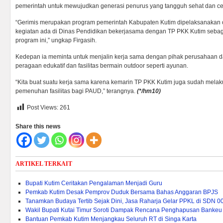
pemerintah untuk mewujudkan generasi penurus yang tangguh sehat dan ce
“Gerimis merupakan program pemerintah Kabupaten Kutim dipelaksanakan 
kegiatan ada di Dinas Pendidikan bekerjasama dengan TP PKK Kutim sebag
program ini,” ungkap Firgasih.
Kedepan ia meminta untuk menjalin kerja sama dengan pihak perusahaan 
peragaan edukatif dan fasilitas bermain outdoor seperti ayunan.
“Kita buat suatu kerja sama karena kemarin TP PKK Kutim juga sudah mel
pemenuhan fasilitas bagi PAUD,” terangnya.
(*/hm10)
Post Views:
261
Share this news
ARTIKEL TERKAIT
Bupati Kutim Ceritakan Pengalaman Menjadi Guru
Pemkab Kutim Desak Pemprov Duduk Bersama Bahas Anggaran BPJS
Tanamkan Budaya Tertib Sejak Dini, Jasa Raharja Gelar PPKL di SDN 0
Wakil Bupati Kutai Timur Soroti Dampak Rencana Penghapusan Bankeu 
Bantuan Pemkab Kutim Menjangkau Seluruh RT di Singa Karta