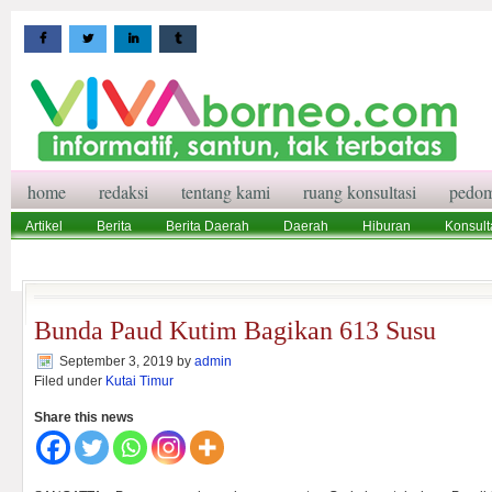
home
redaksi
tentang kami
ruang konsultasi
pedom
Artikel
Berita
Berita Daerah
Daerah
Hiburan
Konsult
Wisata
Pedoman Media Siber
Redaksi
Ruang Konsultasi
Bunda Paud Kutim Bagikan 613 Susu
September 3, 2019
by
admin
Filed under
Kutai Timur
Share this news