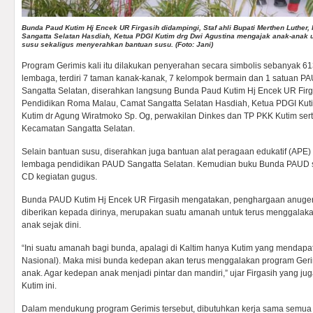
Bunda Paud Kutim Hj Encek UR Firgasih didampingi, Staf ahli Bupati Merthen Luther,
Sangatta Selatan Hasdiah, Ketua PDGI Kutim drg Dwi Agustina mengajak anak-anak
susu sekaligus menyerahkan bantuan susu. (Foto: Jani)
Program Gerimis kali itu dilakukan penyerahan secara simbolis sebanyak 6
lembaga, terdiri 7 taman kanak-kanak, 7 kelompok bermain dan 1 satuan P
Sangatta Selatan, diserahkan langsung Bunda Paud Kutim Hj Encek UR Firga
Pendidikan Roma Malau, Camat Sangatta Selatan Hasdiah, Ketua PDGI Kutim
Kutim dr Agung Wiratmoko Sp. Og, perwakilan Dinkes dan TP PKK Kutim ser
Kecamatan Sangatta Selatan.
Selain bantuan susu, diserahkan juga bantuan alat peragaan edukatif (APE
lembaga pendidikan PAUD Sangatta Selatan. Kemudian buku Bunda PAUD se
CD kegiatan gugus.
Bunda PAUD Kutim Hj Encek UR Firgasih mengatakan, penghargaan anuge
diberikan kepada dirinya, merupakan suatu amanah untuk terus menggalak
anak sejak dini.
“Ini suatu amanah bagi bunda, apalagi di Kaltim hanya Kutim yang mendap
Nasional). Maka misi bunda kedepan akan terus menggalakan program Geri
anak. Agar kedepan anak menjadi pintar dan mandiri,” ujar Firgasih yang j
Kutim ini.
Dalam mendukung program Gerimis tersebut, dibutuhkan kerja sama semua 