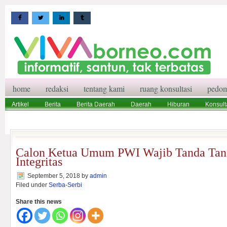
home
redaksi
tentang kami
ruang konsultasi
pedom
Artikel
Berita
Berita Daerah
Daerah
Hiburan
Konsult
Wisata
Pedoman Media Siber
Redaksi
Ruang Konsultasi
Calon Ketua Umum PWI Wajib Tanda Tan
Integritas
September 5, 2018
by
admin
Filed under
Serba-Serbi
Share this news