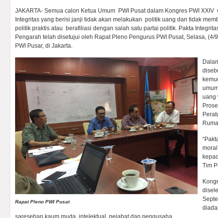
JAKARTA- Semua calon Ketua Umum PWI Pusat dalam Kongres PWI XXIV w
Integritas yang berisi janji tidak akan melakukan politik uang dan tidak m
politik praktis atau berafiliasi dengan salah satu partai politik. Pakta Integri
Pengarah telah disetujui oleh Rapat Pleno Pengurus PWI Pusat, Selasa, (4/
PWI Pusar, di Jakarta.
Dalam
diseb
kemud
umum P
uang 
Prose
Perat
Ruma
“Pakt
moral
kepad
Tim P
Kongr
disel
Septe
Rapat Pleno PWI Pusat
diada
saresehan kaum muda, intelektual, pejabat dan pengusaha.