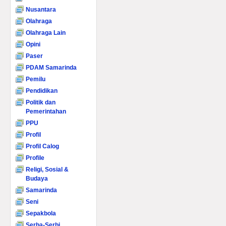
Nusantara
Olahraga
Olahraga Lain
Opini
Paser
PDAM Samarinda
Pemilu
Pendidikan
Politik dan
Pemerintahan
PPU
Profil
Profil Calog
Profile
Religi, Sosial &
Budaya
Samarinda
Seni
Sepakbola
Serba-Serbi