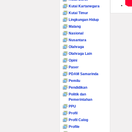
Kutai Kartanegara
Kutai Timur
Lingkungan Hidup
Malang
Nasional
Nusantara
Olahraga
Olahraga Lain
Opini
Paser
PDAM Samarinda
Pemilu
Pendidikan
Politik dan
Pemerintahan
PPU
Profil
Profil Calog
Profile