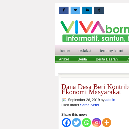
home
redaksi
tentang kami
Artikel
Berita
Berita Daerah
D
Wisata
Pedoman Media Siber
Red
Dana Desa Beri Kontrib
Ekonomi Masyarakat
September 26, 2019
by
admin
Filed under
Serba-Serbi
Share this news