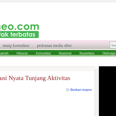
ruang konsultasi
pedoman media siber
aerah
Hiburan
Konsultasi
Nasional
Nusantara
Olahraga
aksi
Ruang Konsultasi
Tentang Kami
usi Nyata Tunjang Aktivitas
Berikan respon