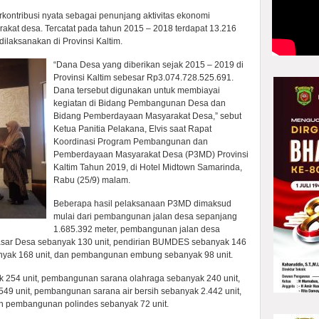
ontribusi nyata sebagai penunjang aktivitas ekonomi
akat desa. Tercatat pada tahun 2015 – 2018 terdapat 13.216
laksanakan di Provinsi Kaltim.
“Dana Desa yang diberikan sejak 2015 – 2019 di
Provinsi Kaltim sebesar Rp3.074.728.525.691.
Dana tersebut digunakan untuk membiayai
kegiatan di Bidang Pembangunan Desa dan
Bidang Pemberdayaan Masyarakat Desa,” sebut
Ketua Panitia Pelakana, Elvis saat Rapat
Koordinasi Program Pembangunan dan
Pemberdayaan Masyarakat Desa (P3MD) Provinsi
Kaltim Tahun 2019, di Hotel Midtown Samarinda,
Rabu (25/9) malam.
Beberapa hasil pelaksanaan P3MD dimaksud
mulai dari pembangunan jalan desa sepanjang
1.685.392 meter, pembangunan jalan desa
sar Desa sebanyak 130 unit, pendirian BUMDES sebanyak 146
nyak 168 unit, dan pembangunan embung sebanyak 98 unit.
k 254 unit, pembangunan sarana olahraga sebanyak 240 unit,
 unit, pembangunan sarana air bersih sebanyak 2.442 unit,
 pembangunan polindes sebanyak 72 unit.