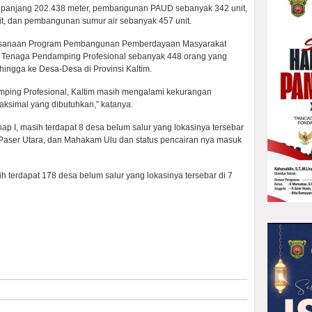
panjang 202.438 meter, pembangunan PAUD sebanyak 342 unit,
, dan pembangunan sumur air sebanyak 457 unit.
sanaan Program Pembangunan Pemberdayaan Masyarakat
h Tenaga Pendamping Profesional sebanyak 448 orang yang
hingga ke Desa-Desa di Provinsi Kaltim.
mping Profesional, Kaltim masih mengalami kekurangan
aksimal yang dibutuhkan,” katanya.
ap I, masih terdapat 8 desa belum salur yang lokasinya tersebar
 Paser Utara, dan Mahakam Ulu dan status pencairan nya masuk
ih terdapat 178 desa belum salur yang lokasinya tersebar di 7