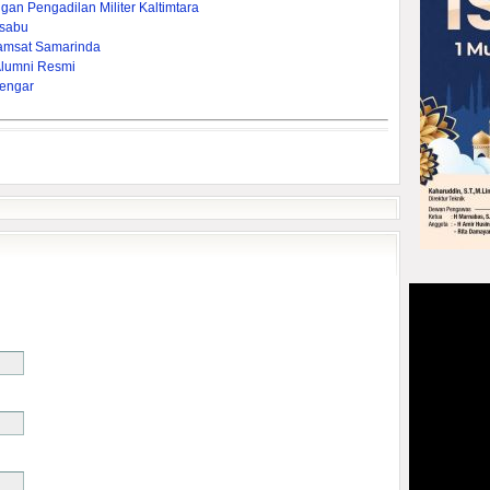
gan Pengadilan Militer Kaltimtara
-sabu
amsat Samarinda
Alumni Resmi
engar