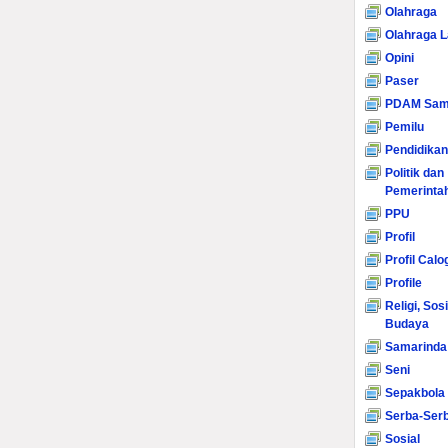
Olahraga
Olahraga L
Opini
Paser
PDAM Sam
Pemilu
Pendidikan
Politik dan
Pemerinta
PPU
Profil
Profil Calo
Profile
Religi, Sos
Budaya
Samarinda
Seni
Sepakbola
Serba-Serb
Sosial