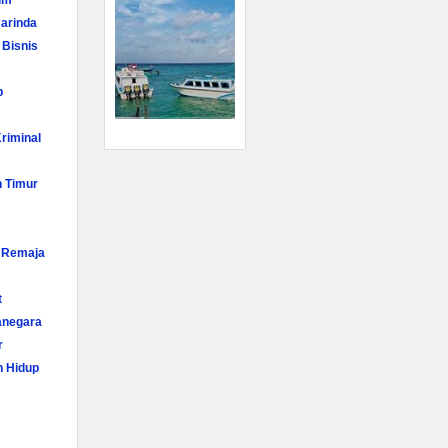
im
arinda
 Bisnis
p
riminal
n Timur
i Remaja
t
anegara
r
n Hidup