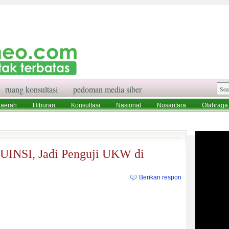
ruang konsultasi
pedoman media siber
aerah
Hiburan
Konsultasi
Nasional
Nusantara
Olahraga
aksi
Ruang Konsultasi
Tentang Kami
UINSI, Jadi Penguji UKW di
Berikan respon