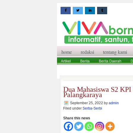
home
redaksi
tentang kami
Artikel
Berita
Berita Daerah
D
Wisata
Pedoman Media Siber
Red
Dua Mahasiswa S2 KPI 
Palangkaraya
September 25, 2022
by
admin
Filed under
Serba-Serbi
Share this news