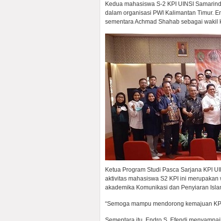
Kedua mahasiswa S-2 KPI UINSI Samarinda 
dalam organisasi PWI Kalimantan Timur. End
sementara Achmad Shahab sebagai wakil k
Ketua Program Studi Pasca Sarjana KPI UI
aktivitas mahasiswa S2 KPI ini merupakan
akademika Komunikasi dan Penyiaran Isla
“Semoga mampu mendorong kemajuan KPI U
Sementara itu, Endro S. Efendi menyampai