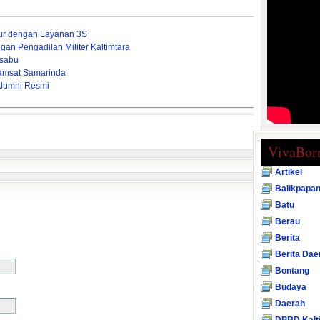
mur dengan Layanan 3S
gan Pengadilan Militer Kaltimtara
-sabu
amsat Samarinda
Alumni Resmi
VivaBor
Artikel
Balikpapa
Batu
Berau
Berita
Berita Dae
Bontang
Budaya
Daerah