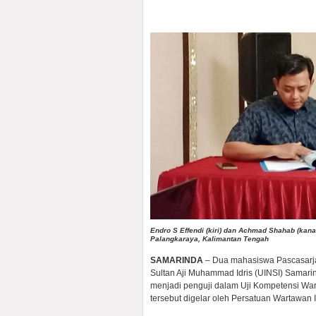
Endro S Effendi (kiri) dan Achmad Shahab (kan
Palangkaraya, Kalimantan Tengah
SAMARINDA
– Dua mahasiswa Pascasarjan
Sultan Aji Muhammad Idris (UINSI) Samar
menjadi penguji dalam Uji Kompetensi Wa
tersebut digelar oleh Persatuan Wartawan