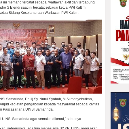
ini memang tercatat sebagai wartawan aktif dan tergabung
ro S Efendi saat ini tercatat sebagai ketua PWI Kaltim
etua Bidang Kesejahteraan Wartawan PWI Kaltim.
NSI Samarinda, Dr Hj Sy. Nurul Syobah, M.Si menyebutkan,
 wujud kegiatan pengabdian kepada masyarakat sebagai civitas
m Pascasarjana UINSI Samarinda.
INSI Samarinda agar semakin dikenal,” sebutnya.
kan, seharusnya, ada tiga mahasiswa S2 KPI UINSI yang akan