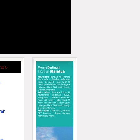
neo
n
rah