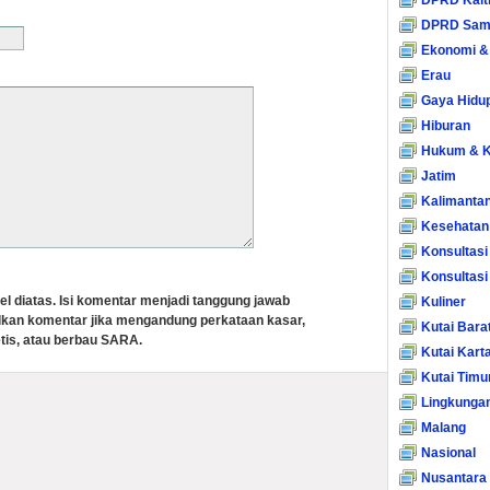
DPRD Kalt
DPRD Sam
Ekonomi &
Erau
Gaya Hidu
Hiburan
Hukum & K
Jatim
Kalimanta
Kesehatan
Konsultasi
Konsultas
el diatas. Isi komentar menjadi tanggung jawab
Kuliner
lkan komentar jika mengandung perkataan kasar,
Kutai Bara
tis, atau berbau SARA.
Kutai Kart
Kutai Timu
Lingkunga
Malang
Nasional
Nusantara