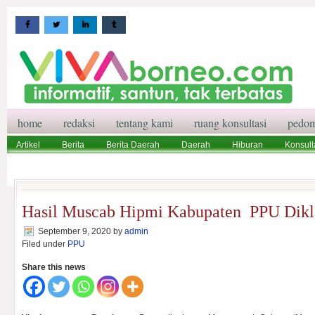
home
redaksi
tentang kami
ruang konsultasi
pedom
Artikel
Berita
Berita Daerah
Daerah
Hiburan
Konsult
Wisata
Pedoman Media Siber
Redaksi
Ruang Konsultasi
Hasil Muscab Hipmi Kabupaten PPU Dikl
September 9, 2020
by
admin
Filed under
PPU
Share this news