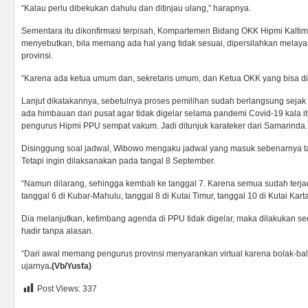
“Kalau perlu dibekukan dahulu dan ditinjau ulang,” harapnya.
Sementara itu dikonfirmasi terpisah, Kompartemen Bidang OKK Hipmi Kalt
menyebutkan, bila memang ada hal yang tidak sesuai, dipersilahkan melaya
provinsi.
“Karena ada ketua umum dan, sekretaris umum, dan Ketua OKK yang bisa dik
Lanjut dikatakannya, sebetulnya proses pemilihan sudah berlangsung sejak
ada himbauan dari pusat agar tidak digelar selama pandemi Covid-19 kala 
pengurus Hipmi PPU sempat vakum. Jadi ditunjuk karateker dari Samarinda.
Disinggung soal jadwal, Wibowo mengaku jadwal yang masuk sebenarnya t
Tetapi ingin dilaksanakan pada tangal 8 September.
“Namun dilarang, sehingga kembali ke tanggal 7. Karena semua sudah terjad
tanggal 6 di Kubar-Mahulu, tanggal 8 di Kutai Timur, tanggal 10 di Kutai Kar
Dia melanjutkan, ketimbang agenda di PPU tidak digelar, maka dilakukan sec
hadir tanpa alasan.
“Dari awal memang pengurus provinsi menyarankan virtual karena bolak-ba
ujarnya
.(Vb/Yusfa)
Post Views:
337