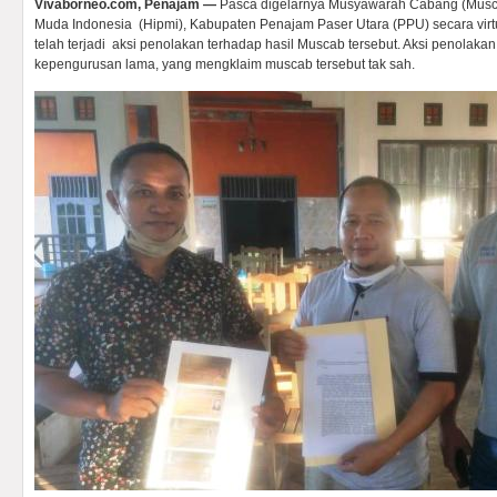
Vivaborneo.com, Penajam —
Pasca digelarnya Musyawarah Cabang (Mus
Muda Indonesia (Hipmi), Kabupaten Penajam Paser Utara (PPU) secara virtu
telah terjadi aksi penolakan terhadap hasil Muscab tersebut. Aksi penolaka
kepengurusan lama, yang mengklaim muscab tersebut tak sah.