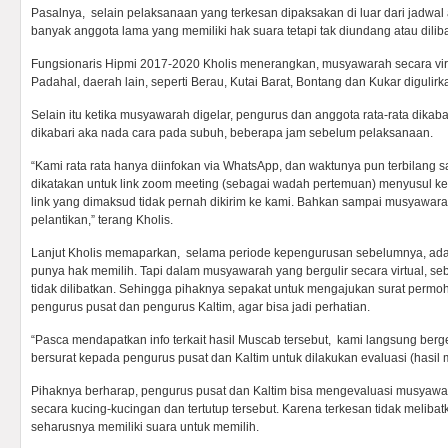
Pasalnya, selain pelaksanaan yang terkesan dipaksakan di luar dari jadwal 
banyak anggota lama yang memiliki hak suara tetapi tak diundang atau dilib
Fungsionaris Hipmi 2017-2020 Kholis menerangkan, musyawarah secara virt
Padahal, daerah lain, seperti Berau, Kutai Barat, Bontang dan Kukar digulir
Selain itu ketika musyawarah digelar, pengurus dan anggota rata-rata dika
dikabari aka nada cara pada subuh, beberapa jam sebelum pelaksanaan.
“Kami rata rata hanya diinfokan via WhatsApp, dan waktunya pun terbilang 
dikatakan untuk link zoom meeting (sebagai wadah pertemuan) menyusul kem
link yang dimaksud tidak pernah dikirim ke kami. Bahkan sampai musyawara
pelantikan,” terang Kholis.
Lanjut Kholis memaparkan, selama periode kepengurusan sebelumnya, ada
punya hak memilih. Tapi dalam musyawarah yang bergulir secara virtual, s
tidak dilibatkan. Sehingga pihaknya sepakat untuk mengajukan surat perm
pengurus pusat dan pengurus Kaltim, agar bisa jadi perhatian.
“Pasca mendapatkan info terkait hasil Muscab tersebut, kami langsung berge
bersurat kepada pengurus pusat dan Kaltim untuk dilakukan evaluasi (hasil 
Pihaknya berharap, pengurus pusat dan Kaltim bisa mengevaluasi musyawa
secara kucing-kucingan dan tertutup tersebut. Karena terkesan tidak meliba
seharusnya memiliki suara untuk memilih.