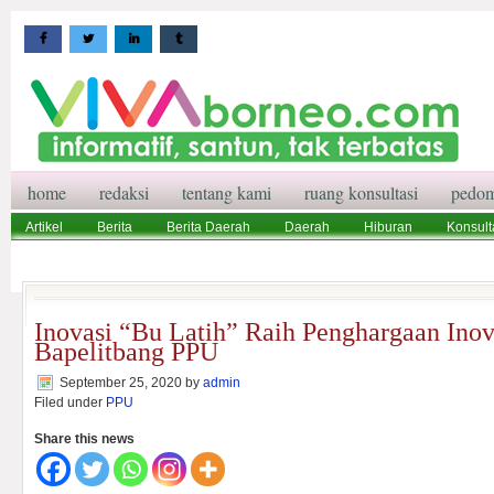
home
redaksi
tentang kami
ruang konsultasi
pedom
Artikel
Berita
Berita Daerah
Daerah
Hiburan
Konsult
Wisata
Pedoman Media Siber
Redaksi
Ruang Konsultasi
Inovasi “Bu Latih” Raih Penghargaan Ino
Bapelitbang PPU
September 25, 2020
by
admin
Filed under
PPU
Share this news