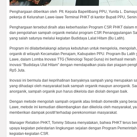
Penghargaan diberikan oleh Plt. Kepala Bapelitbang PPU, Yunita L. Damaya
pekerja di Kelurahan Lawe-lawe Terminal PHKT di kantor Bupati PPU, Senin
Penghargaan tersebut diraih atas keberhasilan Program CSR PHKT dalam m
dan pengolahan sampah organik melalui program CSR Penanggulangan Sa
yang salah satunya melalui kegiatan Budidaya Lalat Hitam (Bu Latih).
Program ini dilatarbelakangi adanya kebutuhan untuk mengelola, mengola
organik di wilayah Kecamatan Penajam, Kabupaten PPU. Program Bu Latih 
Lawe, dalam Lomba Inovasi TTG (Teknologi Tepat Guna) ini berhasil merai
inovasi “Budidaya Ulat Hitam” dengan mendapatkan piala dan piagam pen
Rp5 Juta.
Inovasi ini bermula dari keprihatinan banyaknya sampah yang merupakan 
yang dihadapi oleh masyarakat baik sampah organik maupun anorganik. 
anorganik, sampah organik pun harus dikelola dan diolah dengan baik.
Dengan metode mengolah sampah organik atau limbah domestik yang berawa
Lawe, metode ini kemudian dikembangkan dan dikelola oleh masyarakat, ya
memberikan dampak positif terhadap perekonomian masyarakat.
Manager Relation PHKT, Tommy Sibuea menyatakan, bahwa PHKT terus be
upaya kegiatan pelestarian lingkungan sejalan dengan Program Pemerintah 
kegiatan-kegiatan CSR.