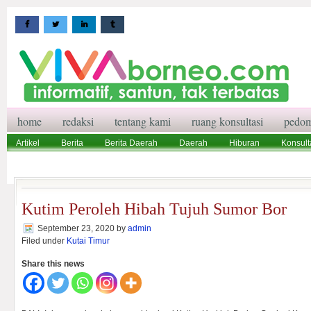
home
redaksi
tentang kami
ruang konsultasi
pedom
Artikel
Berita
Berita Daerah
Daerah
Hiburan
Konsult
Wisata
Pedoman Media Siber
Redaksi
Ruang Konsultasi
Kutim Peroleh Hibah Tujuh Sumor Bor
September 23, 2020
by
admin
Filed under
Kutai Timur
Share this news