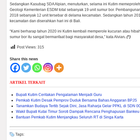
Sedangkan Kasubag SDA Alpian, menuturkan, selama ini Kutim memeproleh
Geologi Kementerian ESDM total sebanyak 19 unit sumur bor. Pembanguna
2018 sebanyak 12 unit tersebar di delama kecamatan. Sedangkan tahun 2019 
kecamatan dan diserahkan hari ini di Bali.
“Kami berharap tahun 2020 ini Kutim kembali memperole kucuran atau hib
sumur bor itu sangat bermanfaat bagi masyarakat desa,” kata Alvian
.
(*)
Post Views:
315
Share this news
ARTIKEL TERKAIT
Bupati Kutim Ceritakan Pengalaman Menjadi Guru
Pemkab Kutim Desak Pemprov Duduk Bersama Bahas Anggaran BPJS
Tanamkan Budaya Tertib Sejak Dini, Jasa Raharja Gelar PPKL di SDN 0
Wakil Bupati Kutai Timur Soroti Dampak Rencana Penghapusan Bankeu 
Bantuan Pemkab Kutim Menjangkau Seluruh RT di Singa Karta
Tags: