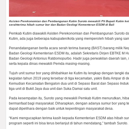
Asisten Perekonomian dan Pembangunan Kutim Suroto mewakili Plt Bupati Kutim k
serahterima hibah sumur bor dan Badan Geologi Kementeran ESDM di Bali
Pemkab Kutim diawakili Asisten Perekonomian dan Pembangunan Suroto da
Kutim, ada juga beberapa kabupaten/kota yang memperoleh hibah yang sa
Penandatanganan berita acara serah terima barang (BAST) barang milik Ne
Badan Geologi Kementerian ESDM itu, adalah Sekretaris Dirjen EBTKE M Ha
Badan Geologi Antonius Ratdomopurbo. Hadir juga perwakilan daerah lain, se
serta kepala dinas mewakili Pemda masing-masing.
Tujuh unit sumur bor yang dihibahkan ke Kutim itu lengkap dengan tangki d
kegiatan tahun 2019 yang tersebar di tiga kecamatan, yakni Batu Ampar di 
Kemudian Kecamatan Bengalon dua unit di Sepaso Barat dan Sepaso Induk
tiga unit di Bukit Jaya dua unit dan Suka Damai satu unit.
Pada kesempatan itu, Suroto yang mewakili Pemkab Kutim menurutkan, hiba
bermanfaat bagi masyarakat. Diharapkan, dengan adanya sumur bor yang tel
dapat dipelihara dengan baik untuk kepentingan masyarakat desa.
“Kami mengucapkan terima kasih kepada Kementerian ESDM atas hibah sum
program seperti ini bisa terus berlanjut di tahun mendatang,” tambah Suroto.