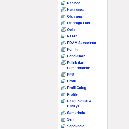
Nasional
Nusantara
Olahraga
Olahraga Lain
Opini
Paser
PDAM Samarinda
Pemilu
Pendidikan
Politik dan
Pemerintahan
PPU
Profil
Profil Calog
Profile
Religi, Sosial &
Budaya
Samarinda
Seni
Sepakbola