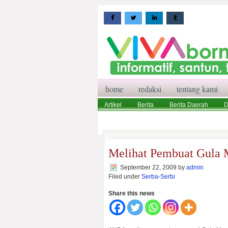
home
redaksi
tentang kami
Artikel
Berita
Berita Daerah
D
Wisata
Pedoman Media Siber
Red
Melihat Pembuat Gula 
September 22, 2009
by
admin
Filed under
Serba-Serbi
Share this news