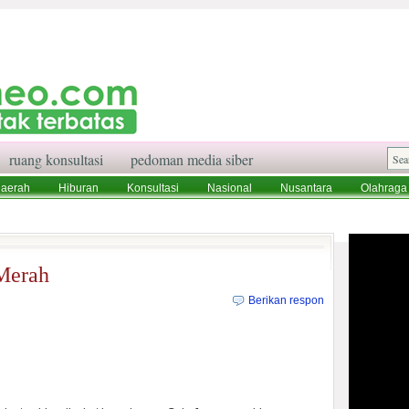
ruang konsultasi
pedoman media siber
aerah
Hiburan
Konsultasi
Nasional
Nusantara
Olahraga
aksi
Ruang Konsultasi
Tentang Kami
Merah
Berikan respon