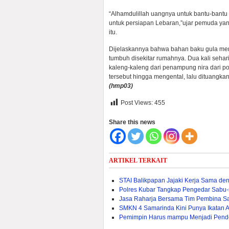
“Alhamdulillah uangnya untuk bantu-bantu
untuk persiapan Lebaran,”ujar pemuda yan
itu.
Dijelaskannya bahwa bahan baku gula mer
tumbuh disekitar rumahnya. Dua kali sehar
kaleng-kaleng dari penampung nira dari p
tersebut hingga mengental, lalu dituangka
(hmp03)
Post Views:
455
Share this news
ARTIKEL TERKAIT
STAI Balikpapan Jajaki Kerja Sama den
Polres Kubar Tangkap Pengedar Sabu
Jasa Raharja Bersama Tim Pembina S
SMKN 4 Samarinda Kini Punya Ikatan 
Pemimpin Harus mampu Menjadi Pend