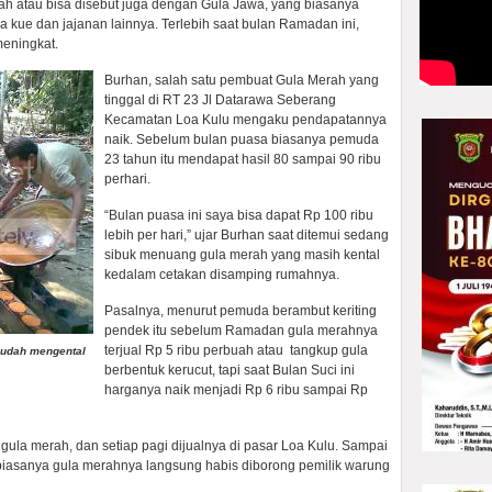
h atau bisa disebut juga dengan Gula Jawa, yang biasanya
 kue dan jajanan lainnya. Terlebih saat bulan Ramadan ini,
eningkat.
Burhan, salah satu pembuat Gula Merah yang
tinggal di RT 23 Jl Datarawa Seberang
Kecamatan Loa Kulu mengaku pendapatannya
naik. Sebelum bulan puasa biasanya pemuda
23 tahun itu mendapat hasil 80 sampai 90 ribu
perhari.
“Bulan puasa ini saya bisa dapat Rp 100 ribu
lebih per hari,” ujar Burhan saat ditemui sedang
sibuk menuang gula merah yang masih kental
kedalam cetakan disamping rumahnya.
Pasalnya, menurut pemuda berambut keriting
pendek itu sebelum Ramadan gula merahnya
terjual Rp 5 ribu perbuah atau tangkup gula
sudah mengental
berbentuk kerucut, tapi saat Bulan Suci ini
harganya naik menjadi Rp 6 ribu sampai Rp
la merah, dan setiap pagi dijualnya di pasar Loa Kulu. Sampai
 biasanya gula merahnya langsung habis diborong pemilik warung