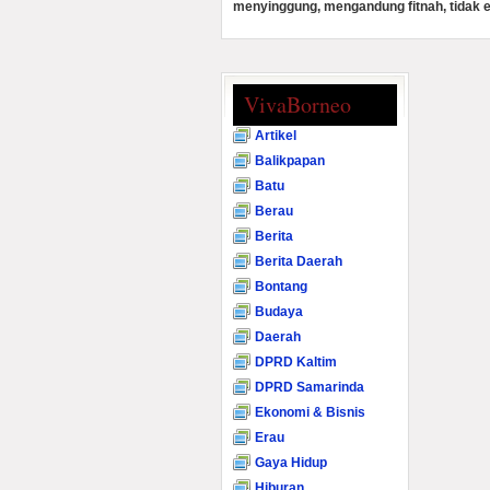
menyinggung, mengandung fitnah, tidak e
VivaBorneo
Artikel
Balikpapan
Batu
Berau
Berita
Berita Daerah
Bontang
Budaya
Daerah
DPRD Kaltim
DPRD Samarinda
Ekonomi & Bisnis
Erau
Gaya Hidup
Hiburan