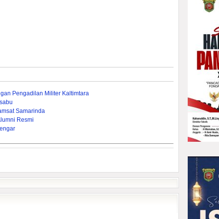
gan Pengadilan Militer Kaltimtara
-sabu
amsat Samarinda
Alumni Resmi
engar