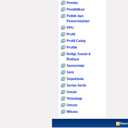
Pemilu
Pendidikan
Politik dan
Pemerintahan
PPU
Profil
Profil Calog
Profile
Religi, Sosial &
Budaya
Samarinda
Seni
Sepakbola
Serba-Serbi
Sosial
Tehnologi
Umum
Wisata
News