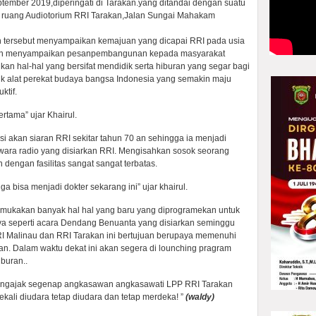
tember 2019,diperingati di Tarakan.yang ditandai dengan suatu
di ruang Audiotorium RRI Tarakan,Jalan Sungai Mahakam
n tersebut menyampaikan kemajuan yang dicapai RRI pada usia
 dan menyampaikan pesanpembangunan kepada masyarakat
an hal-hal yang bersifat mendidik serta hiburan yang segar bagi
k alat perekat budaya bangsa Indonesia yang semakin maju
ktif.
rtama” ujar Khairul.
si akan siaran RRI sekitar tahun 70 an sehingga ia menjadi
iwara radio yang disiarkan RRI. Mengisahkan sosok seorang
dengan fasilitas sangat sangat terbatas.
a bisa menjadi dokter sekarang ini” ujar khairul.
mukakan banyak hal hal yang baru yang diprogramekan untuk
ya seperti acara Dendang Benuanta yang disiarkan seminggu
RI Malinau dan RRI Tarakan ini bertujuan berupaya memenuhi
n. Dalam waktu dekat ini akan segera di lounching pragram
buran..
mengajak segenap angkasawan angkasawati LPP RRI Tarakan
kali diudara tetap diudara dan tetap merdeka! ”
(waldy)