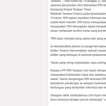
Tarakan – Hari Radio ke-74,tanggal 11 Sep
upacara penyulutan obor triprasetya RRI 
Kampung Empat Tarakan Timur.
Walikota Tarakan Khairul pada kesempata
74 tahun. RRI dalam memberi informasi
sudah lebih mandiri. RRI harus menyampaik
masyarakat. RRI diharapkan dapat menjadi
selain melakulan kontrol sosial yang konstru
“RRI akan menjadi yang utama dari yang pe
Ia menyebutkan,dahulu ia sangat terinspira
dokter. Khairul menceritakan sebuah sand
dokter yang bertugas di pelosok pedalaman 
“itulah yang meng inspirasikan saya sehingg
Kepala LPP RRI Tarakan Umi Iryani menge
masyarakat Kalimantan Utara dan sekitarn
sekali. Siaran berjaringan RRI Nunukan,R
kebutuhan pendengar se wilayah Kalimanta
kentongan yang berkonten informasi dan hi
Dibagian akhir sambutannya Umi Iryani 
terus berkarya dengan penuh semangat ” se