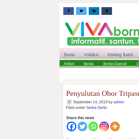
home
redaksi
tentang kami
Artikel
Berita
Berita Daerah
D
Wisata
Pedoman Media Siber
Red
Penyulutan Obor Tripas
September 14, 2019
by
admin
Filed under
Serba-Serbi
Share this news