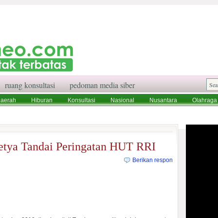
ruang konsultasi
pedoman media siber
aerah
Hiburan
Konsultasi
Nasional
Nusantara
Olahraga
aksi
Ruang Konsultasi
Tentang Kami
etya Tandai Peringatan HUT RRI
Berikan respon