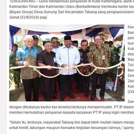
TENGGARONG – Guna memperluas pelayanan di Kutai Kartanegara, Bank
Kalimantan Timur dan Kalimantan Utara (Bankaltimtara) membuka kantor ka
(Bayan Group) Desa Gunung Sari Kecamatan Tabang yang pengoperasiannya
Jumat (31/8/2018) pagi.
Per
Ban
pen
bun
Kut
did
Bay
Tuc
Ban
Dir
Zai
Kan
(OJ
Zai
dengan dibukanya kantor kas tersebut tentunya mempermudah PT IP dalam h
memberi kemudahan pelayanan kepada karyawan PT IP yang ingin mentrans
“Selain itu, tentunya, mayarakat Tabang kini dapat lebih mudah dalam men
untuk kredit, tabungan maupun transaksi kegiatan keuangan lainnya,” ujarny