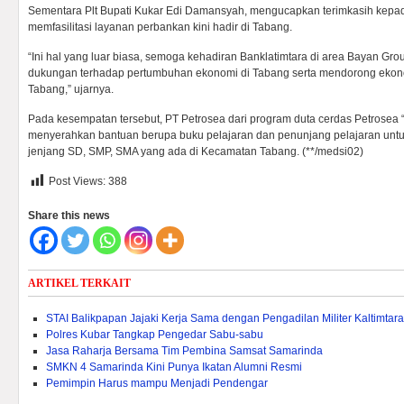
Sementara Plt Bupati Kukar Edi Damansyah, mengucapkan terimkasih kepa
memfasilitasi layanan perbankan kini hadir di Tabang.
“Ini hal yang luar biasa, semoga kehadiran Banklatimtara di area Bayan Gro
dukungan terhadap pertumbuhan ekonomi di Tabang serta mendorong ekon
Tabang,” ujarnya.
Pada kesempatan tersebut, PT Petrosea dari program duta cerdas Petrose
menyerahkan bantuan berupa buku pelajaran dan penunjang pelajaran untuk
jenjang SD, SMP, SMA yang ada di Kecamatan Tabang. (**/medsi02)
Post Views:
388
Share this news
ARTIKEL TERKAIT
STAI Balikpapan Jajaki Kerja Sama dengan Pengadilan Militer Kaltimtara
Polres Kubar Tangkap Pengedar Sabu-sabu
Jasa Raharja Bersama Tim Pembina Samsat Samarinda
SMKN 4 Samarinda Kini Punya Ikatan Alumni Resmi
Pemimpin Harus mampu Menjadi Pendengar