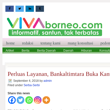
home
redaksi
tentang kami
ruang konsultasi
pedom
Artikel
Berita
Berita Daerah
Daerah
Hiburan
Konsult
Wisata
Pedoman Media Siber
Redaksi
Ruang Konsultasi
Perluas Layanan, Bankaltimtara Buka Kan
September 4, 2018
by
admin
Filed under
Serba-Serbi
Share this news