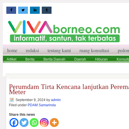
home
redaksi
tentang kami
ruang konsultasi
pedom
Artikel
Berita
Berita Daerah
Daerah
Hiburan
Konsult
Wisata
Pedoman Media Siber
Redaksi
Ruang Konsultasi
Perumdam Tirta Kencana lanjutkan Perem
Meter
September 9, 2024
by
admin
Filed under
PDAM Samarinda
Share this news