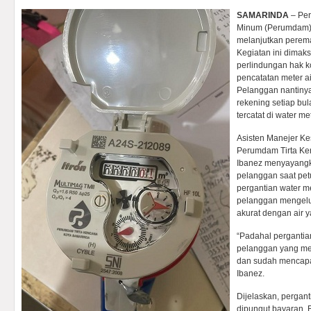
SAMARINDA
– Pe
Minum (Perumdam) 
melanjutkan perem
Kegiatan ini dimak
perlindungan hak 
pencatatan meter ai
Pelanggan nantiny
rekening setiap b
tercatat di water met
Asisten Manejer Ke
Perumdam Tirta Ke
Ibanez menyayangk
pelanggan saat pe
pergantian water me
pelanggan mengelu
akurat dengan air 
“Padahal pergantian
pelanggan yang me
dan sudah mencapai
Ibanez.
Dijelaskan, perganti
dipungut bayaran. 