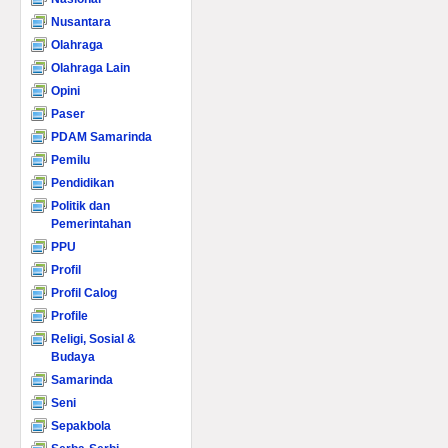
Nusantara
Olahraga
Olahraga Lain
Opini
Paser
PDAM Samarinda
Pemilu
Pendidikan
Politik dan
Pemerintahan
PPU
Profil
Profil Calog
Profile
Religi, Sosial &
Budaya
Samarinda
Seni
Sepakbola