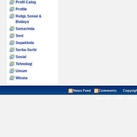
Profil Calog
Profile
Religi, Sosial &
Budaya
Samarinda
Seni
Sepakbola
Serba-Serbi
Sosial
Tehnologi
Umum
Wisata
News Feed
Comments
Copyright ©
Copyright © 2008 - 2026 V