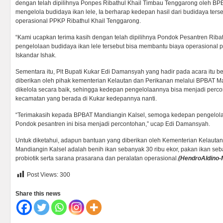
dengan telah dipilihnya Ponpes Ribathul Khail Timbau Tenggarong oleh B
mengelola budidaya ikan lele, Ia berharap kedepan hasil dari budidaya ter
operasional PPKP Ribathul Khail Tenggarong.
“Kami ucapkan terima kasih dengan telah dipilihnya Pondok Pesantren Ribath
pengelolaan budidaya ikan lele tersebut bisa membantu biaya operasional 
Iskandar Ishak.
Sementara itu, Plt Bupati Kukar Edi Damansyah yang hadir pada acara itu b
diberikan oleh pihak kementerian Kelautan dan Perikanan melalui BPBAT Ma
dikelola secara baik, sehingga kedepan pengelolaannya bisa menjadi perc
kecamatan yang berada di Kukar kedepannya nanti.
“Terimakasih kepada BPBAT Mandiangin Kalsel, semoga kedepan pengelolaa
Pondok pesantren ini bisa menjadi percontohan,” ucap Edi Damansyah.
Untuk diketahui, adapun bantuan yang diberikan oleh Kementerian Kelauta
Mandiangin Kalsel adalah benih ikan sebanyak 30 ribu ekor, pakan ikan seb
probiotik serta sarana prasarana dan peralatan operasional.
(HendroAldino-
Post Views:
300
Share this news