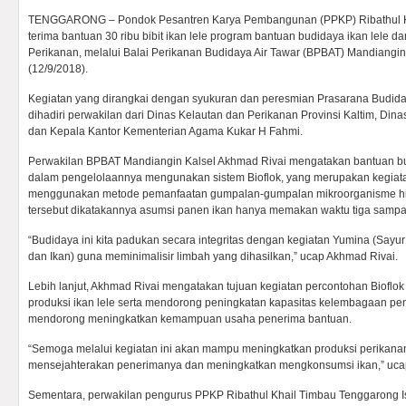
TENGGARONG – Pondok Pesantren Karya Pembangunan (PPKP) Ribathul K
terima bantuan 30 ribu bibit ikan lele program bantuan budidaya ikan lele 
Perikanan, melalui Balai Perikanan Budidaya Air Tawar (BPBAT) Mandiangi
(12/9/2018).
Kegiatan yang dirangkai dengan syukuran dan peresmian Prasarana Budidaya
dihadiri perwakilan dari Dinas Kelautan dan Perikanan Provinsi Kaltim, Di
dan Kepala Kantor Kementerian Agama Kukar H Fahmi.
Perwakilan BPBAT Mandiangin Kalsel Akhmad Rivai mengatakan bantuan bud
dalam pengelolaannya mengunakan sistem Bioflok, yang merupakan kegia
menggunakan metode pemanfaatan gumpalan-gumpalan mikroorganisme hid
tersebut dikatakannya asumsi panen ikan hanya memakan waktu tiga sampa
“Budidaya ini kita padukan secara integritas dengan kegiatan Yumina (Sayu
dan Ikan) guna meminimalisir limbah yang dihasilkan,” ucap Akhmad Rivai.
Lebih lanjut, Akhmad Rivai mengatakan tujuan kegiatan percontohan Bioflo
produksi ikan lele serta mendorong peningkatan kapasitas kelembagaan p
mendorong meningkatkan kemampuan usaha penerima bantuan.
“Semoga melalui kegiatan ini akan mampu meningkatkan produksi perikanan
mensejahterakan penerimanya dan meningkatkan mengkonsumsi ikan,” uca
Sementara, perwakilan pengurus PPKP Ribathul Khail Timbau Tenggarong I