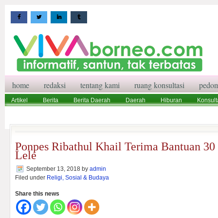
home
redaksi
tentang kami
ruang konsultasi
pedom
Artikel
Berita
Berita Daerah
Daerah
Hiburan
Konsult
Wisata
Pedoman Media Siber
Redaksi
Ruang Konsultasi
Ponpes Ribathul Khail Terima Bantuan 30 
Lele
September 13, 2018
by
admin
Filed under
Religi, Sosial & Budaya
Share this news