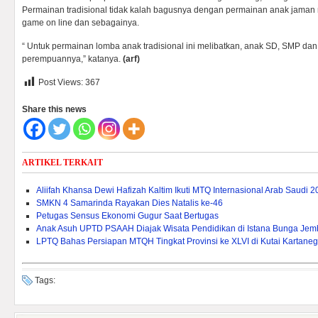
Permainan tradisional tidak kalah bagusnya dengan permainan anak jaman m
game on line dan sebagainya.
“ Untuk permainan lomba anak tradisional ini melibatkan, anak SD, SMP dan
perempuannya,” katanya.
(arf)
Post Views:
367
Share this news
ARTIKEL TERKAIT
Aliifah Khansa Dewi Hafizah Kaltim Ikuti MTQ Internasional Arab Saudi 
SMKN 4 Samarinda Rayakan Dies Natalis ke-46
Petugas Sensus Ekonomi Gugur Saat Bertugas
Anak Asuh UPTD PSAAH Diajak Wisata Pendidikan di Istana Bunga Je
LPTQ Bahas Persiapan MTQH Tingkat Provinsi ke XLVI di Kutai Kartane
Tags: