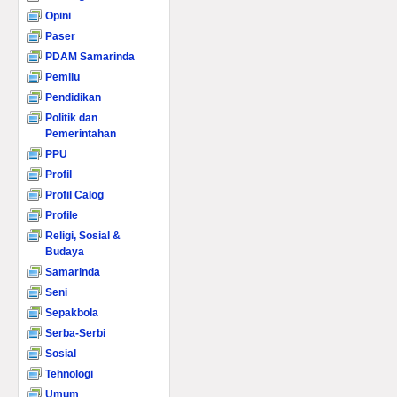
Opini
Paser
PDAM Samarinda
Pemilu
Pendidikan
Politik dan
Pemerintahan
PPU
Profil
Profil Calog
Profile
Religi, Sosial &
Budaya
Samarinda
Seni
Sepakbola
Serba-Serbi
Sosial
Tehnologi
Umum