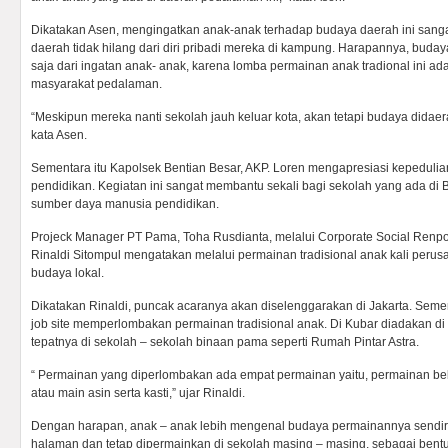
Dikatakan Asen, mengingatkan anak-anak terhadap budaya daerah ini sangat
daerah tidak hilang dari diri pribadi mereka di kampung. Harapannya, budaya
saja dari ingatan anak- anak, karena lomba permainan anak tradional ini adal
masyarakat pedalaman.
“Meskipun mereka nanti sekolah jauh keluar kota, akan tetapi budaya didaer
kata Asen.
Sementara itu Kapolsek Bentian Besar, AKP. Loren mengapresiasi kepeduli
pendidikan. Kegiatan ini sangat membantu sekali bagi sekolah yang ada di
sumber daya manusia pendidikan.
Projeck Manager PT Pama, Toha Rusdianta, melalui Corporate Social Renpons
Rinaldi Sitompul mengatakan melalui permainan tradisional anak kali per
budaya lokal.
Dikatakan Rinaldi, puncak acaranya akan diselenggarakan di Jakarta. Seme
job site memperlombakan permainan tradisional anak. Di Kubar diadakan di
tepatnya di sekolah – sekolah binaan pama seperti Rumah Pintar Astra.
“ Permainan yang diperlombakan ada empat permainan yaitu, permainan be
atau main asin serta kasti,” ujar Rinaldi.
Dengan harapan, anak – anak lebih mengenal budaya permainannya sendir
halaman dan tetap dipermainkan di sekolah masing – masing, sebagai bentuk