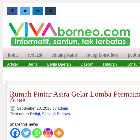
home
redaksi
tentang kami
ruang konsultasi
pedom
Artikel
Berita
Berita Daerah
Daerah
Hiburan
Konsult
Wisata
Pedoman Media Siber
Redaksi
Ruang Konsultasi
Rumah Pintar Astra Gelar Lomba Permaina
Anak
September 23, 2018
by
admin
Filed under
Religi, Sosial & Budaya
Share this news