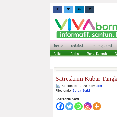
home
redaksi
tentang kami
Artikel
Berita
Berita Daerah
D
Wisata
Pedoman Media Siber
Red
Satreskrim Kubar Tangk
September 13, 2018
by
admin
Filed under
Serba-Serbi
Share this news