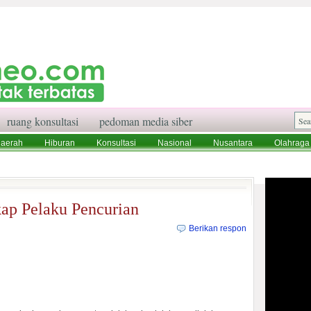
ruang konsultasi
pedoman media siber
aerah
Hiburan
Konsultasi
Nasional
Nusantara
Olahraga
aksi
Ruang Konsultasi
Tentang Kami
ap Pelaku Pencurian
Berikan respon