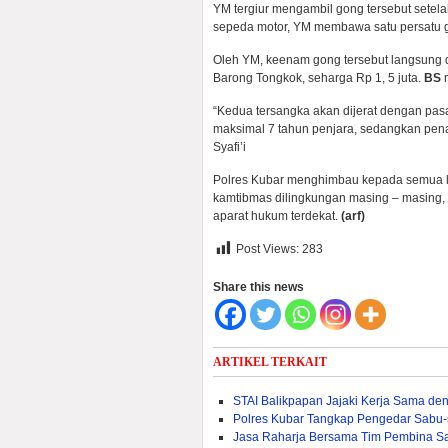
YM tergiur mengambil gong tersebut sete
sepeda motor, YM membawa satu persatu g
Oleh YM, keenam gong tersebut langsung d
Barong Tongkok, seharga Rp 1, 5 juta.
BS
m
“Kedua tersangka akan dijerat dengan p
maksimal 7 tahun penjara, sedangkan pen
Syafi’i
Polres Kubar menghimbau kepada semua la
kamtibmas dilingkungan masing – masing, 
aparat hukum terdekat.
(arf)
Post Views:
283
Share this news
ARTIKEL TERKAIT
STAI Balikpapan Jajaki Kerja Sama den
Polres Kubar Tangkap Pengedar Sabu
Jasa Raharja Bersama Tim Pembina S