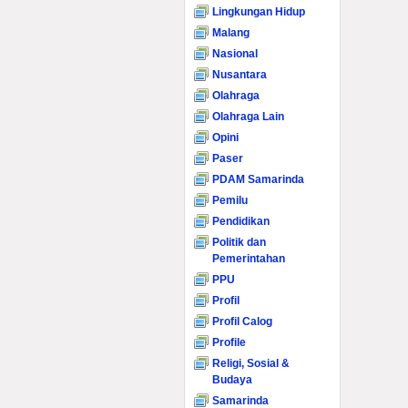
Lingkungan Hidup
Malang
Nasional
Nusantara
Olahraga
Olahraga Lain
Opini
Paser
PDAM Samarinda
Pemilu
Pendidikan
Politik dan
Pemerintahan
PPU
Profil
Profil Calog
Profile
Religi, Sosial &
Budaya
Samarinda