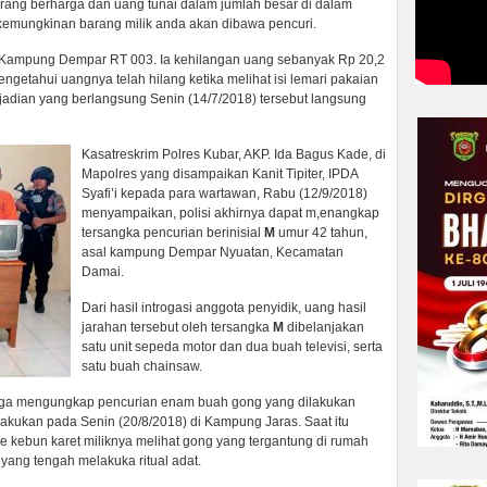
arang berharga dan uang tunai dalam jumlah besar di dalam
 kemungkinan barang milik anda akan dibawa pencuri.
ga Kampung Dempar RT 003. Ia kehilangan uang sebanyak Rp 20,2
engetahui uangnya telah hilang ketika melihat isi lemari pakaian
ejadian yang berlangsung Senin (14/7/2018) tersebut langsung
Kasatreskrim Polres Kubar, AKP. Ida Bagus Kade, di
Mapolres yang disampaikan Kanit Tipiter, IPDA
Syafi’i kepada para wartawan, Rabu (12/9/2018)
menyampaikan, polisi akhirnya dapat m,enangkap
tersangka pencurian berinisial
M
umur 42 tahun,
asal kampung Dempar Nyuatan, Kecamatan
Damai.
Dari hasil introgasi anggota penyidik, uang hasil
jarahan tersebut oleh tersangka
M
dibelanjakan
satu unit sepeda motor dan dua buah televisi, serta
satu buah chainsaw.
juga mengungkap pencurian enam buah gong yang dilakukan
ilakukan pada Senin (20/8/2018) di Kampung Jaras. Saat itu
e kebun karet miliknya melihat gong yang tergantung di rumah
ang tengah melakuka ritual adat.