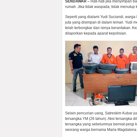
SENDAWAR –
Hati-hati jika menyimpan b
rumah. Jika tidak waspada, tidak menutup
Seperti yang dialami Yudi Suciandi, war
juta yang disimpan di dalam lemari. Yudi m
telah terbongkar dan isinya berantakan. K
dilaporkan kepada aparat kepolisian.
Selain pencurian uang, Satreskim Kubar 
tersangka YM (26 tahun). Aksi tersangka d
tersangka yang sebelumnya berniat pergi k
seorang warga bernama Maria Magdalena y