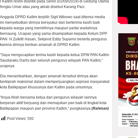
Kaltim resmi dilantik pada Senin (02/09/2019) di Gedung Utama
Tengku Umar atau yang akrab disebut Karang Paci.
Anggota DPRD Kaltim terpilih Sigit Wibowo saat ditemui media
ini menyebutkan dirinya bersyukur dan berterima kasih baik
kepada warga yang memilihnya maupun partai wadahnya
bernaung. Ucapan yang sama disampaikan kepada Ketum DPP
PAN H.Zulkifli Hasan, Sekjend Eddy Suparno beserta pengurus
karena dirinya berikan amanah di DPRD Kaltim.
“Saya mengucapkan terima kasih kepada ketua DPW PAN Kaltim
Saudaraku Darlis dan seluruh pengurus wilayah PAN Kaltim,”
ucapnya
Dia menambahkan, dengan amanah tersebut dirinya akan
berkiprah maksimal dalam memperjuangkan aspirasi masyarakat
kota Balikpapan khususnya dan Kaltim pada umumnya.
“Insya Allah bersama ketua dan pengurus wilayah lainnya
berperan aktif berjuang dan memajukan pan baik di tingkat kota
Balikpapan maupun pan provinsi Kaltim,” pungkasnya
(Rahman)
Post Views:
592