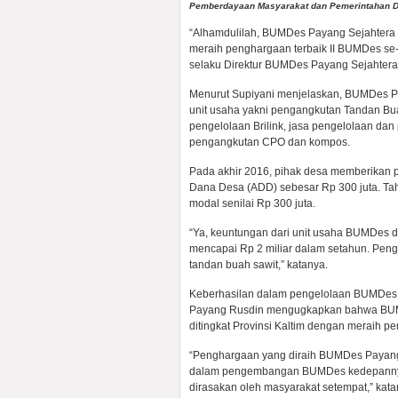
Pemberdayaan Masyarakat dan Pemerintahan Desa
“Alhamdulilah, BUMDes Payang Sejahtera d
meraih penghargaan terbaik II BUMDes se-
selaku Direktur BUMDes Payang Sejahtera,
Menurut Supiyani menjelaskan, BUMDes Pa
unit usaha yakni pengangkutan Tandan Bua
pengelolaan Brilink, jasa pengelolaan da
pengangkutan CPO dan kompos.
Pada akhir 2016, pihak desa memberikan 
Dana Desa (ADD) sebesar Rp 300 juta. Ta
modal senilai Rp 300 juta.
“Ya, keuntungan dari unit usaha BUMDes d
mencapai Rp 2 miliar dalam setahun. Peng
tandan buah sawit,” katanya.
Keberhasilan dalam pengelolaan BUMDes P
Payang Rusdin mengugkapkan bahwa BUM
ditingkat Provinsi Kaltim dengan meraih p
“Penghargaan yang diraih BUMDes Payang S
dalam pengembangan BUMDes kedepannya, 
dirasakan oleh masyarakat setempat,” kata