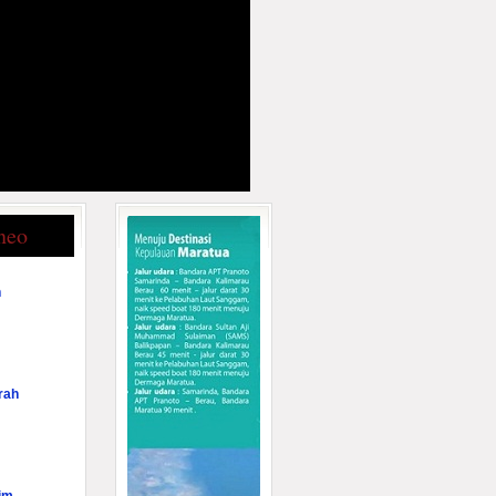
neo
n
rah