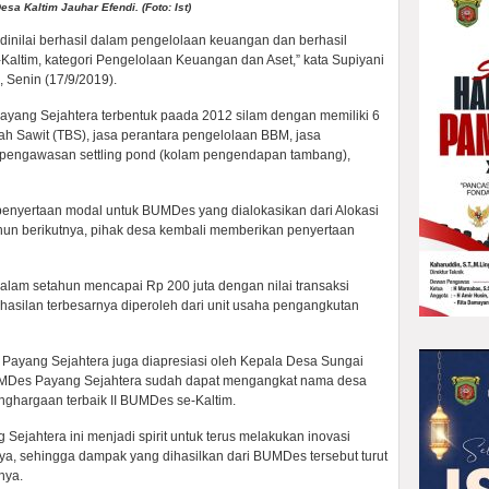
 Kaltim Jauhar Efendi. (Foto: Ist)
inilai berhasil dalam pengelolaan keuangan dan berhasil
Kaltim, kategori Pengelolaan Keuangan dan Aset,” kata Supiyani
 Senin (17/9/2019).
yang Sejahtera terbentuk paada 2012 silam dengan memiliki 6
h Sawit (TBS), jasa perantara pengelolaan BBM, jasa
n pengawasan settling pond (kolam pengendapan tambang),
penyertaan modal untuk BUMDes yang dialokasikan dari Alokasi
hun berikutnya, pihak desa kembali memberikan penyertaan
alam setahun mencapai Rp 200 juta dengan nilai transaksi
hasilan terbesarnya diperoleh dari unit usaha pengangkutan
ayang Sejahtera juga diapresiasi oleh Kepala Desa Sungai
Des Payang Sejahtera sudah dapat mengangkat nama desa
enghargaan terbaik II BUMDes se-Kaltim.
ejahtera ini menjadi spirit untuk terus melakukan inovasi
sehingga dampak yang dihasilkan dari BUMDes tersebut turut
nya.