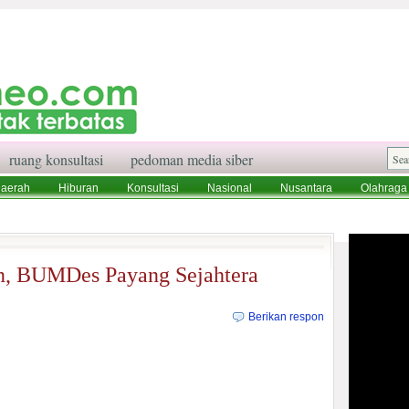
ruang konsultasi
pedoman media siber
aerah
Hiburan
Konsultasi
Nasional
Nusantara
Olahraga
aksi
Ruang Konsultasi
Tentang Kami
n, BUMDes Payang Sejahtera
Berikan respon