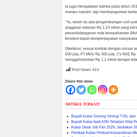
Ia juga mengatakan bahwa pada tahun 2019
mampu mandiri, tapi membangunkan kanto
“Ya, selain itu ada pengembangan unit us
anggaran sebesar Rp 2,15 miliar yang ber
penandatanganan nota kesepahaman (MoU
tersebut dapat memperdayakan masyarakat 
Diketahui, sesuai kontrak dengan rincian 
600 juta, PT MHU Rp 300 juta, CV KKE Rp 
menggelontorkan Rp 1,1 miliar dengan tota
Post Views:
413
Share this news
ARTIKEL TERKAIT
Bupati Kukar Dorong Sinergi TJSL da
Bupati Kukar Ajak ASN Teladani Nilai
Kukar Gelar Job Fair 2026, Sediakan 
Pemkab Kukar Perkuat Kemandirian Mela