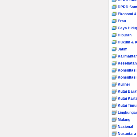
DPRD Kalt
DPRD Sam
Ekonomi &
Erau
Gaya Hidu
Hiburan
Hukum & K
Jatim
Kalimanta
Kesehatan
Konsultasi
Konsultas
Kuliner
Kutai Bara
Kutai Kart
Kutai Timu
Lingkunga
Malang
Nasional
Nusantara