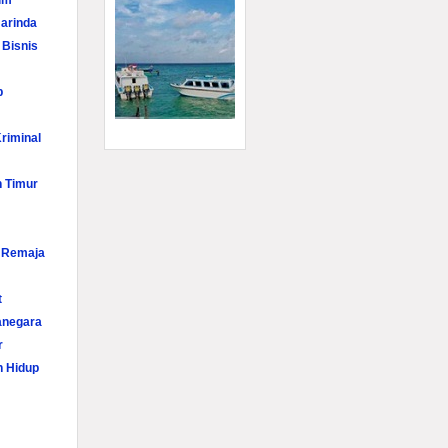
im
arinda
 Bisnis
p
riminal
n Timur
i Remaja
t
anegara
r
n Hidup