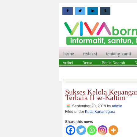
home
redaksi
tentang kami
Artikel
Berita
Berita Daerah
D
Wisata
Pedoman Media Siber
Red
Sukses Kelola Keuanga
Terbaik II se-Kaltim
September 20, 2019
by
admin
Filed under
Kutai Kartanegara
Share this news