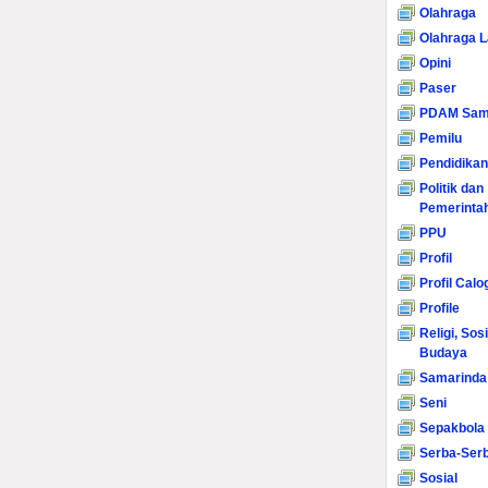
Olahraga
Olahraga L
Opini
Paser
PDAM Sam
Pemilu
Pendidikan
Politik dan
Pemerinta
PPU
Profil
Profil Calo
Profile
Religi, Sos
Budaya
Samarinda
Seni
Sepakbola
Serba-Serb
Sosial