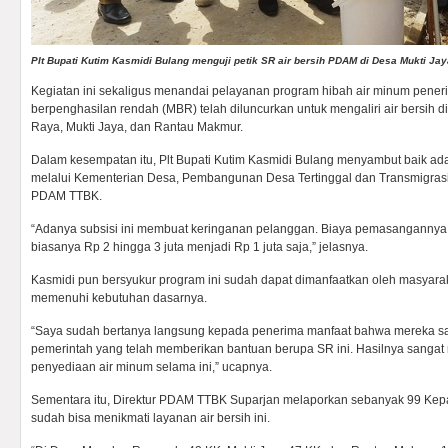
Plt Bupati Kutim Kasmidi Bulang menguji petik SR air bersih PDAM di Desa Mukti Jaya
Kegiatan ini sekaligus menandai pelayanan program hibah air minum pene
berpenghasilan rendah (MBR) telah diluncurkan untuk mengaliri air bersih d
Raya, Mukti Jaya, dan Rantau Makmur.
Dalam kesempatan itu, Plt Bupati Kutim Kasmidi Bulang menyambut baik ad
melalui Kementerian Desa, Pembangunan Desa Tertinggal dan Transmigras
PDAM TTBK.
“Adanya subsisi ini membuat keringanan pelanggan. Biaya pemasangannya
biasanya Rp 2 hingga 3 juta menjadi Rp 1 juta saja,” jelasnya.
Kasmidi pun bersyukur program ini sudah dapat dimanfaatkan oleh masyara
memenuhi kebutuhan dasarnya.
“Saya sudah bertanya langsung kepada penerima manfaat bahwa mereka sa
pemerintah yang telah memberikan bantuan berupa SR ini. Hasilnya sang
penyediaan air minum selama ini,” ucapnya.
Sementara itu, Direktur PDAM TTBK Suparjan melaporkan sebanyak 99 Kepal
sudah bisa menikmati layanan air bersih ini.