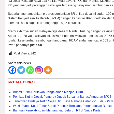
“Di Desa Masalap Raya ada 42 KK, Mukti Jaya 47 KK, dan Rantau Makmur 1
KK yang menjadi pelanggan sekaligus terpasang pelayanan sambungan air b
Suparjan menambahkan progres persentase SR di tiga desa ini sudah 100 
Sistem Penyediaan Air Bersih (SPAM) dengan kapasitas IPA 5 liter/detik dan k
liter/detik serta kapasitas menganggur 0,36 liter/detik.
“Kami akhirnya sudah melayani tiga desa di Rantau Pulung dengan cakupa
Agustus 2020 yaitu wilayah teknis 69,87 persen, wilayah administrasi 27,65 
jumlah keseluruhan sambungan langganan PDAM sudah mencapai 603 unit 
jiwa,” paparnya.
(hms13)
Post Views:
342
Share this news
ARTIKEL TERKAIT
Bupati Kutim Ceritakan Pengalaman Menjadi Guru
Pemkab Kutim Desak Pemprov Duduk Bersama Bahas Anggaran BPJS
Tanamkan Budaya Tertib Sejak Dini, Jasa Raharja Gelar PPKL di SDN 0
Wakil Bupati Kutai Timur Soroti Dampak Rencana Penghapusan Bankeu 
Bantuan Pemkab Kutim Menjangkau Seluruh RT di Singa Karta