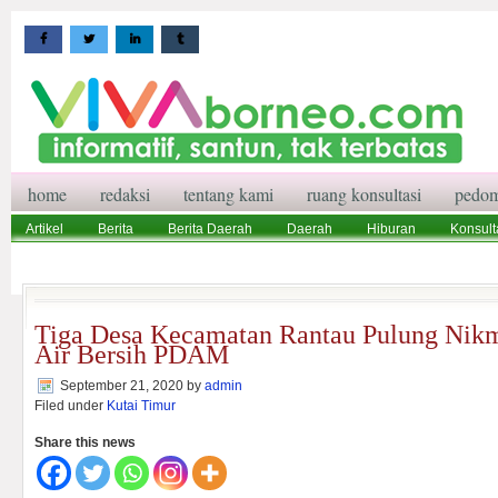
home
redaksi
tentang kami
ruang konsultasi
pedom
Artikel
Berita
Berita Daerah
Daerah
Hiburan
Konsult
Wisata
Pedoman Media Siber
Redaksi
Ruang Konsultasi
Tiga Desa Kecamatan Rantau Pulung Nik
Air Bersih PDAM
September 21, 2020
by
admin
Filed under
Kutai Timur
Share this news