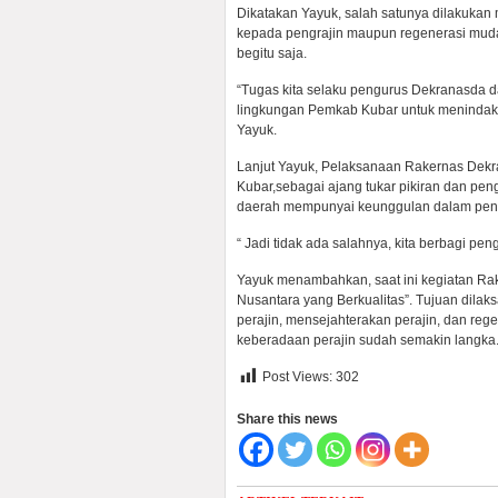
Dikatakan Yayuk, salah satunya dilakukan 
kepada pengrajin maupun regenerasi muda.
begitu saja.
“Tugas kita selaku pengurus Dekranasda da
lingkungan Pemkab Kubar untuk menindakla
Yayuk.
Lanjut Yayuk, Pelaksanaan Rakernas Dekr
Kubar,sebagai ajang tukar pikiran dan pen
daerah mempunyai keunggulan dalam pen
“ Jadi tidak ada salahnya, kita berbagi 
Yayuk menambahkan, saat ini kegiatan Rak
Nusantara yang Berkualitas”. Tujuan dilak
perajin, mensejahterakan perajin, dan rege
keberadaan perajin sudah semakin langka
Post Views:
302
Share this news