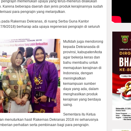
i pengrajin memerlukan upaya yang terus-menerus dilakukan
an. Karena beberapa daerah dan jenis produk kerajinannya sudah
erisasi para pengrajin yang melanjutkan.
 pada Rakernas Dekranas, di ruang Serba Guna Kantor
7/9/2018) berharap ada upaya regenerasi pengrajin di seluruh
Mufidah juga mendorong
kepada Dekranasda di
provinsi, kabupaten/kota
agar bekerja keras dan
bahu membahu untuk
memajukan kerajinan di
Indonesia, dengan
meningkatkan
kemampuan sumber
daya yang ada, dalam
menghasilkan produk
kerajinan yang berdaya
saing.
Sementara itu Ketua
n menuturkan hasil Rakernas Dekranas 2018 ini seharusnya
mberian perhatian serta pembinaan bagi para pengrajin.