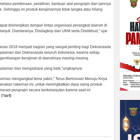
melalui pembinaan, pelatihan, bantuan alat pengrajin dan lainnya
 Sehingga ini produk kerajinannya tidak langka atau hilang
pat disinergikan dengan lintas organisasi perangkat daerah di
njuti. Diantaranya, Disdagkop dan UKM serta Disdikbud,” ujar
anas 2018 menjadi bagian yang sangat penting bagi Dekranasda
galaman dari Dekranasda seluruh Indonesia, karena setiap
gembangan kerajinan di daerahnya masing-masing.
pengalaman dan mengadopsi yang baik,”ungkapnya.
ernas mengangkat tema yakni,” Terus Berinovasi Menuju Kriya
sanakan rakernas ini, untuk meningkatkan daya saing produk
nerasi pengrajin secara berkelanjutan karena saat ini
.
(
*
/arf)