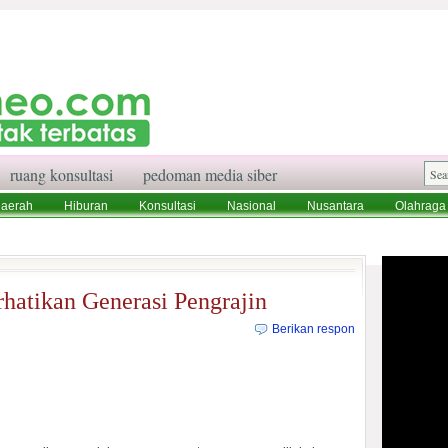
ruang konsultasi
pedoman media siber
aerah
Hiburan
Konsultasi
Nasional
Nusantara
Olahraga
aksi
Ruang Konsultasi
Tentang Kami
rhatikan Generasi Pengrajin
Berikan respon