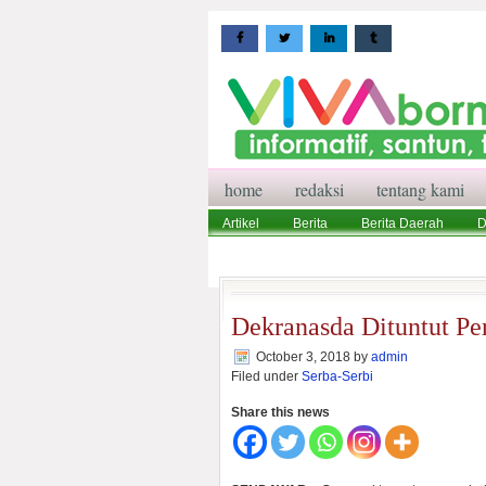
home
redaksi
tentang kami
Artikel
Berita
Berita Daerah
D
Wisata
Pedoman Media Siber
Red
Dekranasda Dituntut Pe
October 3, 2018
by
admin
Filed under
Serba-Serbi
Share this news