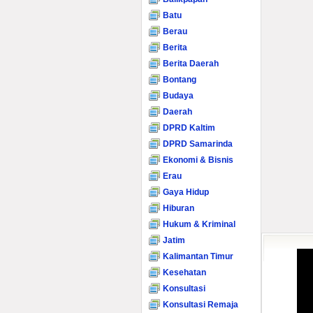
Batu
Berau
Berita
Berita Daerah
Bontang
Budaya
Daerah
DPRD Kaltim
DPRD Samarinda
Ekonomi & Bisnis
Erau
Gaya Hidup
Hiburan
Hukum & Kriminal
Jatim
Kalimantan Timur
Kesehatan
Konsultasi
Konsultasi Remaja