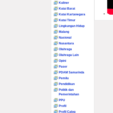
Kuliner
Kutai Barat
Kutai Kartanegara
Kutai Timur
Lingkungan Hidup
Malang
Nasional
Nusantara
Olahraga
Olahraga Lain
Opini
Paser
PDAM Samarinda
Pemilu
Pendidikan
Politik dan
Pemerintahan
PPU
Profil
Profil Calog