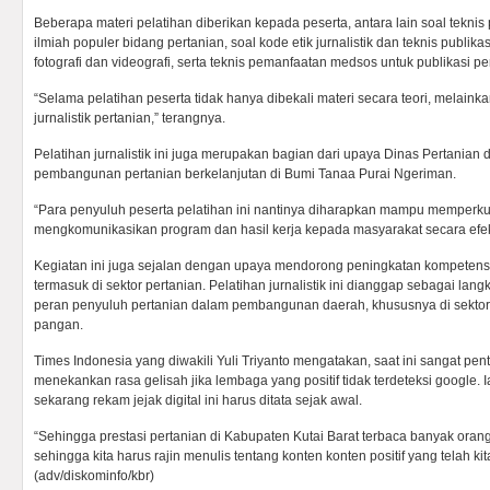
Beberapa materi pelatihan diberikan kepada peserta, antara lain soal teknis 
ilmiah populer bidang pertanian, soal kode etik jurnalistik dan teknis publikas
fotografi dan videografi, serta teknis pemanfaatan medsos untuk publikasi pe
“Selama pelatihan peserta tidak hanya dibekali materi secara teori, melaink
jurnalistik pertanian,” terangnya.
Pelatihan jurnalistik ini juga merupakan bagian dari upaya Dinas Pertani
pembangunan pertanian berkelanjutan di Bumi Tanaa Purai Ngeriman.
“Para penyuluh peserta pelatihan ini nantinya diharapkan mampu memper
mengkomunikasikan program dan hasil kerja kepada masyarakat secara efekt
Kegiatan ini juga sejalan dengan upaya mendorong peningkatan kompetens
termasuk di sektor pertanian. Pelatihan jurnalistik ini dianggap sebagai la
peran penyuluh pertanian dalam pembangunan daerah, khususnya di sekto
pangan.
Times Indonesia yang diwakili Yuli Triyanto mengatakan, saat ini sangat pen
menekankan rasa gelisah jika lembaga yang positif tidak terdeteksi google. 
sekarang rekam jejak digital ini harus ditata sejak awal.
“Sehingga prestasi pertanian di Kabupaten Kutai Barat terbaca banyak orang
sehingga kita harus rajin menulis tentang konten konten positif yang telah ki
(adv/diskominfo/kbr)