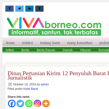
home
redaksi
tentang kami
ruang konsultasi
pedom
Artikel
Berita
Berita Daerah
Daerah
Hiburan
Konsult
Wisata
Pedoman Media Siber
Redaksi
Ruang Konsultasi
Dinas Pertanian Kirim 12 Penyuluh Barat I
Jurnalistik
October 18, 2024
by
admin
Filed under
Kutai Barat
Share this news