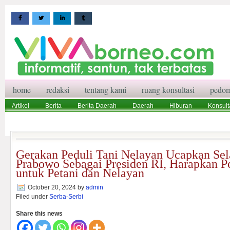
home
redaksi
tentang kami
ruang konsultasi
pedom
Artikel
Berita
Berita Daerah
Daerah
Hiburan
Konsult
Wisata
Pedoman Media Siber
Redaksi
Ruang Konsultasi
Gerakan Peduli Tani Nelayan Ucapkan Se
Prabowo Sebagai Presiden RI, Harapkan P
untuk Petani dan Nelayan
October 20, 2024
by
admin
Filed under
Serba-Serbi
Share this news