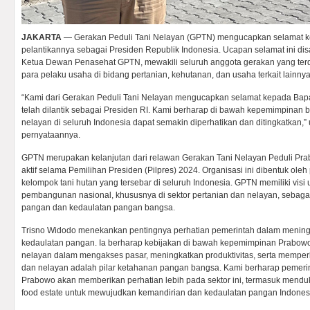
JAKARTA
— Gerakan Peduli Tani Nelayan (GPTN) mengucapkan selamat k
pelantikannya sebagai Presiden Republik Indonesia. Ucapan selamat ini di
Ketua Dewan Penasehat GPTN, mewakili seluruh anggota gerakan yang terdiri
para pelaku usaha di bidang pertanian, kehutanan, dan usaha terkait lainnya
“Kami dari Gerakan Peduli Tani Nelayan mengucapkan selamat kepada Bap
telah dilantik sebagai Presiden RI. Kami berharap di bawah kepemimpinan b
nelayan di seluruh Indonesia dapat semakin diperhatikan dan ditingkatkan,”
pernyataannya.
GPTN merupakan kelanjutan dari relawan Gerakan Tani Nelayan Peduli Pr
aktif selama Pemilihan Presiden (Pilpres) 2024. Organisasi ini dibentuk oleh
kelompok tani hutan yang tersebar di seluruh Indonesia. GPTN memiliki vis
pembangunan nasional, khususnya di sektor pertanian dan nelayan, sebagai
pangan dan kedaulatan pangan bangsa.
Trisno Widodo menekankan pentingnya perhatian pemerintah dalam menin
kedaulatan pangan. Ia berharap kebijakan di bawah kepemimpinan Prabow
nelayan dalam mengakses pasar, meningkatkan produktivitas, serta memperb
dan nelayan adalah pilar ketahanan pangan bangsa. Kami berharap pemeri
Prabowo akan memberikan perhatian lebih pada sektor ini, termasuk mendu
food estate untuk mewujudkan kemandirian dan kedaulatan pangan Indonesia