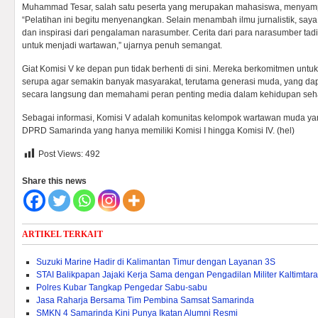
Muhammad Tesar, salah satu peserta yang merupakan mahasiswa, menyam
“Pelatihan ini begitu menyenangkan. Selain menambah ilmu jurnalistik, sa
dan inspirasi dari pengalaman narasumber. Cerita dari para narasumber tadi
untuk menjadi wartawan,” ujarnya penuh semangat.
Giat Komisi V ke depan pun tidak berhenti di sini. Mereka berkomitmen un
serupa agar semakin banyak masyarakat, terutama generasi muda, yang dapat
secara langsung dan memahami peran penting media dalam kehidupan sehar
Sebagai informasi, Komisi V adalah komunitas kelompok wartawan muda yang 
DPRD Samarinda yang hanya memiliki Komisi I hingga Komisi IV. (hel)
Post Views:
492
Share this news
ARTIKEL TERKAIT
Suzuki Marine Hadir di Kalimantan Timur dengan Layanan 3S
STAI Balikpapan Jajaki Kerja Sama dengan Pengadilan Militer Kaltimtara
Polres Kubar Tangkap Pengedar Sabu-sabu
Jasa Raharja Bersama Tim Pembina Samsat Samarinda
SMKN 4 Samarinda Kini Punya Ikatan Alumni Resmi