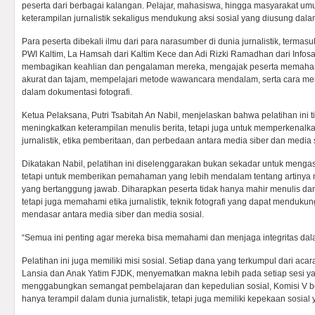
peserta dari berbagai kalangan. Pelajar, mahasiswa, hingga masyarakat u
keterampilan jurnalistik sekaligus mendukung aksi sosial yang diusung dala
Para peserta dibekali ilmu dari para narasumber di dunia jurnalistik, terma
PWI Kaltim, La Hamsah dari Kaltim Kece dan Adi Rizki Ramadhan dari Infosa
membagikan keahlian dan pengalaman mereka, mengajak peserta memahami 
akurat dan tajam, mempelajari metode wawancara mendalam, serta cara m
dalam dokumentasi fotografi.
Ketua Pelaksana, Putri Tsabitah An Nabil, menjelaskan bahwa pelatihan ini t
meningkatkan keterampilan menulis berita, tetapi juga untuk memperkenalka
jurnalistik, etika pemberitaan, dan perbedaan antara media siber dan media 
Dikatakan Nabil, pelatihan ini diselenggarakan bukan sekadar untuk mengasa
tetapi untuk memberikan pemahaman yang lebih mendalam tentang artinya
yang bertanggung jawab. Diharapkan peserta tidak hanya mahir menulis dan
tetapi juga memahami etika jurnalistik, teknik fotografi yang dapat menduk
mendasar antara media siber dan media sosial.
“Semua ini penting agar mereka bisa memahami dan menjaga integritas dala
Pelatihan ini juga memiliki misi sosial. Setiap dana yang terkumpul dari aca
Lansia dan Anak Yatim FJDK, menyematkan makna lebih pada setiap sesi y
menggabungkan semangat pembelajaran dan kepedulian sosial, Komisi V be
hanya terampil dalam dunia jurnalistik, tetapi juga memiliki kepekaan sosia