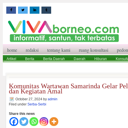
home
redaksi
tentang kami
ruang konsultasi
pedom
Artikel
Berita
Berita Daerah
Daerah
Hiburan
Konsult
Wisata
Pedoman Media Siber
Redaksi
Ruang Konsultasi
Komunitas Wartawan Samarinda Gelar Pela
dan Kegiatan Amal
October 27, 2024
by
admin
Filed under
Serba-Serbi
Share this news