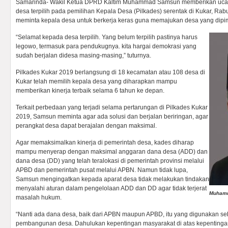
Samarinda- Wakil Ketua DPRD Kaltim Muhammad Samsun memberikan ucap
desa terpilih pada pemilihan Kepala Desa (Pilkades) serentak di Kukar, Ra
meminta kepala desa untuk berkerja keras guna memajukan desa yang dipi
“Selamat kepada desa terpilih. Yang belum terpilih pastinya harus
legowo, termasuk para pendukugnya. kita hargai demokrasi yang
sudah berjalan didesa masing-masing,” tuturnya.
Pilkades Kukar 2019 berlangsung di 18 kecamatan atau 108 desa di
Kukar telah memilih kepala desa yang diharapkan mampu
memberikan kinerja terbaik selama 6 tahun ke depan.
Terkait perbedaan yang terjadi selama pertarungan di Pilkades Kukar
2019, Samsun meminta agar ada solusi dan berjalan beriringan, agar
perangkat desa dapat berajalan dengan maksimal.
Agar memaksimalkan kinerja di pemerintah desa, kades diharap
mampu menyerap dengan maksimal anggaran dana desa (ADD) dan
dana desa (DD) yang telah teralokasi di pemerintah provinsi melalui
APBD dan pemerintah pusat melalui APBN. Namun tidak lupa,
Samsun mengingatkan kepada aparat desa tidak melakukan tindakan
menyalahi aturan dalam pengelolaan ADD dan DD agar tidak terjerat
Muham
masalah hukum.
“Nanti ada dana desa, baik dari APBN maupun APBD, itu yang digunakan se
pembangunan desa. Dahulukan kepentingan masyarakat di atas kepentingan pri