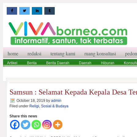
home
redaksi
tentang kami
ruang konsultasi
pedom
Artikel
Berita
Berita Daerah
Daerah
Hiburan
Konsult
Wisata
Pedoman Media Siber
Redaksi
Ruang Konsultasi
Samsun : Selamat Kepada Kepala Desa Ter
October 18, 2019
by
admin
Filed under
Religi, Sosial & Budaya
Share this news