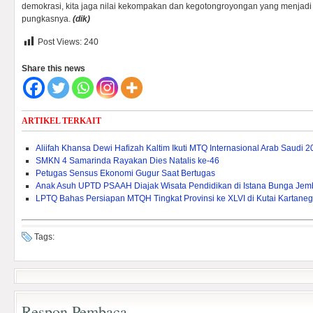
demokrasi, kita jaga nilai kekompakan dan kegotongroyongan yang menjadi
pungkasnya.
(dik)
Post Views:
240
Share this news
ARTIKEL TERKAIT
Aliifah Khansa Dewi Hafizah Kaltim Ikuti MTQ Internasional Arab Saudi 
SMKN 4 Samarinda Rayakan Dies Natalis ke-46
Petugas Sensus Ekonomi Gugur Saat Bertugas
Anak Asuh UPTD PSAAH Diajak Wisata Pendidikan di Istana Bunga Je
LPTQ Bahas Persiapan MTQH Tingkat Provinsi ke XLVI di Kutai Kartane
Tags:
Respon Pembaca