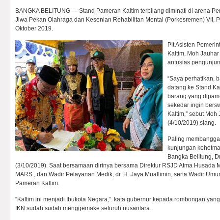
BANGKA BELITUNG — Stand Pameran Kaltim terbilang diminati di arena Pe
Jiwa Pekan Olahraga dan Kesenian Rehabilitan Mental (Porkesremen) VII, Pr
Oktober 2019.
Plt Asisten Pemeri
Kaltim, Moh Jauhar
antusias pengunjun
“Saya perhatikan, 
datang ke Stand Kal
barang yang dipame
sekedar ingin bers
Kaltim,” sebut Moh 
(4/10/2019) siang.
Paling membanggak
kunjungan kehotma
Bangka Belitung, D
(3/10/2019). Saat bersamaan dirinya bersama Direktur RSJD Atma Husada Mah
MARS., dan Wadir Pelayanan Medik, dr. H. Jaya Muallimin, serta Wadir Umu
Pameran Kaltim.
“Kaltim ini menjadi Ibukota Negara,”. kata gubernur kepada rombongan yang
IKN sudah sudah menggemake seluruh nusantara.