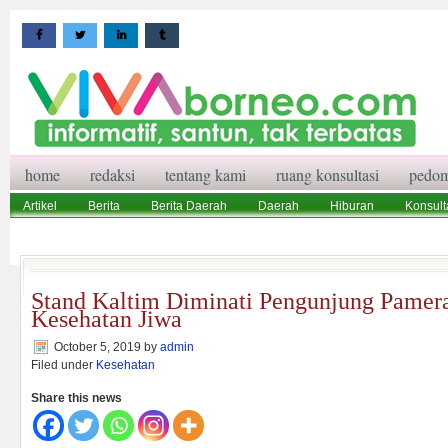
home
redaksi
tentang kami
ruang konsultasi
pedom
Artikel
Berita
Berita Daerah
Daerah
Hiburan
Konsult
Wisata
Pedoman Media Siber
Redaksi
Ruang Konsultasi
Stand Kaltim Diminati Pengunjung Pamer
Kesehatan Jiwa
October 5, 2019
by
admin
Filed under
Kesehatan
Share this news