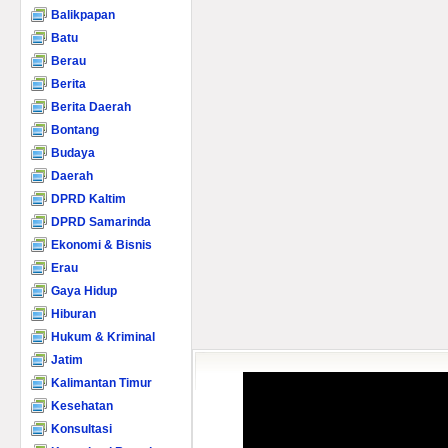
Balikpapan
Batu
Berau
Berita
Berita Daerah
Bontang
Budaya
Daerah
DPRD Kaltim
DPRD Samarinda
Ekonomi & Bisnis
Erau
Gaya Hidup
Hiburan
Hukum & Kriminal
Jatim
Kalimantan Timur
Kesehatan
Konsultasi