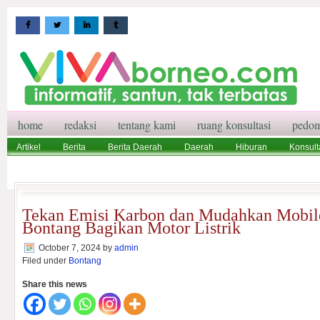
home
redaksi
tentang kami
ruang konsultasi
pedom
Artikel
Berita
Berita Daerah
Daerah
Hiburan
Konsult
Wisata
Pedoman Media Siber
Redaksi
Ruang Konsultasi
Tekan Emisi Karbon dan Mudahkan Mobil
Bontang Bagikan Motor Listrik
October 7, 2024
by
admin
Filed under
Bontang
Share this news