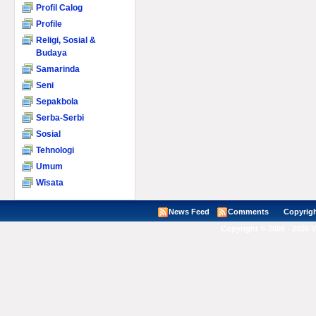
Profil Calog
Profile
Religi, Sosial &
Budaya
Samarinda
Seni
Sepakbola
Serba-Serbi
Sosial
Tehnologi
Umum
Wisata
News Feed
Comments
Copyright ©
Copyright © 2008 - 2026 V