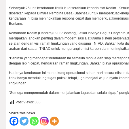
Sebanyak 25 unit kendaraan listrik itu diserahkan kepada staf Kodim. Kemud
diberikan kepada Bintara Pembina Desa (Babinsa) untuk memperkuat kinerj
kendaraan ini bisa meningkatkan respons cepat dan memperkuat koordinasi a
Bontang.
Komandan Kodim (Dandim) 0908/Bontang, Letkol Inf Aryo Bagus Daryanto, me
merupakan langkah penting dalam modernisasi alat utama sistem persenjataa
sejalan dengan visi ramah lingkungan yang diusung TNI AD. Bahkan kata dia
arahan dari satuan TNI AD untuk mengurangi emisi karbon dan meningkatka
“Babinsa yang mendapat kendaraan ini semakin mobile dan siap merespons 
dengan lebih cepat. Kendaraan ramah lingkungan. Bahkan biaya oprasional
Hadirnya kendaraan ini mendukung operasional sehari-hari secara efisien d
tidak hanya mendukung tugas pokok, tetapi juga menjadi wujud nyata kontr
lingkungan.
“Semoga mempermudah dalam menjalankan tugas dan selalu sigap,” pung
Post Views:
383
Share this news