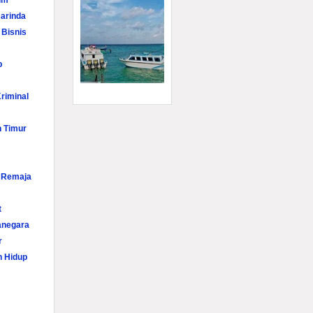
im
arinda
 Bisnis
p
riminal
n Timur
i Remaja
t
anegara
r
n Hidup