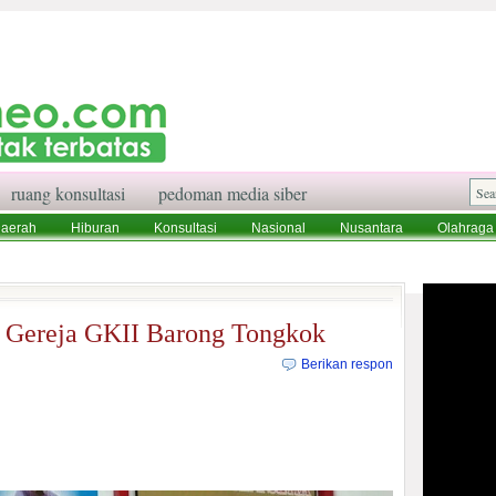
ruang konsultasi
pedoman media siber
aerah
Hiburan
Konsultasi
Nasional
Nusantara
Olahraga
aksi
Ruang Konsultasi
Tentang Kami
 Gereja GKII Barong Tongkok
Berikan respon