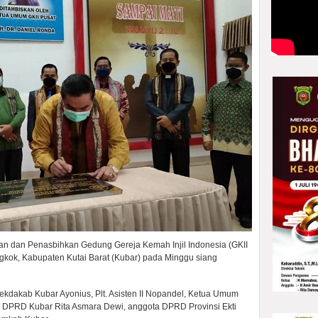
an dan Penasbihkan Gedung Gereja Kemah Injil Indonesia (GKII
kok, Kabupaten Kutai Barat (Kubar) pada Minggu siang
ekdakab Kubar Ayonius, Plt. Asisten II Nopandel, Ketua Umum
a DPRD Kubar Rita Asmara Dewi, anggota DPRD Provinsi Ekti