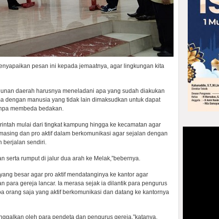
nyapaikan pesan ini kepada jemaatnya, agar lingkungan kita
gunan daerah harusnya meneladani apa yang sudah diakukan
a dengan manusia yang tidak lain dimaksudkan untuk dapat
tanpa membeda bedakan.
ntah mulai dari tingkat kampung hingga ke kecamatan agar
asing dan pro aktif dalam berkomunikasi agar sejalan dengan
 berjalan sendiri.
an serta rumput di jalur dua arah ke Melak,”bebernya.
ng besar agar pro aktif mendatanginya ke kantor agar
 para gereja lancar. Ia merasa sejak ia dilantik para pengurus
orang saja yang aktif berkomunikasi dan datang ke kantornya
tinggalkan oleh para pendeta dan pengurus gereja,”katanya.