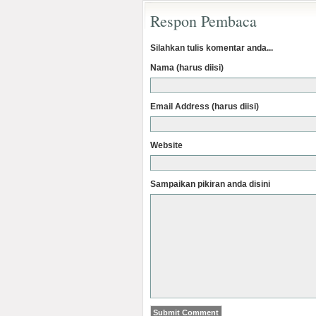
Respon Pembaca
Silahkan tulis komentar anda...
Nama (harus diisi)
Email Address (harus diisi)
Website
Sampaikan pikiran anda disini