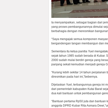
Ia menyampaikan, sebagai bagian dari je
yang proses pembangunannya dimulai seja
berbahagia dengan meresmikan bangunan s
“Saya mengajak semua komponen masyara
bergandengan tangan membangun dan mema
Sementara itu ketua panitia Yuel mengata
sejak tahun 1985 sudah berada di Kubar. Se
2000 sudah mulai berdiri gereja yang besar
panjang sekali kemudian menjadi gereja GKI
“Kurang lebih sekitar 14 tahun perjalana
diresmikan pada hari ini,”bebernya.
Dijelaskan Yuel, terbangunnya gereja ini
dari pemerintah kabupaten Kutai Barat s
dua kali bantuan untuk pembangunan gere
“Bantuan pertama Rp50 juta dan bantuan k
anggota DPRD Kubar Rita Asmara Dewi,”u