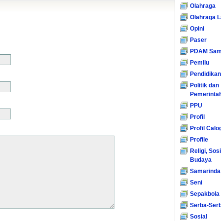
Olahraga
Olahraga L
Opini
Paser
PDAM Sam
Pemilu
Pendidikan
Politik dan
Pemerinta
PPU
Profil
Profil Calo
Profile
Religi, Sos
Budaya
Samarinda
Seni
Sepakbola
Serba-Serb
Sosial