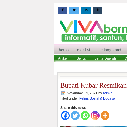
home
redaksi
tentang kami
Artikel
Berita
Berita Daerah
D
Wisata
Pedoman Media Siber
Red
Bupati Kubar Resmikan
November 14, 2021
by
admin
Filed under
Religi, Sosial & Budaya
Share this news