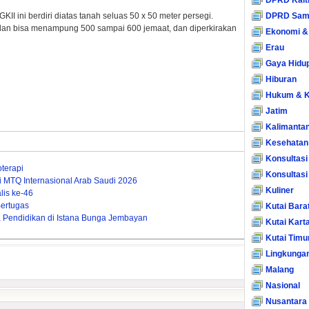
DPRD Kalt
I ini berdiri diatas tanah seluas 50 x 50 meter persegi.
DPRD Sam
dan bisa menampung 500 sampai 600 jemaat, dan diperkirakan
Ekonomi &
Erau
Gaya Hidu
Hiburan
Hukum & K
Jatim
Kalimanta
Kesehatan
Konsultasi
terapi
Konsultas
ti MTQ Internasional Arab Saudi 2026
Kuliner
is ke-46
ertugas
Kutai Bara
Pendidikan di Istana Bunga Jembayan
Kutai Kart
Kutai Timu
Lingkunga
Malang
Nasional
Nusantara