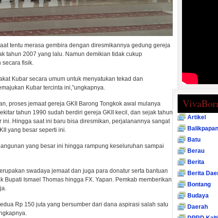
maat tentu merasa gembira dengan diresmikannya gedung gereja
k tahun 2007 yang lalu. Namun demikian tidak cukup
ecara fisik.
kat Kubar secara umum untuk menyatukan tekad dan
jukan Kubar tercinta ini,”ungkapnya.
VivaBor
kan, proses jemaat gereja GKII Barong Tongkok awal mulanya
kitar tahun 1990 sudah berdiri gereja GKII kecil, dan sejak tahun
Artikel
 ini. Hingga saat ini baru bisa diresmikan, perjalanannya sangat
Balikpapa
I yang besar seperti ini.
Batu
n bangunan yang besar ini hingga rampung keseluruhan sampai
Berau
Berita
 merupakan swadaya jemaat dan juga para donatur serta bantuan
Berita Dae
ejak Bupati Ismael Thomas hingga FX. Yapan. Pemkab memberikan
Bontang
ja.
Budaya
edua Rp 150 juta yang bersumber dari dana aspirasi salah satu
Daerah
ngkapnya.