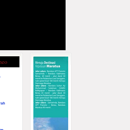
neo
n
rah