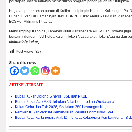
persiapan, dan semuanya memerlukan program penghijauan ini,” tutupnya.
Kegiatan penanaman pohon di Kaltim ini dipimpin Kapolda Kaltim Irjen Pol 
Bupati Kukar Edi Damansyah, Ketua DPRD Kukar Abdul Rasid dan Manager 
BOSF dr. Aldrianto Priadjati.
Mendampingi Kapolda, Kapolres Kutai Kartanegara AKBP Hari Rosena juga 
bersama dengan PJU Polda Kaltim, Tokoh Masyarakat, Tokoh Agama dan p
diskominfo kukar)
Post Views:
327
Share this news
ARTIKEL TERKAIT
Bupati Kukar Dorong Sinergi TJSL dan PKBL
Bupati Kukar Ajak ASN Teladani Nilai Pengabdian Wredatama
Kukar Gelar Job Fair 2026, Sediakan 380 Lowongan Kerja
Pemkab Kukar Perkuat Kemandirian Melalui Optimalisasi PAD ‎
Bupati Kutai Kartanegara Ajak IDI Perkuat Kolaborasi Pembangunan Bi