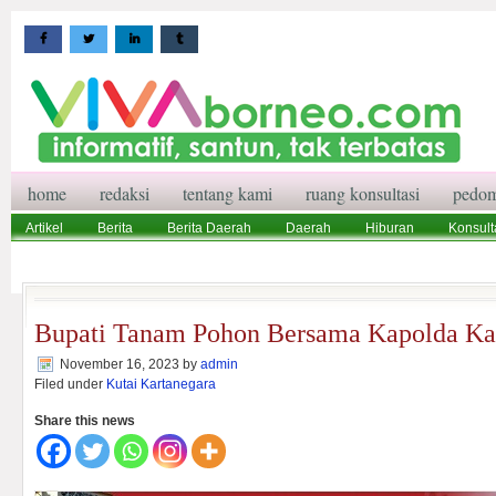
home
redaksi
tentang kami
ruang konsultasi
pedom
Artikel
Berita
Berita Daerah
Daerah
Hiburan
Konsult
Wisata
Pedoman Media Siber
Redaksi
Ruang Konsultasi
Bupati Tanam Pohon Bersama Kapolda Ka
November 16, 2023
by
admin
Filed under
Kutai Kartanegara
Share this news