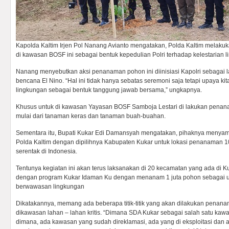
Kapolda Kaltim Irjen Pol Nanang Avianto mengatakan, Polda Kaltim melak
di kawasan BOSF ini sebagai bentuk kepedulian Polri terhadap kelestarian 
Nanang menyebutkan aksi penanaman pohon ini diinisiasi Kapolri sebagai la
bencana El Nino. “Hal ini tidak hanya sebatas seremoni saja tetapi upaya k
lingkungan sebagai bentuk tanggung jawab bersama,” ungkapnya.
Khusus untuk di kawasan Yayasan BOSF Samboja Lestari di lakukan penan
mulai dari tanaman keras dan tanaman buah-buahan.
Sementara itu, Bupati Kukar Edi Damansyah mengatakan, pihaknya menyam
Polda Kaltim dengan dipilihnya Kabupaten Kukar untuk lokasi penanaman 10
serentak di Indonesia.
Tentunya kegiatan ini akan terus laksanakan di 20 kecamatan yang ada di K
dengan program Kukar Idaman Ku dengan menanam 1 juta pohon sebagai
berwawasan lingkungan
Dikatakannya, memang ada beberapa titik-titik yang akan dilakukan penana
dikawasan lahan – lahan kritis. “Dimana SDA Kukar sebagai salah satu ka
dimana, ada kawasan yang sudah direklamasi, ada yang di eksploitasi dan