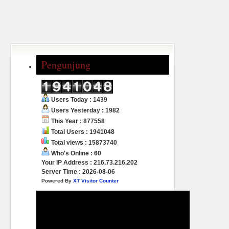
Pengunjung
Users Today : 1439
Users Yesterday : 1982
This Year : 877558
Total Users : 1941048
Total views : 15873740
Who's Online : 60
Your IP Address : 216.73.216.202
Server Time : 2026-08-06
Powered By
XT Visitor Counter