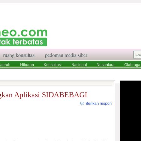
ruang konsultasi
pedoman media siber
aerah
Hiburan
Konsultasi
Nasional
Nusantara
Olahraga
aksi
Ruang Konsultasi
Tentang Kami
gkan Aplikasi SIDABEBAGI
Berikan respon