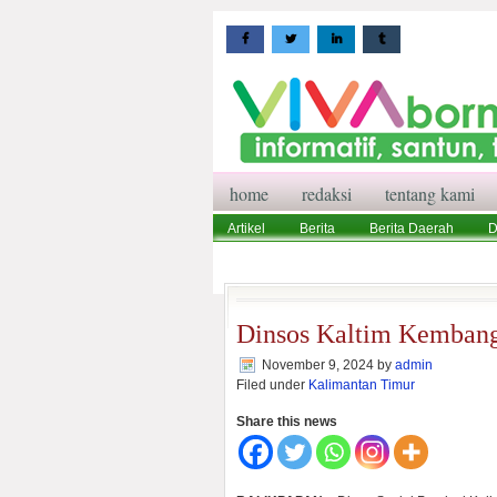
home
redaksi
tentang kami
Artikel
Berita
Berita Daerah
D
Wisata
Pedoman Media Siber
Red
Dinsos Kaltim Kemban
November 9, 2024
by
admin
Filed under
Kalimantan Timur
Share this news