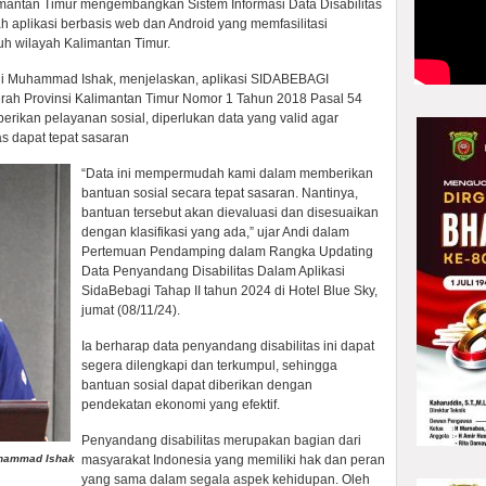
imantan Timur mengembangkan Sistem Informasi Data Disabilitas
 aplikasi berbasis web dan Android yang memfasilitasi
uh wilayah Kalimantan Timur.
ndi Muhammad Ishak, menjelaskan, aplikasi SIDABEBAGI
ah Provinsi Kalimantan Timur Nomor 1 Tahun 2018 Pasal 54
berikan pelayanan sosial, diperlukan data yang valid agar
as dapat tepat sasaran
“Data ini mempermudah kami dalam memberikan
bantuan sosial secara tepat sasaran. Nantinya,
bantuan tersebut akan dievaluasi dan disesuaikan
dengan klasifikasi yang ada,” ujar Andi dalam
Pertemuan Pendamping dalam Rangka Updating
Data Penyandang Disabilitas Dalam Aplikasi
SidaBebagi Tahap II tahun 2024 di Hotel Blue Sky,
jumat (08/11/24).
Ia berharap data penyandang disabilitas ini dapat
segera dilengkapi dan terkumpul, sehingga
bantuan sosial dapat diberikan dengan
pendekatan ekonomi yang efektif.
Penyandang disabilitas merupakan bagian dari
uhammad Ishak
masyarakat Indonesia yang memiliki hak dan peran
yang sama dalam segala aspek kehidupan. Oleh