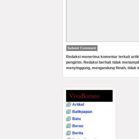
Redaksi menerima komentar terkait artik
pengirim. Redaksi berhak tidak menampi
menyinggung, mengandung fitnah, tidak e
VivaBorneo
Artikel
Balikpapan
Batu
Berau
Berita