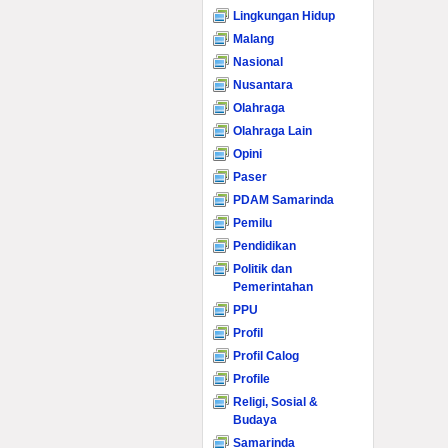
Lingkungan Hidup
Malang
Nasional
Nusantara
Olahraga
Olahraga Lain
Opini
Paser
PDAM Samarinda
Pemilu
Pendidikan
Politik dan
Pemerintahan
PPU
Profil
Profil Calog
Profile
Religi, Sosial &
Budaya
Samarinda