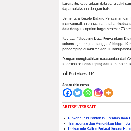
karena itu, keberadaan data yang valid s
dapat terlaksana dengan baik.
Sementara Kepala Bidang Pelayanan dan Re
menyampaikan bahwa pada tahap kedua pend
data dengan capaian target sebesar 73 pe
Kegiatan “Updating Data Penyandang Disab
selama tiga hari, dari tanggal 8 hingga 10
pendamping disabilitas dari 10 kabupaten/k
Dengan menghadirkan narasumber dari CV.
Koordinator Pendamping dari Kabupaten Be
Post Views:
410
Share this news
ARTIKEL TERKAIT
Nirwana Puri Bantah Isu Penimbunan 
Transportasi dan Pendidikan Masih Sum
Diskominfo Kaltim Perkuat Sinergi Huma