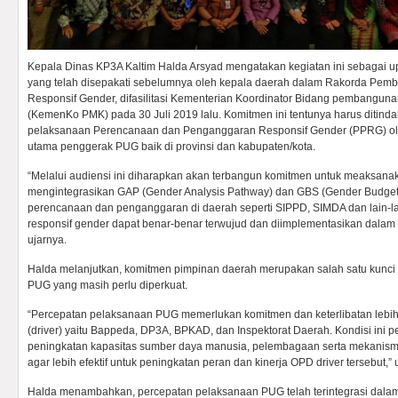
Kepala Dinas KP3A Kaltim Halda Arsyad mengatakan kegiatan ini sebagai
yang telah disepakati sebelumnya oleh kepala daerah dalam Rakorda Pe
Responsif Gender, difasilitasi Kementerian Koordinator Bidang pembangu
(KemenKo PMK) pada 30 Juli 2019 lalu. Komitmen ini tentunya harus ditindak
pelaksanaan Perencanaan dan Penganggaran Responsif Gender (PPRG) ole
utama penggerak PUG baik di provinsi dan kabupaten/kota.
“Melalui audiensi ini diharapkan akan terbangun komitmen untuk meaksa
mengintegrasikan GAP (Gender Analysis Pathway) dan GBS (Gender Budget 
perencanaan dan penganggaran di daerah seperti SIPPD, SIMDA dan lain-l
responsif gender dapat benar-benar terwujud dan diimplementasikan dala
ujarnya.
Halda melanjutkan, komitmen pimpinan daerah merupakan salah satu kunci
PUG yang masih perlu diperkuat.
“Percepatan pelaksanaan PUG memerlukan komitmen dan keterlibatan lebi
(driver) yaitu Bappeda, DP3A, BPKAD, dan Inspektorat Daerah. Kondisi ini p
peningkatan kapasitas sumber daya manusia, pelembagaan serta mekanisme
agar lebih efektif untuk peningkatan peran dan kinerja OPD driver tersebut,” 
Halda menambahkan, percepatan pelaksanaan PUG telah terintegrasi dala