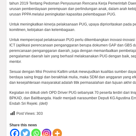
tahun 2019 Tentang Pedoman Penyusunan Rencana Kerja Pemerintah Daer
urusan pemberdayaan perempuan dan perlindungan anak, dalam arah keb
urusan PPPA melalui peningkatan kapasitas pelembagaan PUG.
Untuk meningkatkan kinerja pelaksanaan PUG, upaya diprioritaskan pada p
komitmen, kebijakan dan kelembagaan.
Untuk mempercepat pelaksanaan PUG perlu dikembangkan inovasi-inovasi 
ICT (aplikasi perencanaan penganggaran berupa dokumen GAP dan GBS 
perencanaan penganggaran daerah, juga dengan memanfaatkan pembelajar
pengalaman daerah lain yang berhasil melaksanakan PUG dengan baik, se
mentor.
Sesuai dengan Misi Provinsi Kaltim untuk mewujudkan kualitas sumber daya
berdaya saing tinggi dan berakhlak mulia, maka SDM dan anggaran yang efe
dan kesejahteraan masyarakat adalah titik permasalahan dan tujuan akhir d
Kegiatan ini diikuti oleh OPD Driver PUG sebanyak 70 peserta terdiri dari I
BPKAD, dan Balitbangda. Hadir menjadi narasumber Deputi KG Agustina Er
Endah Sri Rejeki.
(dell)
Post Views:
303
Share this news