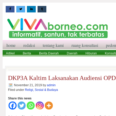
home
redaksi
tentang kami
ruang konsultasi
pedom
Artikel
Berita
Berita Daerah
Daerah
Hiburan
Konsult
Wisata
Pedoman Media Siber
Redaksi
Ruang Konsultasi
DKP3A Kaltim Laksanakan Audiensi OPD
November 21, 2019
by
admin
Filed under
Religi, Sosial & Budaya
Share this news