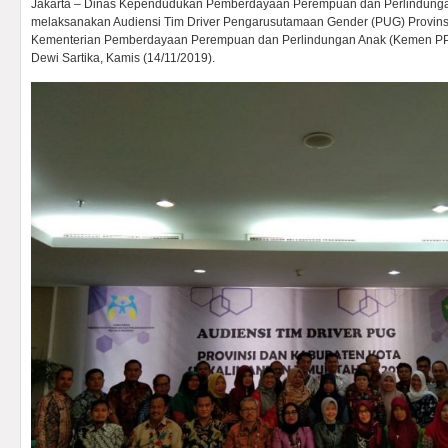
Jakarta – Dinas Kependudukan Pemberdayaan Perempuan dan Perlindunga
melaksanakan Audiensi Tim Driver Pengarusutamaan Gender (PUG) Provinsi Kal
Kementerian Pemberdayaan Perempuan dan Perlindungan Anak (Kemen PP
Dewi Sartika, Kamis (14/11/2019).