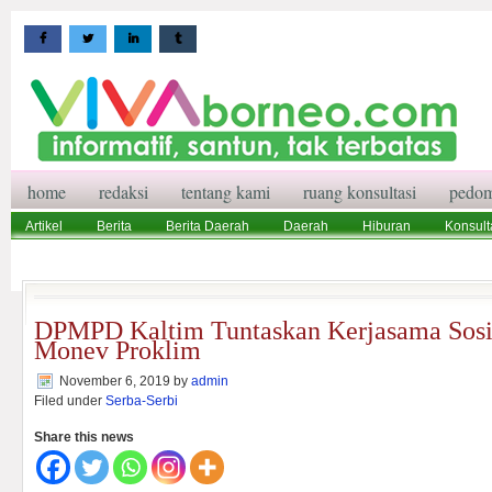
home
redaksi
tentang kami
ruang konsultasi
pedom
Artikel
Berita
Berita Daerah
Daerah
Hiburan
Konsult
Wisata
Pedoman Media Siber
Redaksi
Ruang Konsultasi
DPMPD Kaltim Tuntaskan Kerjasama Sosia
Monev Proklim
November 6, 2019
by
admin
Filed under
Serba-Serbi
Share this news