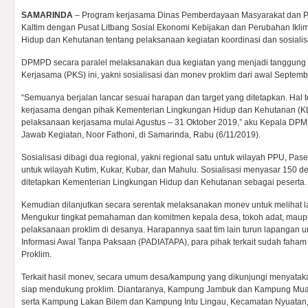
SAMARINDA
– Program kerjasama Dinas Pemberdayaan Masyarakat dan
Kaltim dengan Pusat Litbang Sosial Ekonomi Kebijakan dan Perubahan Ikl
Hidup dan Kehutanan tentang pelaksanaan kegiatan koordinasi dan sosialisa
DPMPD secara paralel melaksanakan dua kegiatan yang menjadi tanggung j
Kerjasama (PKS) ini, yakni sosialisasi dan monev proklim dari awal Septemb
“Semuanya berjalan lancar sesuai harapan dan target yang ditetapkan. Hal t
kerjasama dengan pihak Kementerian Lingkungan Hidup dan Kehutanan 
pelaksanaan kerjasama mulai Agustus – 31 Oktober 2019,” aku Kepala DP
Jawab Kegiatan, Noor Fathoni, di Samarinda, Rabu (6/11/2019).
Sosialisasi dibagi dua regional, yakni regional satu untuk wilayah PPU, Pase
untuk wilayah Kutim, Kukar, Kubar, dan Mahulu. Sosialisasi menyasar 150 de
ditetapkan Kementerian Lingkungan Hidup dan Kehutanan sebagai peserta.
Kemudian dilanjutkan secara serentak melaksanakan monev untuk melihat la
Mengukur tingkat pemahaman dan komitmen kepala desa, tokoh adat, maupu
pelaksanaan proklim di desanya. Harapannya saat tim lain turun lapangan u
Informasi Awal Tanpa Paksaan (PADIATAPA), para pihak terkait sudah faham 
Proklim.
Terkait hasil monev, secara umum desa/kampung yang dikunjungi menyat
siap mendukung proklim. Diantaranya, Kampung Jambuk dan Kampung Mu
serta Kampung Lakan Bilem dan Kampung Intu Lingau, Kecamatan Nyuatan, 