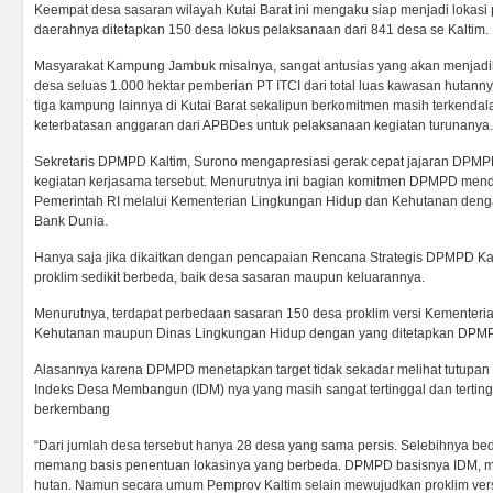
Keempat desa sasaran wilayah Kutai Barat ini mengaku siap menjadi lokasi 
daerahnya ditetapkan 150 desa lokus pelaksanaan dari 841 desa se Kaltim.
Masyarakat Kampung Jambuk misalnya, sangat antusias yang akan menjadi
desa seluas 1.000 hektar pemberian PT ITCI dari total luas kawasan hutann
tiga kampung lainnya di Kutai Barat sekalipun berkomitmen masih terkendala
keterbatasan anggaran dari APBDes untuk pelaksanaan kegiatan turunanya.
Sekretaris DPMPD Kaltim, Surono mengapresiasi gerak cepat jajaran DPMP
kegiatan kerjasama tersebut. Menurutnya ini bagian komitmen DPMPD men
Pemerintah RI melalui Kementerian Lingkungan Hidup dan Kehutanan deng
Bank Dunia.
Hanya saja jika dikaitkan dengan pencapaian Rencana Strategis DPMPD Kal
proklim sedikit berbeda, baik desa sasaran maupun keluarannya.
Menurutnya, terdapat perbedaan sasaran 150 desa proklim versi Kementer
Kehutanan maupun Dinas Lingkungan Hidup dengan yang ditetapkan DPM
Alasannya karena DPMPD menetapkan target tidak sekadar melihat tutupan h
Indeks Desa Membangun (IDM) nya yang masih sangat tertinggal dan terting
berkembang
“Dari jumlah desa tersebut hanya 28 desa yang sama persis. Selebihnya beda.
memang basis penentuan lokasinya yang berbeda. DPMPD basisnya IDM, m
hutan. Namun secara umum Pemprov Kaltim selain mewujudkan proklim ver