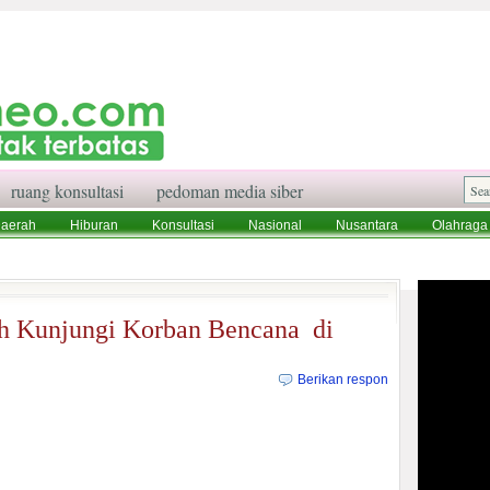
ruang konsultasi
pedoman media siber
aerah
Hiburan
Konsultasi
Nasional
Nusantara
Olahraga
aksi
Ruang Konsultasi
Tentang Kami
ah Kunjungi Korban Bencana di
Berikan respon