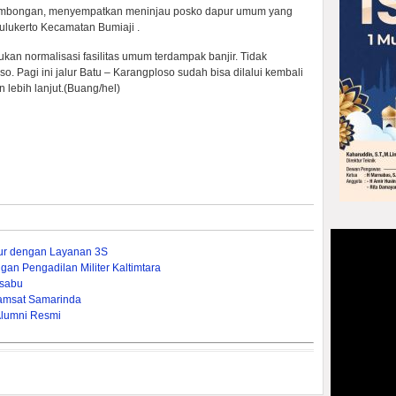
rombongan, menyempatkan meninjau posko dapur umum yang
Bulukerto Kecamatan Bumiaji .
n normalisasi fasilitas umum terdampak banjir. Tidak
so. Pagi ini jalur Batu – Karangploso sudah bisa dilalui kembali
lebih lanjut.(Buang/hel)
mur dengan Layanan 3S
gan Pengadilan Militer Kaltimtara
-sabu
amsat Samarinda
Alumni Resmi