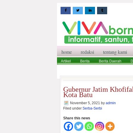
home
redaksi
tentang kami
Artikel
Berita
Berita Daerah
D
Wisata
Pedoman Media Siber
Red
Gubernur Jatim Khofif
Kota Batu
November 5, 2021
by
admin
Filed under
Serba-Serbi
Share this news