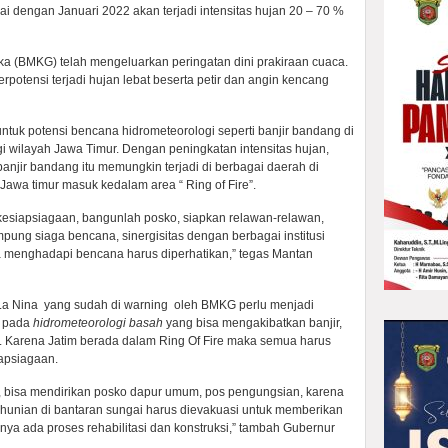
engan Januari 2022 akan terjadi intensitas hujan 20 – 70 %
ka (BMKG) telah mengeluarkan peringatan dini prakiraan cuaca.
potensi terjadi hujan lebat beserta petir dan angin kencang
tuk potensi bencana hidrometeorologi seperti banjir bandang di
gi wilayah Jawa Timur. Dengan peningkatan intensitas hujan,
njir bandang itu memungkin terjadi di berbagai daerah di
 Jawa timur masuk kedalam area “ Ring of Fire”.
kesiapsiagaan, bangunlah posko, siapkan relawan-relawan,
ung siaga bencana, sinergisitas dengan berbagai institusi
a menghadapi bencana harus diperhatikan,” tegas Mantan
a Nina yang sudah di warning oleh BMKG perlu menjadi
k pada
hidrometeorologi basah
yang bisa mengakibatkan banjir,
g. Karena Jatim berada dalam Ring Of Fire maka semua harus
apsiagaan.
at, bisa mendirikan posko dapur umum, pos pengungsian, karena
 hunian di bantaran sungai harus dievakuasi untuk memberikan
ya ada proses rehabilitasi dan konstruksi,” tambah Gubernur