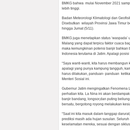
BMKG bahwa mulai November 2021 sampai d
lebih tinggi.
Badan Meteorologi Klimatologi dan Geofisi
Disebutkan wilayah Provinsi Jawa Timur ber
hingga Jumat (5/11).
BMKG juga menetapkan status ‘waspada’ un
Malang yang dapat terpicu faktor cuaca ba
maka kemungkinan potensi banjir bahkan ba
Indonesia terutama di Jatim. Apalagi posisi
“Saya wanti-wanti, kita harus membangun 
apalagi yang punya kampung tangguh, kamp
harus dilakukan, panduan- panduan ketik
Menteri Sosial ini.
Gubernur Jatim mengingatkan Fenomena L
perhatian kita. La Nina ini akan berdampa
banjir bandang, longsor,dan puting beliun
bersatu, bergotong royong melakukan kesi
“Saat ini kita masuk dalam tanggap darur
prediksi masih ada hujan susulan. Seluruh
keselamatan mereka, sesuai dengan siklusn