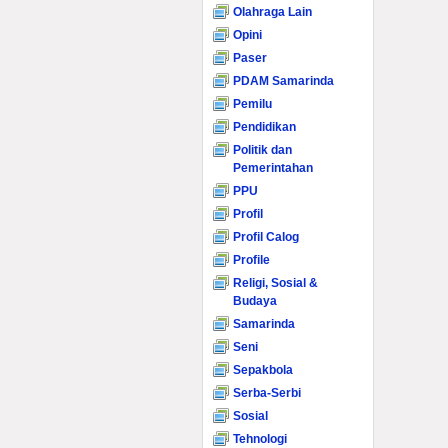
Olahraga Lain
Opini
Paser
PDAM Samarinda
Pemilu
Pendidikan
Politik dan
Pemerintahan
PPU
Profil
Profil Calog
Profile
Religi, Sosial &
Budaya
Samarinda
Seni
Sepakbola
Serba-Serbi
Sosial
Tehnologi