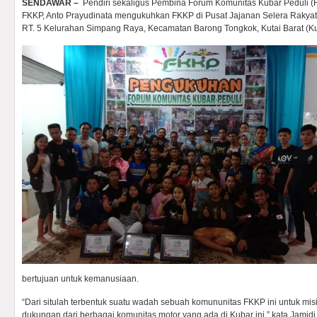
SENDAWAR –
Pendiri sekaligus Pembina Forum Komunitas Kubar Peduli (
FKKP, Anto Prayudinata mengukuhkan FKKP di Pusat Jajanan Selera Rakyat
RT. 5 Kelurahan Simpang Raya, Kecamatan Barong Tongkok, Kutai Barat (Ku
bertujuan untuk kemanusiaan.
“Dari situlah terbentuk suatu wadah sebuah komununitas FKKP ini untuk mi
dukungan dari berbagai komunitas motor yang ada di Kubar ini,” kata Jamidi