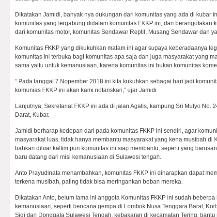
Dikatakan Jamidi, banyak nya dukungan dari komunitas yang ada di kubar ini
komunitas yang tergabung didalam komunitas FKKP ini, dan berangotakan k
dari komunitas motor, komunitas Sendawar Reptil, Musang Sendawar dan ya
Komunitas FKKP yang dikukuhkan malam ini agar supaya keberadaanya leg
komunitas ini terbuka bagi komunitas apa saja dan juga masyarakat yang m
sama yaitu untuk kemanusiaan, karena komunitas ini bukan komunitas komer
“ Pada tanggal 7 Nopember 2018 ini kita kukuhkan sebagai hari jadi komuni
komunias FKKP ini akan kami notariskan,” ujar Jamidi
Lanjutnya, Sekretariat FKKP ini ada di jalan Agatis, kampung Sri Mulyo No. 
Darat, Kubar.
Jamidi berharap kedepan dari pada komunitas FKKP ini sendiri, agar komuni
masyarakat luas, tidak hanya membantu masyarakat yang kena musibah di Kub
bahkan diluar kaltim pun komunitas ini siap membantu, seperti yang barusa
baru datang dari misi kemanusiaan di Sulawesi tengah.
Anto Prayudinata menambahkan, komunitas FKKP ini diharapkan dapat me
terkena musibah, paling tidak bisa meringankan beban mereka.
Dikatakan Anto, belum lama ini anggota Komunitas FKKP ini sudah beberpa 
kemanusiaan, seperti bencana gempa di Lombok Nusa Tenggara Barat, Kor
Sigi dan Donggala Sulawesi Tengah, kebakaran di kecamatan Tering, bant