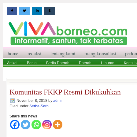
home
redaksi
tentang kami
ruang konsultasi
pedom
Artikel
Berita
Berita Daerah
Daerah
Hiburan
Konsult
Wisata
Pedoman Media Siber
Redaksi
Ruang Konsultasi
Komunitas FKKP Resmi Dikukuhkan
November 8, 2018
by
admin
Filed under
Serba-Serbi
Share this news