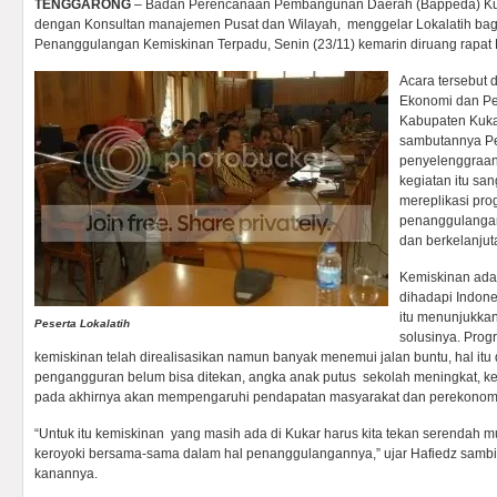
TENGGARONG
– Badan Perencanaan Pembangunan Daerah (Bappeda) Kut
dengan Konsultan manajemen Pusat dan Wilayah, menggelar Lokalatih bag
Penanggulangan Kemiskinan Terpadu, Senin (23/11) kemarin diruang rapat
Acara tersebut d
Ekonomi dan Pe
Kabupaten Kuka
sambutannya P
penyelenggraan 
kegiatan itu sa
mereplikasi pro
penanggulangan
dan berkelanjut
Kemiskinan adal
dihadapi Indone
itu menunjukkan
Peserta Lokalatih
solusinya. Pro
kemiskinan telah direalisasikan namun banyak menemui jalan buntu, hal itu
pengangguran belum bisa ditekan, angka anak putus sekolah meningkat, 
pada akhirnya akan mempengaruhi pendapatan masyarakat dan perekonom
“Untuk itu kemiskinan yang masih ada di Kukar harus kita tekan serendah mu
keroyoki bersama-sama dalam hal penanggulangannya,” ujar Hafiedz samb
kanannya.