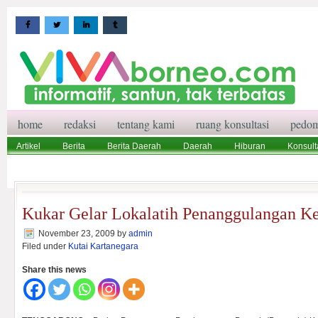
home
redaksi
tentang kami
ruang konsultasi
pedom
Artikel
Berita
Berita Daerah
Daerah
Hiburan
Konsult
Wisata
Pedoman Media Siber
Redaksi
Ruang Konsultasi
Kukar Gelar Lokalatih Penanggulangan K
November 23, 2009
by
admin
Filed under
Kutai Kartanegara
Share this news