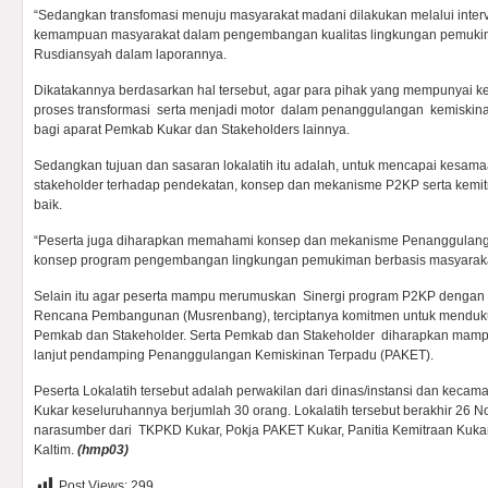
“Sedangkan transfomasi menuju masyarakat madani dilakukan melalui inter
kemampuan masyarakat dalam pengembangan kualitas lingkungan pemukima
Rusdiansyah dalam laporannya.
Dikatakannya berdasarkan hal tersebut, agar para pihak yang mempunyai ke
proses transformasi serta menjadi motor dalam penanggulangan kemiskinan
bagi aparat Pemkab Kukar dan Stakeholders lainnya.
Sedangkan tujuan dan sasaran lokalatih itu adalah, untuk mencapai kesa
stakeholder terhadap pendekatan, konsep dan mekanisme P2KP serta kemi
baik.
“Peserta juga diharapkan memahami konsep dan mekanisme Penanggulang
konsep program pengembangan lingkungan pemukiman berbasis masyaraka
Selain itu agar peserta mampu merumuskan Sinergi program P2KP denga
Rencana Pembangunan (Musrenbang), terciptanya komitmen untuk menduk
Pemkab dan Stakeholder. Serta Pemkab dan Stakeholder diharapkan mam
lanjut pendamping Penanggulangan Kemiskinan Terpadu (PAKET).
Peserta Lokalatih tersebut adalah perwakilan dari dinas/instansi dan keca
Kukar keseluruhannya berjumlah 30 orang. Lokalatih tersebut berakhir 26
narasumber dari TKPKD Kukar, Pokja PAKET Kukar, Panitia Kemitraan Kuka
Kaltim.
(hmp03)
Post Views:
299