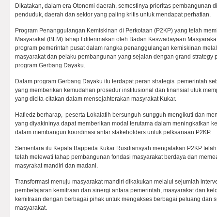
Dikatakan, dalam era Otonomi daerah, semestinya prioritas pembangunan 
penduduk, daerah dan sektor yang paling kritis untuk mendapat perhatian.
Program Penanggulangan Kemiskinan di Perkotaan (P2KP) yang telah mem
Masyarakat (BLM) tahap I diterimakan oleh Badan Keswadayaan Masyarakat
program pemerintah pusat dalam rangka penanggulangan kemiskinan mela
masyarakat dan pelaku pembangunan yang sejalan dengan grand strategy
program Gerbang Dayaku.
Dalam program Gerbang Dayaku itu terdapat peran strategis pemerintah seb
yang memberikan kemudahan prosedur institusional dan finansial utuk memp
yang dicita-citakan dalam mensejahterakan masyrakat Kukar.
Hafiedz berharap, peserta Lokalatih bersunguh-sungguh mengikuti dan men
yang diyakininya dapat memberikan modal terutama dalam meningkatkan 
dalam membangun koordinasi antar stakeholders untuk pelksanaan P2KP.
Sementara itu Kepala Bappeda Kukar Rusdiansyah mengatakan P2KP telah 
telah melewati tahap pembangunan fondasi masyarakat berdaya dan memeas
masyrakat mandiri dan madani.
Transformasi menuju masyarakat mandiri dikakukan melalui sejumlah interv
pembelajaran kemitraan dan sinergi antara pemerintah, masyarakat dan kel
kemitraan dengan berbagai pihak untuk mengakses berbagai peluang dan 
masyarakat.