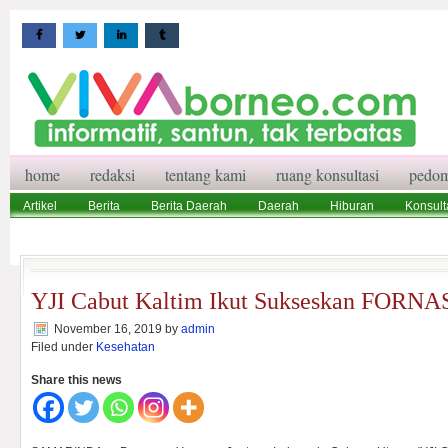
home
redaksi
tentang kami
ruang konsultasi
pedom
Artikel
Berita
Berita Daerah
Daerah
Hiburan
Konsult
Wisata
Pedoman Media Siber
Redaksi
Ruang Konsultasi
YJI Cabut Kaltim Ikut Sukseskan FORNA
November 16, 2019
by
admin
Filed under
Kesehatan
Share this news