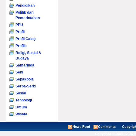
Pendidikan
Politik dan
Pemerintahan
PPU
Profil
Profil Calog
Profile
Religi, Sosial &
Budaya
Samarinda
Seni
Sepakbola
Serba-Serbi
Sosial
Tehnologi
Umum
Wisata
News Feed
Comments
Copyright ©
Copyright © 2008 - 2026 V