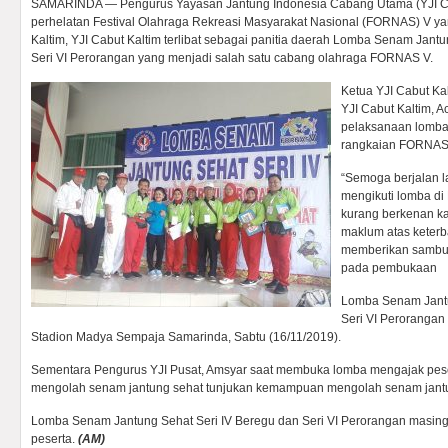
SAMARINDA — Pengurus Yayasan Jantung Indonesia Cabang Utama (YJI Ca
perhelatan Festival Olahraga Rekreasi Masyarakat Nasional (FORNAS) V yan
Kaltim, YJI Cabut Kaltim terlibat sebagai panitia daerah Lomba Senam Jant
Seri VI Perorangan yang menjadi salah satu cabang olahraga FORNAS V.
Ketua YJI Cabut Kal
YJI Cabut Kaltim,
pelaksanaan lomba 
rangkaian FORNAS
“Semoga berjalan l
mengikuti lomba di
kurang berkenan ka
maklum atas keterb
memberikan sambut
pada pembukaan
Lomba Senam Jantu
Seri VI Peroranga
Stadion Madya Sempaja Samarinda, Sabtu (16/11/2019).
Sementara Pengurus YJI Pusat, Amsyar saat membuka lomba mengajak pese
mengolah senam jantung sehat tunjukan kemampuan mengolah senam jantu
Lomba Senam Jantung Sehat Seri IV Beregu dan Seri VI Perorangan masing-
peserta.
(AM)