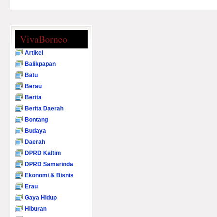
VivaBorneo
Artikel
Balikpapan
Batu
Berau
Berita
Berita Daerah
Bontang
Budaya
Daerah
DPRD Kaltim
DPRD Samarinda
Ekonomi & Bisnis
Erau
Gaya Hidup
Hiburan