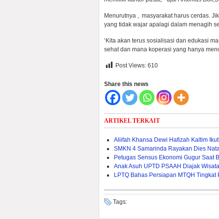
Menurutnya , masyarakat harus cerdas. J
yang tidak wajar apalagi dalam menagih s
‘Kita akan terus sosialisasi dan edukasi
sehat dan mana koperasi yang hanya menca
Post Views:
610
Share this news
ARTIKEL TERKAIT
Aliifah Khansa Dewi Hafizah Kaltim Iku
SMKN 4 Samarinda Rayakan Dies Natal
Petugas Sensus Ekonomi Gugur Saat B
Anak Asuh UPTD PSAAH Diajak Wisata 
LPTQ Bahas Persiapan MTQH Tingkat Pr
Tags: