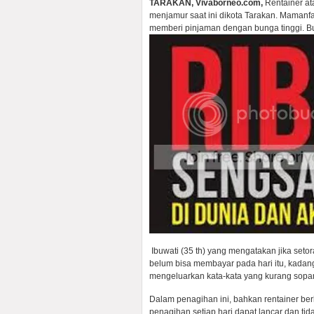
TARAKAN, Vivaborneo.com,
Rentainer at
menjamur saat ini dikota Tarakan. Maman
memberi pinjaman dengan bunga tinggi. B
Ibuwati (35 th) yang mengatakan jika setora
belum bisa membayar pada hari itu, kada
mengeluarkan kata-kata yang kurang sopan
Dalam penagihan ini, bahkan rentainer be
penagihan setiap hari dapat lancar dan tid