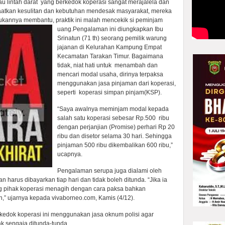
au lintah darat yang berkedok koperasi sangat merajalela dan
faatkan kesulitan dan kebutuhan mendesak masyarakat, mereka
ukannya membantu, praktik ini malah mencekik si peminjam
uang.
Pengalaman ini diungkapkan Ibu
Srinatun (71 th) seorang pemilik warung
jajanan di Kelurahan Kampung Empat
Kecamatan Tarakan Timur. Bagaimana
tidak, niat hati untuk menambah dan
mencari modal usaha, dirinya terpaksa
menggunakan jasa pinjaman dari koperasi,
seperti koperasi simpan pinjam(KSP).
“Saya awalnya meminjam modal kepada
salah satu koperasi sebesar Rp.500 ribu
dengan perjanjian (Promise) perhari Rp 20
ribu dan disetor selama 30 hari. Sehingga
pinjaman 500 ribu dikembalikan 600 ribu,”
ucapnya.
Pengalaman serupa juga dialami oleh
n harus dibayarkan tiap hari dan tidak boleh ditunda. “Jika ia
ng pihak koperasi menagih dengan cara paksa bahkan
,” ujarnya kepada vivaborneo.com, Kamis (4/12).
rkedok koperasi ini menggunakan jasa oknum polisi agar
ak sengaja ditunda-tunda.