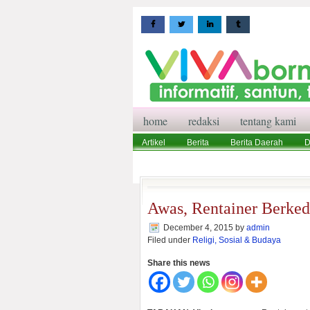
home
redaksi
tentang kami
Artikel
Berita
Berita Daerah
D
Wisata
Pedoman Media Siber
Red
Awas, Rentainer Berke
December 4, 2015
by
admin
Filed under
Religi, Sosial & Budaya
Share this news