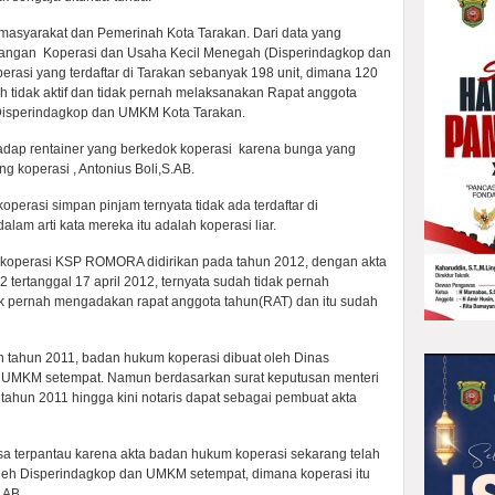
 masyarakat dan Pemerinah Kota Tarakan. Dari data yang
dagangan Koperasi dan Usaha Kecil Menegah (Disperindagkop dan
rasi yang terdaftar di Tarakan sebanyak 198 unit, dimana 120
ah tidak aktif dan tidak pernah melaksanakan Rapat anggota
Disperindagkop dan UMKM Kota Tarakan.
rhadap rentainer yang berkedok koperasi karena bunga yang
ng koperasi , Antonius Boli,S.AB.
erasi simpan pinjam ternyata tidak ada terdaftar di
am arti kata mereka itu adalah koperasi liar.
i koperasi KSP ROMORA didirikan pada tahun 2012, dengan akta
ertanggal 17 april 2012, ternyata sudah tidak pernah
ak pernah mengadakan rapat anggota tahun(RAT) dan itu sudah
h tahun 2011, badan hukum koperasi dibuat oleh Dinas
n UMKM setempat. Namun berdasarkan surat keputusan menteri
tahun 2011 hingga kini notaris dapat sebagai pembuat akta
bisa terpantau karena akta badan hukum koperasi sekarang telah
 oleh Disperindagkop dan UMKM setempat, dimana koperasi itu
,AB .