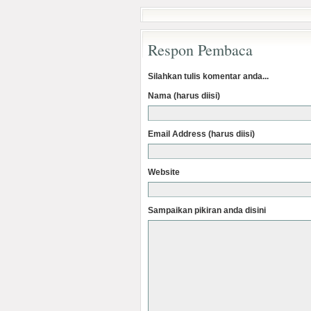
Respon Pembaca
Silahkan tulis komentar anda...
Nama (harus diisi)
Email Address (harus diisi)
Website
Sampaikan pikiran anda disini