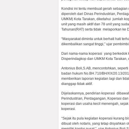
Kondisi ini tentu membuat gerah sebagian
diperoleh dari Dinas Perindustrian, Per
UMKM) Kota Tarakan, diketahui jumlah kope
unit yang masih aktif dan 78 unit yang sud
Tahunan(RAT) serta tidak melaporkan ke 
“Masyarakat diminta untuk berhati hati te
dikembalikan sangat tinggi,” ujar pembimbi
Dari nama-nama koperasi yang berkedok kop
Disperindagkop dan UMKM Kota Tarakan, dal
Antonius Boli,S.AB, mencontohkan, sepert
badan hukum No.BH.710/BH/XX/20.13/2012 t
memberikan laporan kegiatan lagi dan tid
dianggap tidak aktif.
Dijelaskannya, pendirian koperasi dibawa
Perindustrian, Perdagangan, Koperasi da
koperasi dan usaha kecil menengah, sejak 
koperasi.
“Sejak itu pula kegiatan koperasi kurang 
dibuat oleh notaris, yang tetap disyahkan
memiliki kantor pusat,” ujar Antonius Boli,S