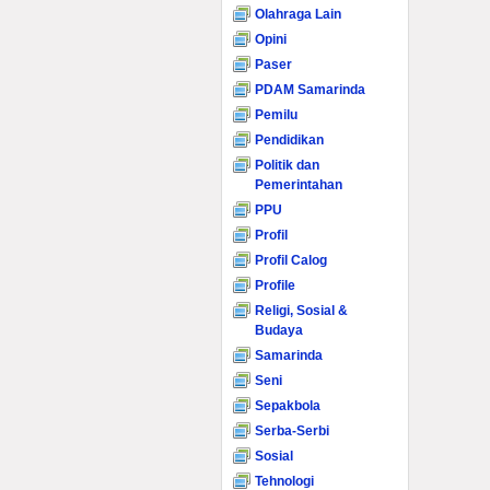
Olahraga Lain
Opini
Paser
PDAM Samarinda
Pemilu
Pendidikan
Politik dan
Pemerintahan
PPU
Profil
Profil Calog
Profile
Religi, Sosial &
Budaya
Samarinda
Seni
Sepakbola
Serba-Serbi
Sosial
Tehnologi