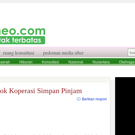
ruang konsultasi
pedoman media siber
aerah
Hiburan
Konsultasi
Nasional
Nusantara
Olahraga
aksi
Ruang Konsultasi
Tentang Kami
dok Koperasi Simpan Pinjam
Berikan respon