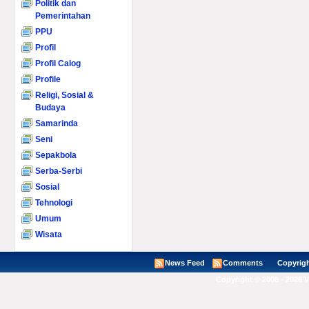
Politik dan
Pemerintahan
PPU
Profil
Profil Calog
Profile
Religi, Sosial &
Budaya
Samarinda
Seni
Sepakbola
Serba-Serbi
Sosial
Tehnologi
Umum
Wisata
News Feed
Comments
Copyright ©
Copyright © 2008 - 2026 V