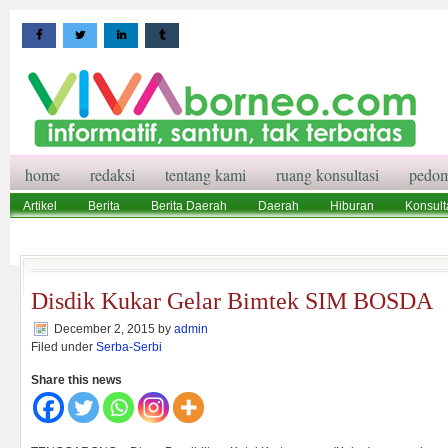
home
redaksi
tentang kami
ruang konsultasi
pedom
Artikel
Berita
Berita Daerah
Daerah
Hiburan
Konsult
Wisata
Pedoman Media Siber
Redaksi
Ruang Konsultasi
Disdik Kukar Gelar Bimtek SIM BOSDA
December 2, 2015
by
admin
Filed under
Serba-Serbi
Share this news