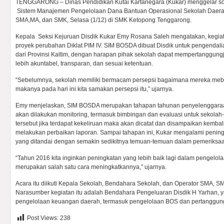
TENGGARONG – Dinas Pendidikan Kutai Kartanegara (Kukar) menggelar sosi
Sistem Manajemen Pengelolaan Dana Bantuan Operasional Sekolah Daera
SMA,MA, dan SMK, Selasa (1/12) di SMK Ketopong Tenggarong.
Kepala Seksi Kejuruan Disdik Kukar Emy Rosana Saleh mengatakan, kegiata
proyek perubahan Diklat PIM IV. SIM BOSDA dibuat Disdik untuk pengenda
dari Provinsi Kaltim, dengan harapan pihak sekolah dapat mempertanggu
lebih akuntabel, transparan, dan sesuai ketentuan.
“Sebelumnya, sekolah memiliki bermacam persepsi bagaimana mereka meb
makanya pada hari ini kita samakan persepsi itu,” ujarnya.
Emy menjelaskan, SIM BOSDA merupakan tahapan tahunan penyelenggaraa
akan dilakukan monitoring, termasuk bimbingan dan evaluasi untuk sekolah
tersebut jika terdapat kekeliruan maka akan dicatat dan disampaikan kemba
melakukan perbaikan laporan. Sampai tahapan ini, Kukar mengalami penin
yang ditandai dengan semakin sedikitnya temuan-temuan dalam pemeriksa
“Tahun 2016 kita inginkan peningkatan yang lebih baik lagi dalam pengelo
merupakan salah satu cara meningkatkannya,” ujarnya.
Acara itu diikuti Kepala Sekolah, Bendahara Sekolah, dan Operator SMA, S
Narasumber kegiatan itu adalah Bendahara Pengeluaran Disdik H Yarhan,
pengelolaan keuangan daerah, termasuk pengelolaan BOS dan pertanggu
Post Views:
238