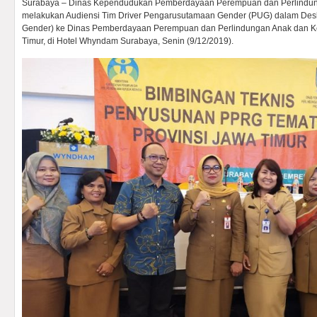
Surabaya – Dinas Kependudukan Pemberdayaan Perempuan dan Perlindun
melakukan Audiensi Tim Driver Pengarusutamaan Gender (PUG) dalam Des
Gender) ke Dinas Pemberdayaan Perempuan dan Perlindungan Anak dan
Timur, di Hotel Whyndam Surabaya, Senin (9/12/2019).