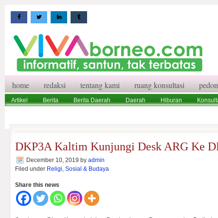
home
redaksi
tentang kami
ruang konsultasi
pedom
Artikel
Berita
Berita Daerah
Daerah
Hiburan
Konsult
Wisata
Pedoman Media Siber
Redaksi
Ruang Konsultasi
DKP3A Kaltim Kunjungi Desk ARG Ke D
December 10, 2019
by
admin
Filed under
Religi, Sosial & Budaya
Share this news