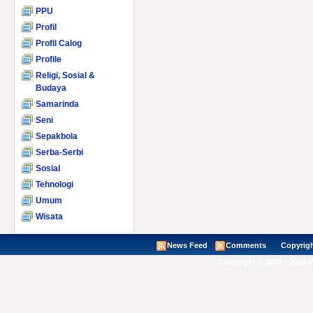
PPU
Profil
Profil Calog
Profile
Religi, Sosial &
Budaya
Samarinda
Seni
Sepakbola
Serba-Serbi
Sosial
Tehnologi
Umum
Wisata
News Feed
Comments
Copyright ©
Copyright © 2008 - 2026 V