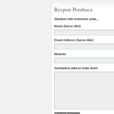
Respon Pembaca
Silahkan tulis komentar anda...
Nama (harus diisi)
Email Address (harus diisi)
Website
Sampaikan pikiran anda disini