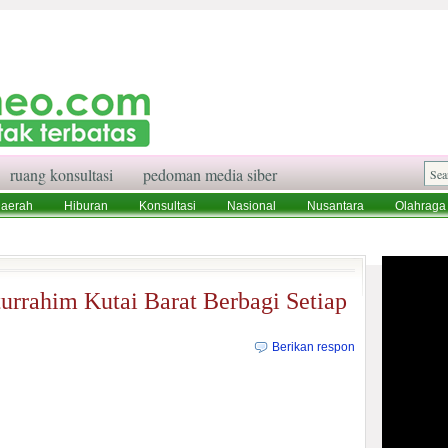
ruang konsultasi
pedoman media siber
aerah
Hiburan
Konsultasi
Nasional
Nusantara
Olahraga
aksi
Ruang Konsultasi
Tentang Kami
urrahim Kutai Barat Berbagi Setiap
Berikan respon