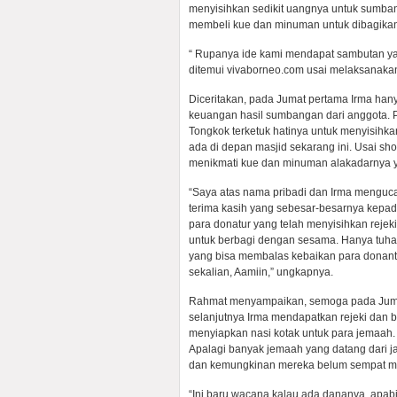
menyisihkan sedikit uangnya untuk sumba
membeli kue dan minuman untuk dibagikan
“ Rupanya ide kami mendapat sambutan yan
ditemui vivaborneo.com usai melaksanakan
Diceritakan, pada Jumat pertama Irma ha
keuangan hasil sumbangan dari anggota. 
Tongkok terketuk hatinya untuk menyisih
ada di depan masjid sekarang ini. Usai sho
menikmati kue dan minuman alakadarnya y
“Saya atas nama pribadi dan Irma menguc
terima kasih yang sebesar-besarnya kepa
para donatur yang telah menyisihkan rejek
untuk berbagi dengan sesama. Hanya tuha
yang bisa membalas kebaikan para donant
sekalian, Aamiin,” ungkapnya.
Rahmat menyampaikan, semoga pada Jum
selanjutnya Irma mendapatkan rejeki dan b
menyiapkan nasi kotak untuk para jemaah.
Apalagi banyak jemaah yang datang dari j
dan kemungkinan mereka belum sempat m
“Ini baru wacana kalau ada dananya, apa