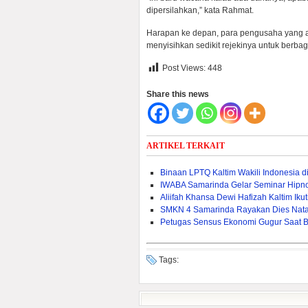
dipersilahkan,” kata Rahmat.
Harapan ke depan, para pengusaha yang a
menyisihkan sedikit rejekinya untuk berba
Post Views:
448
Share this news
ARTIKEL TERKAIT
Binaan LPTQ Kaltim Wakili Indonesia d
IWABA Samarinda Gelar Seminar Hipno
Aliifah Khansa Dewi Hafizah Kaltim Iku
SMKN 4 Samarinda Rayakan Dies Natal
Petugas Sensus Ekonomi Gugur Saat B
Tags: