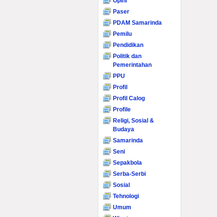
Opini
Paser
PDAM Samarinda
Pemilu
Pendidikan
Politik dan
Pemerintahan
PPU
Profil
Profil Calog
Profile
Religi, Sosial &
Budaya
Samarinda
Seni
Sepakbola
Serba-Serbi
Sosial
Tehnologi
Umum