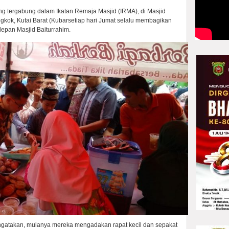
 tergabung dalam Ikatan Remaja Masjid (IRMA), di Masjid
kok, Kutai Barat (Kubarsetiap hari Jumat selalu membagikan
epan Masjid Baiturrahim.
ngatakan, mulanya mereka mengadakan rapat kecil dan sepakat