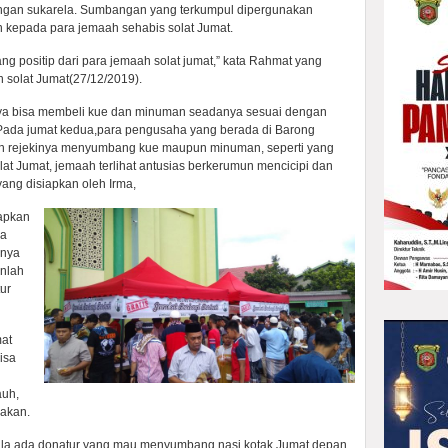
ngan sukarela. Sumbangan yang terkumpul dipergunakan
 kepada para jemaah sehabis solat Jumat.
g positip dari para jemaah solat jumat,” kata Rahmat yang
 solat Jumat(27/12/2019).
nya bisa membeli kue dan minuman seadanya sesuai dengan
Pada jumat kedua,para pengusaha yang berada di Barong
kan rejekinya menyumbang kue maupun minuman, seperti yang
lat Jumat, jemaah terlihat antusias berkerumun mencicipi dan
ang disiapkan oleh Irma,
apkan
da
inya
nlah
ur
at
isa
auh,
akan.
bila ada donatur yang mau menyumbang nasi kotak Jumat depan