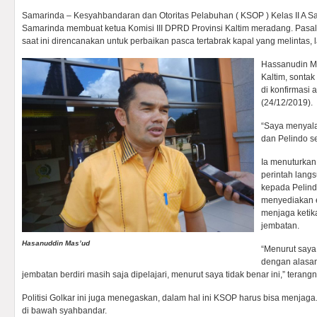
Samarinda – Kesyahbandaran dan Otoritas Pelabuhan ( KSOP ) Kelas II A S
Samarinda membuat ketua Komisi III DPRD Provinsi Kaltim meradang. Pas
saat ini direncanakan untuk perbaikan pasca tertabrak kapal yang melintas, la
Hassanudin Ma
Kaltim, sonta
di konfirmasi
(24/12/2019).
“Saya menyala
dan Pelindo se
Ia menuturka
perintah lang
kepada Pelind
menyediakan e
menjaga ketik
jembatan.
Hasanuddin Mas’ud
“Menurut saya 
dengan alasan
jembatan berdiri masih saja dipelajari, menurut saya tidak benar ini,” terangn
Politisi Golkar ini juga menegaskan, dalam hal ini KSOP harus bisa menjag
di bawah syahbandar.