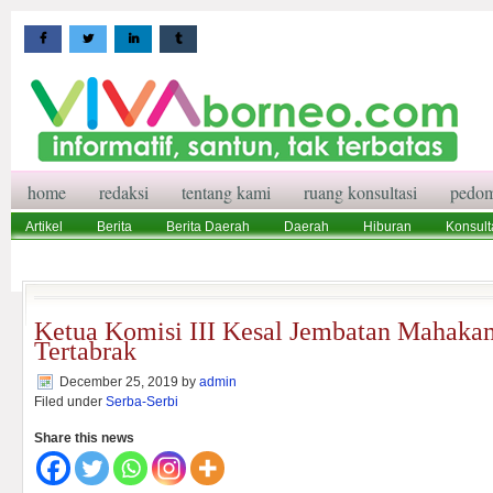
home
redaksi
tentang kami
ruang konsultasi
pedom
Artikel
Berita
Berita Daerah
Daerah
Hiburan
Konsult
Wisata
Pedoman Media Siber
Redaksi
Ruang Konsultasi
Ketua Komisi III Kesal Jembatan Mahaka
Tertabrak
December 25, 2019
by
admin
Filed under
Serba-Serbi
Share this news