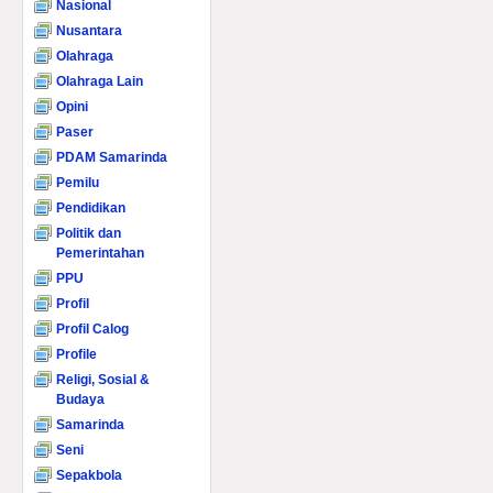
Nasional
Nusantara
Olahraga
Olahraga Lain
Opini
Paser
PDAM Samarinda
Pemilu
Pendidikan
Politik dan
Pemerintahan
PPU
Profil
Profil Calog
Profile
Religi, Sosial &
Budaya
Samarinda
Seni
Sepakbola