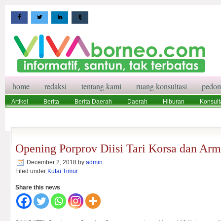
home
redaksi
tentang kami
ruang konsultasi
pedom
Artikel
Berita
Berita Daerah
Daerah
Hiburan
Konsult
Wisata
Pedoman Media Siber
Redaksi
Ruang Konsultasi
Opening Porprov Diisi Tari Korsa dan Ar
December 2, 2018
by
admin
Filed under
Kutai Timur
Share this news