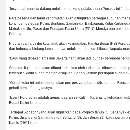
“Insyaallah mereka datang untuk mendukung pelaksanaan Porprov ini,” imb
Para peserta dan tamu kehormatan akan ditunjukan berbagai suguhan menar
kontingen delegasi Kutim, Bontang, Samarinda, Balikpapan, Kutai Kartanegar
Mahakam Ulu, Paser dan Penajam Paser Utara (PPU). Mereka pun bakal bers
Porprov.
Hiburan dari artis ibu kota tidak akan ketinggalan. Panitia Besar (PB) Po
dan beberapa bintang tamu lainnya, untuk memberikan hiburan kepada mas
“Lagu yang dibakan artis dari Jakarta nanti akan jadi puncak seremoni pem
Sebelum itu, peserta akan dibuat terkesima oleh tari korsa, dibawakan oleh 
tersebut diklaim sudah mantab disajikan. Sebab, latihan persiapan sudah dija
“Geladi kotor ini untuk menentukan pos-pos yang harus diisi dahulu. Renc
geladi bersih,” pungkasnya.
“Event Porprov ini adalah gengsi daerah se-Kaltim. Karena itu kehadiran gub
Bupati Kutim Ismunandar.
Terdapat 52 cabor yang akan digulirkan pada Porprov tahun itu. Sebanyak 42
Kutim. Sisanya, di Samarinda (6), Bontang (3), dan Berau (1). Laga pertama
Kamis (29/11) lalu.