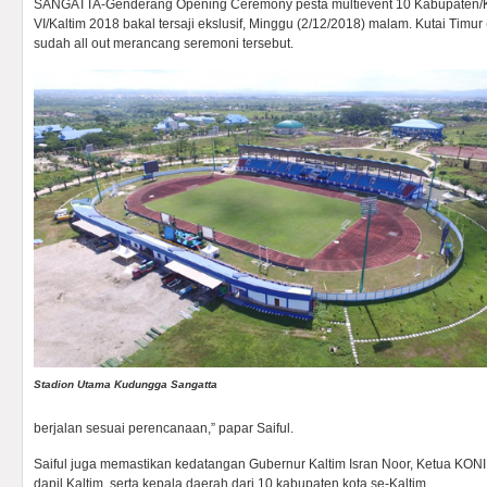
SANGATTA-Genderang Opening Ceremony pesta multievent 10 Kabupaten/Kot
VI/Kaltim 2018 bakal tersaji ekslusif, Minggu (2/12/2018) malam. Kutai Timur
sudah all out merancang seremoni tersebut.
Stadion Utama Kudungga Sangatta
berjalan sesuai perencanaan,” papar Saiful.
Saiful juga memastikan kedatangan Gubernur Kaltim Isran Noor, Ketua KON
dapil Kaltim, serta kepala daerah dari 10 kabupaten kota se-Kaltim.