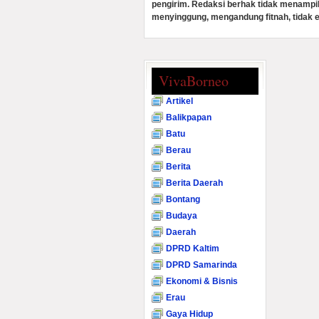
pengirim. Redaksi berhak tidak menampi
menyinggung, mengandung fitnah, tidak e
VivaBorneo
Artikel
Balikpapan
Batu
Berau
Berita
Berita Daerah
Bontang
Budaya
Daerah
DPRD Kaltim
DPRD Samarinda
Ekonomi & Bisnis
Erau
Gaya Hidup