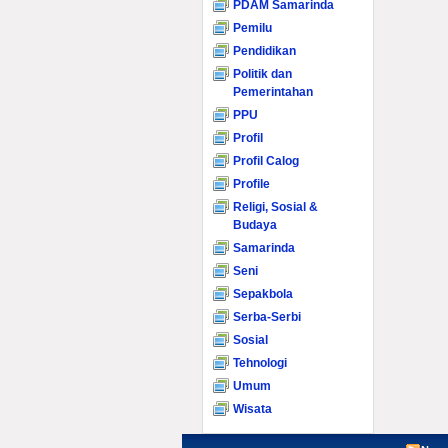
PDAM Samarinda
Pemilu
Pendidikan
Politik dan
Pemerintahan
PPU
Profil
Profil Calog
Profile
Religi, Sosial &
Budaya
Samarinda
Seni
Sepakbola
Serba-Serbi
Sosial
Tehnologi
Umum
Wisata