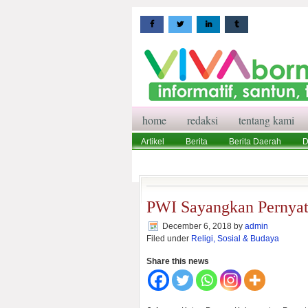
home
redaksi
tentang kami
Artikel
Berita
Berita Daerah
D
Wisata
Pedoman Media Siber
Red
PWI Sayangkan Pernya
December 6, 2018
by
admin
Filed under
Religi, Sosial & Budaya
Share this news