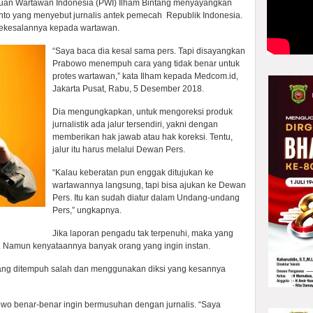
an Wartawan Indonesia (PWI) Ilham Bintang menyayangkan
nto yang menyebut jurnalis antek pemecah Republik Indonesia.
ekesalannya kepada wartawan.
“Saya baca dia kesal sama pers. Tapi disayangkan
Prabowo menempuh cara yang tidak benar untuk
protes wartawan,” kata Ilham kepada Medcom.id,
Jakarta Pusat, Rabu, 5 Desember 2018.
Dia mengungkapkan, untuk mengoreksi produk
jurnalistik ada jalur tersendiri, yakni dengan
memberikan hak jawab atau hak koreksi. Tentu,
jalur itu harus melalui Dewan Pers.
“Kalau keberatan pun enggak ditujukan ke
wartawannya langsung, tapi bisa ajukan ke Dewan
Pers. Itu kan sudah diatur dalam Undang-undang
Pers,” ungkapnya.
Jika laporan pengadu tak terpenuhi, maka yang
 Namun kenyataannya banyak orang yang ingin instan.
yang ditempuh salah dan menggunakan diksi yang kesannya
owo benar-benar ingin bermusuhan dengan jurnalis. “Saya