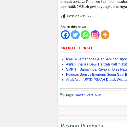
enggak percaya Prabowo ingin bermusuhan
pemilu/8N0MZLzb-pwi-sayangkan-pernya
Post Views:
377
Share this news
ARTIKEL TERKAIT
IWABA Samarinda Gelar Seminar Hipno
Aliifah Khansa Dewi Hafizah Kaltim Iku
SMKN 4 Samarinda Rayakan Dies Natal
Petugas Sensus Ekonomi Gugur Saat B
Anak Asuh UPTD PSAAH Diajak Wisata 
Tags:
Dewan Pers
,
PWI
Respon Pembaca