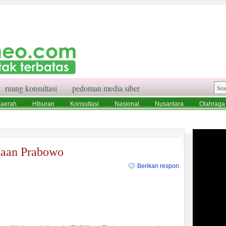
ruang konsultasi
pedoman media siber
aerah
Hiburan
Konsultasi
Nasional
Nusantara
Olahraga
aksi
Ruang Konsultasi
Tentang Kami
taan Prabowo
Berikan respon