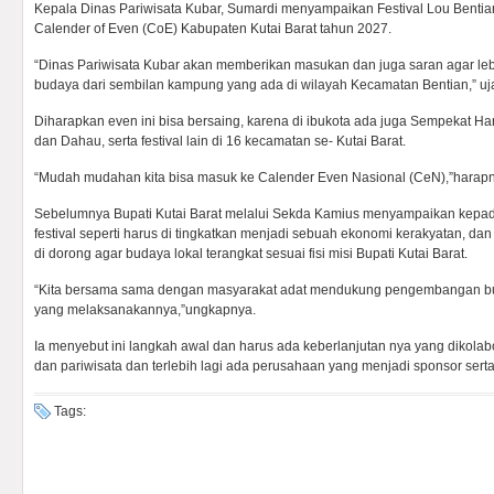
Kepala Dinas Pariwisata Kubar, Sumardi menyampaikan Festival Lou Bentian
Calender of Even (CoE) Kabupaten Kutai Barat tahun 2027.
“Dinas Pariwisata Kubar akan memberikan masukan dan juga saran agar le
budaya dari sembilan kampung yang ada di wilayah Kecamatan Bentian,” uj
Diharapkan even ini bisa bersaing, karena di ibukota ada juga Sempekat H
dan Dahau, serta festival lain di 16 kecamatan se- Kutai Barat.
“Mudah mudahan kita bisa masuk ke Calender Even Nasional (CeN),”harap
Sebelumnya Bupati Kutai Barat melalui Sekda Kamius menyampaikan kepad
festival seperti harus di tingkatkan menjadi sebuah ekonomi kerakyatan, dan 
di dorong agar budaya lokal terangkat sesuai fisi misi Bupati Kutai Barat.
“Kita bersama sama dengan masyarakat adat mendukung pengembangan buday
yang melaksanakannya,”ungkapnya.
Ia menyebut ini langkah awal dan harus ada keberlanjutan nya yang dikola
dan pariwisata dan terlebih lagi ada perusahaan yang menjadi sponsor serta me
Tags: