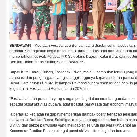
SENDAWAR
– Kegiatan Festival Lou Bentian yang digelar selama sepekan, 
berakhir. Serangkaian kegiatan lomba olahraga tradisional dan tarian dan m
memeriahkan festival. Pejabat (PJ) Sekretaris Daerah Kutai Barat Kamius J
Bentian, Jalan Trans Kaltim, Senin (8/6/2026).
Bupati Kutai Barat (Kubar), Frederick Edwin, melalui sambutan tertulis ya
apresiasi dan penghargaan yang setinggi tingginya kepada seluruh panitia 
Besar. Para pelaku UMKM, kelompok Pokdarwis, para sponsor dan semua 
kegiatan ini Festival Lou Bentian tahun 2026 ini.
“Festival adalah penanda yang sangat penting dalam membangun dan me
sebagai pusat aktivitas budaya, adat istiadat, pariwisata dan ekonomi masyar
Ia berharap kegiatan ini dapat memberikan dampak positif terhadap pelestar
masyarakat Bentian Besar. Sekaligus menjadi penggerak pertumbuhan ek
UMKM dan sektor pariwisata yang melibatkan seluruh masyarakat Sembilan
Kecamatan Bentian Besar, sebagai pusat aktivitas dan kegiatan bersama.