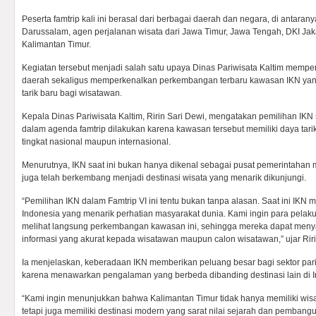
Peserta famtrip kali ini berasal dari berbagai daerah dan negara, di antaran
Darussalam, agen perjalanan wisata dari Jawa Timur, Jawa Tengah, DKI Jaka
Kalimantan Timur.
Kegiatan tersebut menjadi salah satu upaya Dinas Pariwisata Kaltim memper
daerah sekaligus memperkenalkan perkembangan terbaru kawasan IKN yang 
tarik baru bagi wisatawan.
Kepala Dinas Pariwisata Kaltim, Ririn Sari Dewi, mengatakan pemilihan IKN 
dalam agenda famtrip dilakukan karena kawasan tersebut memiliki daya tarik
tingkat nasional maupun internasional.
Menurutnya, IKN saat ini bukan hanya dikenal sebagai pusat pemerintahan 
juga telah berkembang menjadi destinasi wisata yang menarik dikunjungi.
“Pemilihan IKN dalam Famtrip VI ini tentu bukan tanpa alasan. Saat ini IKN m
Indonesia yang menarik perhatian masyarakat dunia. Kami ingin para pelaku
melihat langsung perkembangan kawasan ini, sehingga mereka dapat me
informasi yang akurat kepada wisatawan maupun calon wisatawan,” ujar Riri
Ia menjelaskan, keberadaan IKN memberikan peluang besar bagi sektor par
karena menawarkan pengalaman yang berbeda dibanding destinasi lain di I
“Kami ingin menunjukkan bahwa Kalimantan Timur tidak hanya memiliki wisa
tetapi juga memiliki destinasi modern yang sarat nilai sejarah dan pemba