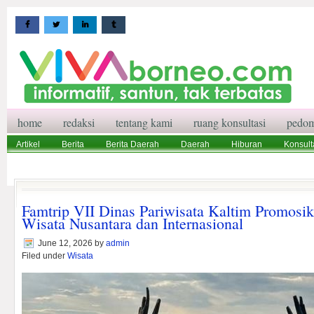
home
redaksi
tentang kami
ruang konsultasi
pedom
Artikel
Berita
Berita Daerah
Daerah
Hiburan
Konsult
Wisata
Pedoman Media Siber
Redaksi
Ruang Konsultasi
Famtrip VII Dinas Pariwisata Kaltim Promosi
Wisata Nusantara dan Internasional
June 12, 2026
by
admin
Filed under
Wisata