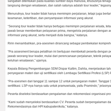
sangatlah ditentukan pada kualitas sumber daya manusia, khususnya tenag
langsung dengan wisatawan, dan salah satunya adalah tour leader,” tegasny
Menurutnya, tour leader tidak hanya memimpin perjalanan, tetapi juga ber
keamanan, ketertiban, dan penyampaian informasi yang akurat.
“Seorang tour leader tidak hanya bertugas memimpin perjalanan wisata, teta
jawab besar memberikan pelayanan prima, mengelola perjalanan dengan a
informasi yang akurat, serta menjadi duta bangsa,” katanya.
Ririn menambahkan, pra-asesmen dirancang sebagai pembekalan komprehe
“Pra assesment berupa pelatihan ini bertujuan membekali peserta denga
jawab seorang tour leader, mulai dari perencanaan perjalanan, teknik pel
keluhan wisatawan,” ujarnya.
Kepala Bidang Pengembangan SDM Dispar Kaltim, Dahlia, menjelaskan taha
penyegaran materi dan uji sertifikasi oleh Lembaga Sertifikasi Profesi (LSP) 
“Pra-asesmen dari tanggal 11 sampai 12 untuk penyegaran materi. Tanggal 
sertifikasi. LSP-nya hanya satu untuk pramuwisata, yaitu Pramindo,” jelasnya
Peserta diseleksi berdasarkan pengalaman dan rekomendasi organisasi prof
“Kami sudah menyeleksi berdasarkan CV. Peserta sudah berpengalaman d
Rekomendasinya dari HPI kabupaten/kota,” katanya.