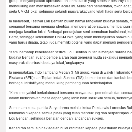
group, menyampaikan apresiasi dan terimakasih yang sebesar besarnya kep
mendukung dan mensukseskan acara ini. Mulai dari pemerintah, tokoh adat, 
serta UMKM lokal, sehingga seluruh masyarakat yang telah hadir serta berpart
Ia menyebut, Festival Lou Bentian bukan hanya rangkaian budaya semata, 
semangat bersama menjaga identitas, mempererat persatuan, membangun
menjaga kearifan lokal. Berbagai pertunjukan seni permainan tradisional, kul
Barat, sehingga keterlibatan UMKM lokal yang telah menunjukkan bahwa b
yang harus dijaga, tetapi juga memiliki potensi yang dapat menjadi pengge
“Kami berharap keberadaan festival Lou Bentian ini terus menjadi sarana ba
budaya Bentian, ruang pembelajaran bagi generasi muda sekaligus menja
masyarakat berbasis budaya lokal,”ungkapnya.
Ia mengatakan, Indo Tambang Megah (ITM) group, yang di wakili Trubanido 
Ekatama (BEK) dan Tepian Indah Sukses (TIS), berkomitmen dan tumbuh be
berbagai inisiatif yang mendukung pembangunan berkelanjutan.
“Kami menyakini berkolaborasi bersama masyarakat, pemerintah dan semua
dalam menciptakan masa depan yang lebih baik untuk kita semua,”bebernya
Sementara ketua panitia Suryadarma melalui ketua Pokdarwis Lorensius B
terimakasih kepada semua pihak yang telah mendukung dan berpartisipasi
Lou Bentian, sehingga berjalan dengan lancar dan sukses.
Kehadiran semua pihak adalah bukti kecintaan kepada pelestarian budaya da