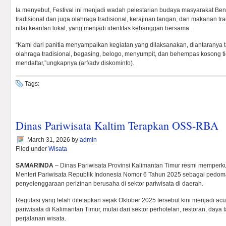
Ia menyebut, Festival ini menjadi wadah pelestarian budaya masyarakat Bentia
tradisional dan juga olahraga tradisional, kerajinan tangan, dan makanan tra
nilai kearifan lokal, yang menjadi identitas kebanggan bersama.
“Kami dari panitia menyampaikan kegiatan yang dilaksanakan, diantaranya tari
olahraga tradisional, begasing, belogo, menyumpit, dan behempas kosong t
mendaftar,”ungkapnya.(arf/adv diskominfo).
Tags:
Dinas Pariwisata Kaltim Terapkan OSS-RBA
March 31, 2026
by
admin
Filed under
Wisata
SAMARINDA
– Dinas Pariwisata Provinsi Kalimantan Timur resmi memperk
Menteri Pariwisata Republik Indonesia Nomor 6 Tahun 2025 sebagai pedo
penyelenggaraan perizinan berusaha di sektor pariwisata di daerah.
Regulasi yang telah ditetapkan sejak Oktober 2025 tersebut kini menjadi ac
pariwisata di Kalimantan Timur, mulai dari sektor perhotelan, restoran, daya t
perjalanan wisata.