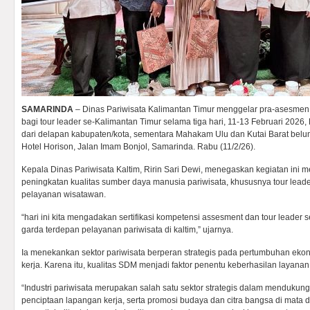
SAMARINDA
– Dinas Pariwisata Kalimantan Timur menggelar pra-asesmen da
bagi tour leader se-Kalimantan Timur selama tiga hari, 11-13 Februari 2026, K
dari delapan kabupaten/kota, sementara Mahakam Ulu dan Kutai Barat belum 
Hotel Horison, Jalan Imam Bonjol, Samarinda. Rabu (11/2/26).
Kepala Dinas Pariwisata Kaltim, Ririn Sari Dewi, menegaskan kegiatan ini m
peningkatan kualitas sumber daya manusia pariwisata, khususnya tour lead
pelayanan wisatawan.
“hari ini kita mengadakan sertifikasi kompetensi assesment dan tour leader s
garda terdepan pelayanan pariwisata di kaltim,” ujarnya.
Ia menekankan sektor pariwisata berperan strategis pada pertumbuhan eko
kerja. Karena itu, kualitas SDM menjadi faktor penentu keberhasilan layanan
“Industri pariwisata merupakan salah satu sektor strategis dalam menduku
penciptaan lapangan kerja, serta promosi budaya dan citra bangsa di mata d