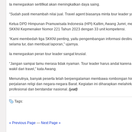
Ia menegaskan sertifikat akan meningkatkan daya saing.
“Sudah pasti menambah nilai jual. Travel agent biasanya minta tour leader ya
Ketua DPD Himpunan Pramuwisata Indonesia (HPI) Kaltim, Awang Jumri, m
SKKNI Kepmenaker Nomor 221 Tahun 2023 dengan 33 unit kompetensi.
“Kami membedah tiga SKKNI penting, yaitu pengembangan informasi destin
selama tur, dan membuat laporan,” ujarnya.
Ia menegaskan peran tour leader sangat krusial.
“Jangan sampai tamu merasa tidak nyaman. Tour leader harus andal karena
wakil dari travel,” kata Awang.
Menurutnya, banyak peserta telah berpengalaman membawa rombongan hing
perjalanan religi dan negara-negara Barat. Kegiatan ini diharapkan melahirk
profesional dan berstandar nasional.
(yud)
Tags:
« Previous Page
—
Next Page »