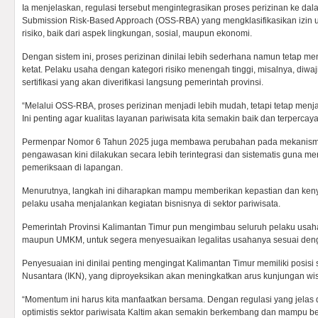
Ia menjelaskan, regulasi tersebut mengintegrasikan proses perizinan ke dal
Submission Risk-Based Approach (OSS-RBA) yang mengklasifikasikan izin u
risiko, baik dari aspek lingkungan, sosial, maupun ekonomi.
Dengan sistem ini, proses perizinan dinilai lebih sederhana namun tetap 
ketat. Pelaku usaha dengan kategori risiko menengah tinggi, misalnya, diw
sertifikasi yang akan diverifikasi langsung pemerintah provinsi.
“Melalui OSS-RBA, proses perizinan menjadi lebih mudah, tetapi tetap menj
Ini penting agar kualitas layanan pariwisata kita semakin baik dan terpercay
Permenpar Nomor 6 Tahun 2025 juga membawa perubahan pada mekanism
pengawasan kini dilakukan secara lebih terintegrasi dan sistematis guna me
pemeriksaan di lapangan.
Menurutnya, langkah ini diharapkan mampu memberikan kepastian dan ken
pelaku usaha menjalankan kegiatan bisnisnya di sektor pariwisata.
Pemerintah Provinsi Kalimantan Timur pun mengimbau seluruh pelaku usaha 
maupun UMKM, untuk segera menyesuaikan legalitas usahanya sesuai deng
Penyesuaian ini dinilai penting mengingat Kalimantan Timur memiliki posisi s
Nusantara (IKN), yang diproyeksikan akan meningkatkan arus kunjungan wisa
“Momentum ini harus kita manfaatkan bersama. Dengan regulasi yang jelas d
optimistis sektor pariwisata Kaltim akan semakin berkembang dan mampu ber