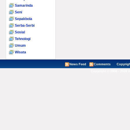
Samarinda
Seni
Sepakbola
Serba-Serbi
Sosial
Tehnologi
Umum
Wisata
News Feed
Comments
Copyright ©
Copyright © 2008 - 2026 V