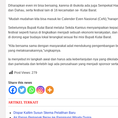
Diharapkan even ini bisa bersaing, karena di ibukota ada juga Sempekat H
dan Dahau, serta festival lain di 16 kecamatan se- Kutai Barat.
“Mudah mudahan kita bisa masuk ke Calender Even Nasional (CeN),”harap
Sebelumnya Bupati Kutai Barat melalui Sekda Kamius menyampaikan kepad
festival seperti harus di tingkatkan menjadi sebuah ekonomi kerakyatan, dan 
di dorong agar budaya lokal terangkat sesuai fisi misi Bupati Kutai Barat.
“Kita bersama sama dengan masyarakat adat mendukung pengembangan buday
yang melaksanakannya,”ungkapnya.
Ia menyebut ini langkah awal dan harus ada keberlanjutan nya yang dikola
dan pariwisata dan terlebih lagi ada perusahaan yang menjadi sponsor serta me
Post Views:
279
Share this news
ARTIKEL TERKAIT
Dispar Kaltim Susun Skema Pelatihan Baru
Air Panas Pemapak Berau ke Panggung Wisata Dunia