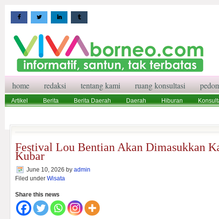
home
redaksi
tentang kami
ruang konsultasi
pedom
Artikel
Berita
Berita Daerah
Daerah
Hiburan
Konsult
Wisata
Pedoman Media Siber
Redaksi
Ruang Konsultasi
Festival Lou Bentian Akan Dimasukkan K
Kubar
June 10, 2026
by
admin
Filed under
Wisata
Share this news