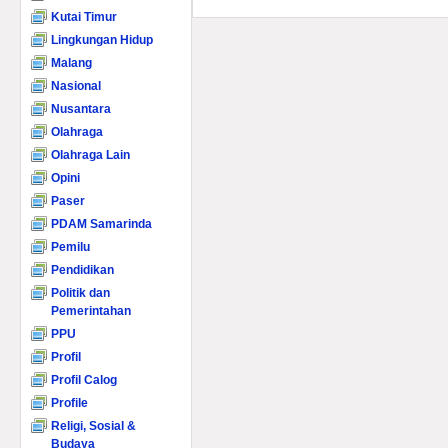
Kutai Timur
Lingkungan Hidup
Malang
Nasional
Nusantara
Olahraga
Olahraga Lain
Opini
Paser
PDAM Samarinda
Pemilu
Pendidikan
Politik dan
Pemerintahan
PPU
Profil
Profil Calog
Profile
Religi, Sosial &
Budaya