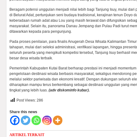
Beragam potensi unggulan menjadi nilai lebih bagi Tanjung Isuy, mulai dar
di Belurat Adat, pertunjukan seni budaya tradisional, kerajinan tenun Doyo 
keberadaan rumah adat atau Lou yang masih terawat dan difungsikan sebag
masyarakat. Selain itu, panorama Danau Jempang dan Pulau Padi turut mem
ditawarkan kepada para pengunjung.
Pada proses penilaian, para finalis Anugerah Desa Wisata Kalimantan Timu
tahapan, mulai dari seleksi administrasi, verifikasi lapangan, hingga presenta
seluruh peserta yang mengikuti kompetisi tersebut, Tanjung Isuy berhasil men
besar desa wisata terbaik.
Pemerintah Kabupaten Kutai Barat berharap prestasi ini menjadi momentu
pengelolaan destinasi wisata berbasis masyarakat, sekaligus mendorong p
melalui sektor pariwisata dan ekonomi kreatif. Dengan dukungan seluruh el
diharapkan mampu terus berkembang sebagai destinasi unggulan yang mem
tingkat yang lebih luas.
(adv diskominfo kubar).
Post Views:
286
Share this news
ARTIKEL TERKAIT