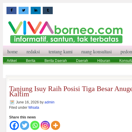
home
redaksi
tentang kami
ruang konsultasi
pedom
Artikel
Berita
Berita Daerah
Daerah
Hiburan
Konsult
Wisata
Pedoman Media Siber
Redaksi
Ruang Konsultasi
Tanjung Isuy Raih Posisi Tiga Besar Anug
Kaltim
June 16, 2026
by
admin
Filed under
Wisata
Share this news