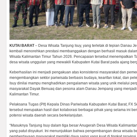
KUTAI BARAT
– Desa Wisata Tanjung Isuy, yang terletak di tepian Danau
kembali menorehkan prestasi membanggakan dengan berhasil masuk dalam
Wisata Kalimantan Timur Tahun 2026. Pencapaian tersebut menempatkan Ta
desa wisata unggulan yang mewakili Kabupaten Kutai Barat pada ajang berge
Keberhasilan ini menjadi pengakuan atas konsistensi masyarakat dan peme
mengembangkan sektor pariwisata berbasis budaya, kearifan lokal, dan pele
Isuy dinilai mampu menghadirkan pengalaman wisata yang unik melalui per
masyarakat Dayak Benuaq dan pesona alam Danau Jempang yang menjadi sa
Kalimantan Timur.
Pelaksana Tugas (Plt) Kepala Dinas Pariwisata Kabupaten Kutai Barat, FX
tersebut merupakan hasil dari kolaborasi berbagai pihak yang selama ini
potensi wisata daerah secara berkelanjutan.
“Masuknya Tanjung Isuy dalam tiga besar Anugerah Desa Wisata Kalimanta
yang patut disyukuri. Ini menunjukkan bahwa pengembangan desa wisata b
pemberdayaan masyarakat memiliki daya saing yang kuat di tingkat provinsi,